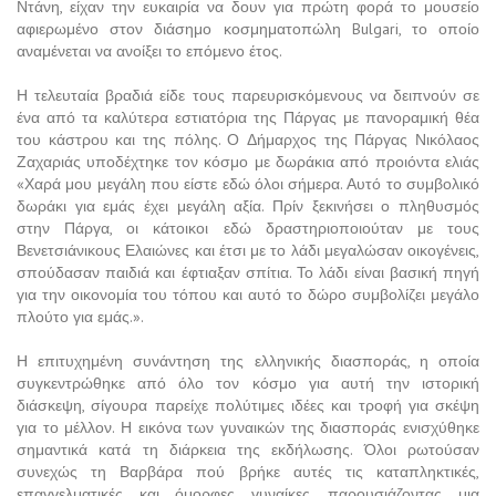
Ντάνη, είχαν την ευκαιρία να δουν για πρώτη φορά το μουσείο
αφιερωμένο στον διάσημο κοσμηματοπώλη Bulgari, το οποίο
αναμένεται να ανοίξει το επόμενο έτος.
Η τελευταία βραδιά είδε τους παρευρισκόμενους να δειπνούν σε
ένα από τα καλύτερα εστιατόρια της Πάργας με πανοραμική θέα
του κάστρου και της πόλης. Ο Δήμαρχος της Πάργας Νικόλαος
Ζαχαριάς υποδέχτηκε τον κόσμο με δωράκια από προιόντα ελιάς
«Χαρά μου μεγάλη που είστε εδώ όλοι σήμερα. Αυτό το συμβολικό
δωράκι για εμάς έχει μεγάλη αξία. Πρίν ξεκινήσει ο πληθυσμός
στην Πάργα, οι κάτοικοι εδώ δραστηριοποιούταν με τους
Βενετσιάνικους Ελαιώνες και έτσι με το λάδι μεγαλώσαν οικογένεις,
σπούδασαν παιδιά και έφτιαξαν σπίτια. Το λάδι είναι βασική πηγή
για την οικονομία του τόπου και αυτό το δώρο συμβολίζει μεγάλο
πλούτο για εμάς.».
Η επιτυχημένη συνάντηση της ελληνικής διασποράς, η οποία
συγκεντρώθηκε από όλο τον κόσμο για αυτή την ιστορική
διάσκεψη, σίγουρα παρείχε πολύτιμες ιδέες και τροφή για σκέψη
για το μέλλον. Η εικόνα των γυναικών της διασποράς ενισχύθηκε
σημαντικά κατά τη διάρκεια της εκδήλωσης. Όλοι ρωτούσαν
συνεχώς τη Βαρβάρα πού βρήκε αυτές τις καταπληκτικές,
επαγγελματικές και όμορφες γυναίκες, παρουσιάζοντας μια