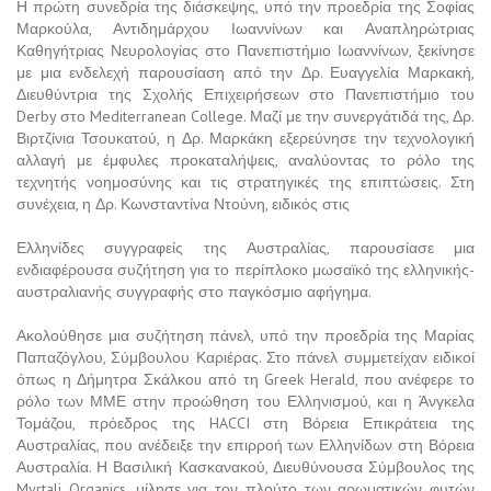
Η πρώτη συνεδρία της διάσκεψης, υπό την προεδρία της Σοφίας
Μαρκούλα, Αντιδημάρχου Ιωαννίνων και Αναπληρώτριας
Καθηγήτριας Νευρολογίας στο Πανεπιστήμιο Ιωαννίνων, ξεκίνησε
με μια ενδελεχή παρουσίαση από την Δρ. Ευαγγελία Μαρκακή,
Διευθύντρια της Σχολής Επιχειρήσεων στο Πανεπιστήμιο του
Derby στο Mediterranean College. Μαζί με την συνεργάτιδά της, Δρ.
Βιρτζίνια Τσουκατού, η Δρ. Μαρκάκη εξερεύνησε την τεχνολογική
αλλαγή με έμφυλες προκαταλήψεις, αναλύοντας το ρόλο της
τεχνητής νοημοσύνης και τις στρατηγικές της επιπτώσεις. Στη
συνέχεια, η Δρ. Κωνσταντίνα Ντούνη, ειδικός στις
Ελληνίδες συγγραφείς της Αυστραλίας, παρουσίασε μια
ενδιαφέρουσα συζήτηση για το περίπλοκο μωσαϊκό της ελληνικής-
αυστραλιανής συγγραφής στο παγκόσμιο αφήγημα.
Ακολούθησε μια συζήτηση πάνελ, υπό την προεδρία της Μαρίας
Παπαζόγλου, Σύμβουλου Καριέρας. Στο πάνελ συμμετείχαν ειδικοί
όπως η Δήμητρα Σκάλκοu από τη Greek Herald, που ανέφερε το
ρόλο των ΜΜΕ στην προώθηση του Ελληνισμού, και η Άνγκελα
Τομάζοu, πρόεδρος της HACCI στη Βόρεια Επικράτεια της
Αυστραλίας, που ανέδειξε την επιρροή των Ελληνίδων στη Βόρεια
Αυστραλία. Η Βασιλική Κασκανακού, Διευθύνουσα Σύμβουλος της
Myrtali Organics, μίλησε για τον πλούτο των αρωματικών φυτών