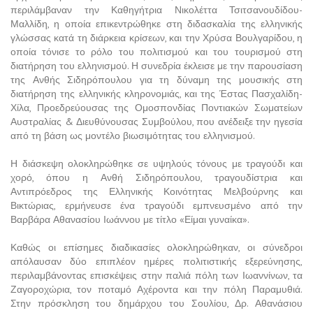
περιλάμβαναν την Καθηγήτρια Νικολέττα Τσιτσανουδίδου-
Μαλλίδη, η οποία επικεντρώθηκε στη διδασκαλία της ελληνικής
γλώσσας κατά τη διάρκεια κρίσεων, και την Χρύσα Βουλγαρίδου, η
οποία τόνισε το ρόλο του πολιτισμού και του τουρισμού στη
διατήρηση του ελληνισμού. Η συνεδρία έκλεισε με την παρουσίαση
της Ανθής Σιδηρόπουλου για τη δύναμη της μουσικής στη
διατήρηση της ελληνικής κληρονομιάς, και της Έστας Πασχαλίδη-
Χίλα, Προεδρεύουσας της Ομοσπονδίας Ποντιακών Σωματείων
Αυστραλίας & Διευθύνουσας Συμβούλου, που ανέδειξε την ηγεσία
από τη βάση ως μοντέλο βιωσιμότητας του ελληνισμού.
Η διάσκεψη ολοκληρώθηκε σε υψηλούς τόνους με τραγούδι και
χορό, όπου η Ανθή Σιδηρόπουλου, τραγουδίστρια και
Αντιπρόεδρος της Ελληνικής Κοινότητας Μελβούρνης και
Βικτώριας, ερμήνευσε ένα τραγούδι εμπνευσμένο από την
Βαρβάρα Αθανασίου Ιωάννου με τίτλο «Είμαι γυναίκα».
Καθώς οι επίσημες διαδικασίες ολοκληρώθηκαν, οι σύνεδροι
απόλαυσαν δύο επιπλέον ημέρες πολιτιστικής εξερεύνησης,
περιλαμβάνοντας επισκέψεις στην παλιά πόλη των Ιωαννίνων, τα
Ζαγοροχώρια, τον ποταμό Αχέροντα και την πόλη Παραμυθιά.
Στην πρόσκληση του δημάρχου του Σουλίου, Δρ. Αθανάσιου