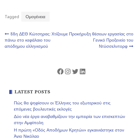
Tagged
Ομογένεια
Πλοήγηση
88η ΔΕΘ Κώτσηρας: Χτίζουμε
Προκήρυξη θέσεων εργασίας στο
πάνω στο κεφάλαιο του
Γενικό Προξενείο του
απόδημου ελληνισμού
Ντύσσελντορφ
άρθρων
Facebook
Instagram
Twitter
Linkedin
LATEST POSTS
Πώς θα ψηφίσουν οι Έλληνες του εξωτερικού στις
επόμενες βουλευτικές εκλογές
Δύο νέα έργα αναβαθμίζουν την εμπειρία των επισκεπτών
στην Αμφίπολη
Η πρώτη «Οδός Αποδήμων Κρητών» εγκαινιάστηκε στον
Άγιο Νικόλαο