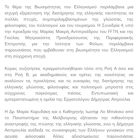
Το θέμα της Βιωσιμότητας του Ελληνισμού περιλάμβανε μια
ισχυρή εξερεύνηση της διατήρησης της ελληνικής ταυτότητας σε
πολλές πτυχές, συμπεριλαμβανομένων της γλώσσας, της
φιλοσοφίας, του πολιτισμού και του τουρισμού. Η Συνεδρία 4, υπό
την προεδρία της Μαρίας Μακρή, Αντιπροέδρου του FFTN, και της
Γιούλας Μητροκόστα, Προεδρεύουσας της Περιφερειακής
Επιτροπής για την Ισότητα των Φύλων, περιλάμβανε
παρουσιάσεις που εμβάθυναν στη βιωσιμότητα του Ελληνισμού
στη σύγχρονη εποχή.
Κύριες συζητήσεις πραγματοποιήθηκαν τόσο στη Ροή Α όσο και
στη Ροή Β, με ακαδημαϊκούς και ηγέτες της κοινότητας να
αναλύουν τις προκλήσεις και τις ευκαιρίες της διατήρησης της
ελληνικής γλώσσας, φιλοσοφίας και πολιτισμού μπροστά στις
σύγχρονες παγκόσμιες πιέσεις. Εντυπωσιακή και
εμπεριστατωμένη η ομιλία της Εργατολόγου Δήμητρας Απρούλια.
Η Δρ. Μαρία Καρυδάκη και ο Καθηγητής Ιωσήφ Λο Μπιάνκο από
το Πανεπιστήμιο της Μελβούρνης εξέτασαν την πιθανότητα
αναστροφής της πτώσης της ελληνικής γλώσσας, ενώ η Δήμητρα
Ασπρουλία ανέδειξε τις συνεισφορές των Ελλήνων γυναικών στη
αρχαία φιλοσοφία. Άλλες αξιοσημείωτες παρουσιάσεις