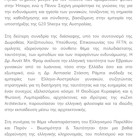
στην Ήπειρο, ενώ η Πέννυ Σαχίνη μοιράστηκε τις γνώσεις της για
την ενδυνάμωση και ηγεσία των γυναικών, τονίζοντας τη σημασία
της καθοδήγησης και σύνδεσης, βασιζόμενη στην εμπειρία της
υποστήριξης της G20 Sherpa της Αυστραλίας.
Στη δεύτερη συνεδρία της διάσκεψης, υπό τον συντονισμό της
Δωροθέας Χατζόπουλου, Υπεύθυνης Επικοινωνίας του FFTN, οι
ομιλητές εξερεύνησαν το σύνθετο θέμα της πολυδιάστατης
ταυτότητας, των εμποδίων και των παραγόντων ενδυνάμωσης. Η
Δρ. Αννέτ Μπ. Φρομ ανέλυσε την ελληνική ταυτότητα των Εβραίων
γυναικών από τα Ιωάννινα, τόσο στην Ελλάδα όσο και στο
εξωτερικό, ενώ η Δρ. Ασπασία Στάσση Ράμπα ανέδειξε τις
εμπειρίες των Ελληνο-Αυστραλών γυναικών, συζητώντας
στρατηγικές για τη διατήρηση της ταυτότητας και της ευημερίας σε
έναν συνεχώς εξελισσόμενο κόσμο. Η Θεοδώρα Κυριαφίνη και η
Φωτεινή Λυμπεριάδου, αρχιτέκτονες και ιδρύτριες της euΖen
Architecture, παρουσίασαν την ελληνική φιλοσοφία και τα ιδεώδη
στην εκπαίδευση μέσω της αρχιτεκτονικής.
Στη συνέχεια, το θέμα «Αναπαράσταση του Ελληνισμού Παρελθόν
και Παρόν – Βιωσιμότητα & Ταυτότητα» ήταν μια βαθιά
εξερεύνηση της ελληνικής κληρονομιάς, του πολιτισμού και του