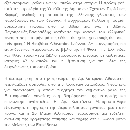
εξελισσόμενου ρόλου των γυναικών στην ιστορία. Η πρώτη ροή,
υπό την προεδρία της Υπεύθυνης Δημοσίων Σχέσεων Περίκλειας
Βερεμή, ανέδειξε τη σημασία της ελληνικής γλώσσας, των
παραδόσεων και των ιδεωδών. Η συγγραφέας Καλλιόπη Τουφίδη
μοιράστηκε γνώσεις από τα βιβλία της, ενώ η Βιβιάνα
Παγουρελιάς-Βασιλειάδης αντήχησε την αντοχή του ελληνικού
πνεύματος με το μήνυμά της «When the going gets tough, the tough
gets going”. Η Βαρβάρα Αθανασίου-Ιωάννου AM, συγγραφέας και
εκπαιδευτικός, παρουσίασε το βιβλίο της «Η Φωνή Της: Ελληνίδες
και Φίλες τους»—ένα βιβλίο προφορικής ιστορίας με αυθεντικές
ιστορίες 42 γυναικών και η έμπνευση για την ιδέα της
διοργάνωσης του συνεδρίου.
Η δεύτερη ροή, υπό την προεδρία της Δρ. Κατερίνας Αθανασίου,
περιλάμβανε συμβολές από την Κωνσταντίνα Ζήδρου, Υποψήφια
για Διδακτορικό, η οποία συζήτησε τον σημαντικό ρόλο της
Επτανησιακής γυναίκας στη διαμόρφωση της ιστορικής και
κοινωνικής ανάπτυξης. Η Δρ. Κωστάντω Μπαρούτα-Ξέρα
εξερεύνησε τη φιγούρα της Δεροπολίτισσας γυναίκας μέσα στο
χρόνο, και η Δρ. Μαρία Αθανασίου παρουσίασε μια ενδελεχή
ανάλυση της θρηνητικής ποίησης και τέχνης στην Ελλάδα μέσω
της Μελέτης των Επικήδειων.