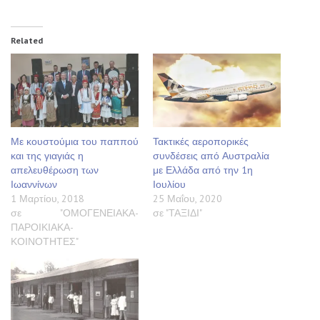
Related
Με κουστούμια του παππού
Τακτικές αεροπορικές
και της γιαγιάς η
συνδέσεις από Αυστραλία
απελευθέρωση των
με Ελλάδα από την 1η
Ιωαννίνων
Ιουλίου
1 Μαρτίου, 2018
25 Μαΐου, 2020
σε "ΟΜΟΓΕΝΕΙΑΚΑ-
σε "ΤΑΞΙΔΙ"
ΠΑΡΟΙΚΙΑΚΑ-
ΚΟΙΝΟΤΗΤΕΣ"