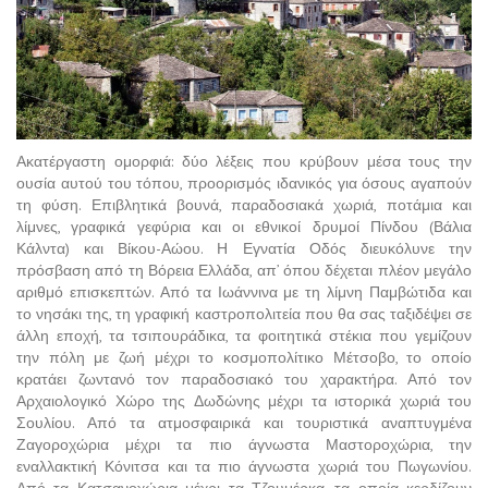
Ακατέργαστη ομορφιά: δύο λέξεις που κρύβουν μέσα τους την
ουσία αυτού του τόπου, προορισμός ιδανικός για όσους αγαπούν
τη φύση. Επιβλητικά βουνά, παραδοσιακά χωριά, ποτάμια και
λίμνες, γραφικά γεφύρια και οι εθνικοί δρυμοί Πίνδου (Βάλια
Κάλντα) και Βίκου-Αώου. Η Εγνατία Οδός διευκόλυνε την
πρόσβαση από τη Βόρεια Ελλάδα, απ’ όπου δέχεται πλέον μεγάλο
αριθμό επισκεπτών. Από τα Ιωάννινα με τη λίμνη Παμβώτιδα και
το νησάκι της, τη γραφική καστροπολιτεία που θα σας ταξιδέψει σε
άλλη εποχή, τα τσιπουράδικα, τα φοιτητικά στέκια που γεμίζουν
την πόλη με ζωή μέχρι το κοσμοπολίτικο Μέτσοβο, το οποίο
κρατάει ζωντανό τον παραδοσιακό του χαρακτήρα. Από τον
Αρχαιολογικό Χώρο της Δωδώνης μέχρι τα ιστορικά χωριά του
Σουλίου. Από τα ατμοσφαιρικά και τουριστικά αναπτυγμένα
Ζαγοροχώρια μέχρι τα πιο άγνωστα Μαστοροχώρια, την
εναλλακτική Κόνιτσα και τα πιο άγνωστα χωριά του Πωγωνίου.