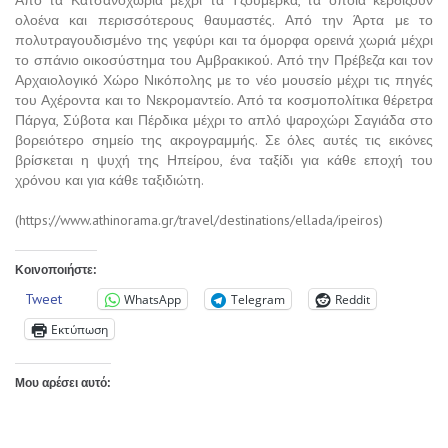
Από τα Κατσανοχώρια μέχρι τα Τζουμέρκα, τα οποία κερδίζουν
ολοένα και περισσότερους θαυμαστές. Από την Άρτα με το
πολυτραγουδισμένο της γεφύρι και τα όμορφα ορεινά χωριά μέχρι
το σπάνιο οικοσύστημα του Αμβρακικού. Από την Πρέβεζα και τον
Αρχαιολογικό Χώρο Νικόπολης με το νέο μουσείο μέχρι τις πηγές
του Αχέροντα και το Νεκρομαντείο. Από τα κοσμοπολίτικα θέρετρα
Πάργα, Σύβοτα και Πέρδικα μέχρι το απλό ψαροχώρι Σαγιάδα στο
βορειότερο σημείο της ακρογραμμής. Σε όλες αυτές τις εικόνες
βρίσκεται η ψυχή της Ηπείρου, ένα ταξίδι για κάθε εποχή του
χρόνου και για κάθε ταξιδιώτη.
(https://www.athinorama.gr/travel/destinations/ellada/ipeiros)
Κοινοποιήστε:
Tweet
WhatsApp
Telegram
Reddit
Εκτύπωση
Μου αρέσει αυτό: