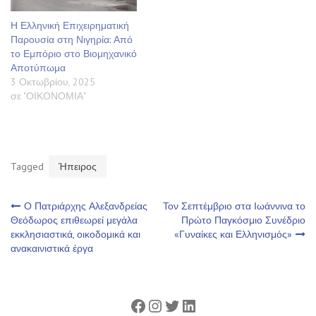
Η Ελληνική Επιχειρηματική
Παρουσία στη Νιγηρία: Από
το Εμπόριο στο Βιομηχανικό
Αποτύπωμα
3 Οκτωβρίου, 2025
σε "ΟΙΚΟΝΟΜΙΑ"
Tagged
Ήπειρος
Πλοήγηση
Ο Πατριάρχης Αλεξανδρείας
Τον Σεπτέμβριο στα Ιωάννινα το
Θεόδωρος επιθεωρεί μεγάλα
Πρώτο Παγκόσμιο Συνέδριο
εκκλησιαστικά, οικοδομικά και
«Γυναίκες και Ελληνισμός»
άρθρων
ανακαινιστικά έργα
Facebook
Instagram
Twitter
Linkedin