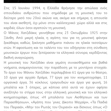
Στις 15 Ιουνίου 1994, η Ελλάδα θρήνησε την απώλεια ενός
σπουδαίου ανθρώπου που σημάδεψε με τη μουσική του το
δεύτερο μισό του 20ού αιώνα και, ακόμα και σήμερα, η απουσία
του είναι αισθητή, όχι μόνο στον καλλιτεχνικό χώρο αλλά και στις
καρδιές όλων όσοι αγαπούν τη μουσική.
Ο Μάνος Χατζιδάκις γεννήθηκε στις 23 Οκτωβρίου 1925 στην
Ξάνθη. Από μικρή ηλικία, η αγάπη του για τη μουσική φάνηκε
ξεκάθαρα, καθώς ξεκίνησε μαθήματα πιάνου σε ηλικία τεσσάρων
ετών. Η αφοσίωση και το ταλέντο του τον οδήγησαν στη σύνθεση
μουσικών έργων που ξεπέρασαν τα ελληνικά σύνορα, κερδίζοντας
διεθνή αναγνώριση.
Η μουσική του Χατζιδάκι είναι γεμάτη συναισθήματα και βαθιά
νοήματα, αναμειγνύοντας την παράδοση με το μοντέρνο στοιχείο.
Το έργο του Μάνου Χατζιδάκι περιλαμβάνει 61 έργα για το θέατρο,
10 έργα για αρχαίο δράμα, 77 έργα για τον κινηματογράφο, 11
οργανικά έργα, 36 κύκλους τραγουδιών και έργα για φωνή, 16
μπαλέτα και 3 όπερες, με κάποια από αυτά να έχουν αφήσει
ανεξίτηλο το στίγμα τους στην ελληνική μουσική και τον ελληνικό
κινηματογράφο, όπως «Η μπαλάντα των Αισθήσεων και των
Παραισθήσεων», «Αγάπη που ‘γινες Δίκοπο Μαχαίρι», «Τα Παιδιά
του Πειραιά», «Μην τον Ρωτάς τον Ουρανό» και δίσκους όπως «Ο