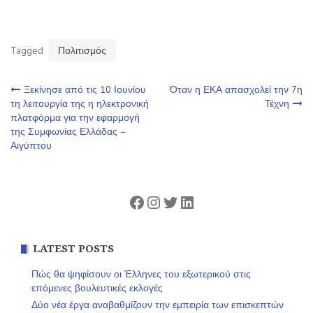
Tagged
Πολιτισμός
Πλοήγηση
Ξεκίνησε από τις 10 Ιουνίου
Όταν η ΕΚΑ απασχολεί την 7η
τη λειτουργία της η ηλεκτρονική
Τέχνη
πλατφόρμα για την εφαρμογή
άρθρων
της Συμφωνίας Ελλάδας –
Αιγύπτου
Facebook
Instagram
Twitter
Linkedin
LATEST POSTS
Πώς θα ψηφίσουν οι Έλληνες του εξωτερικού στις
επόμενες βουλευτικές εκλογές
Δύο νέα έργα αναβαθμίζουν την εμπειρία των επισκεπτών