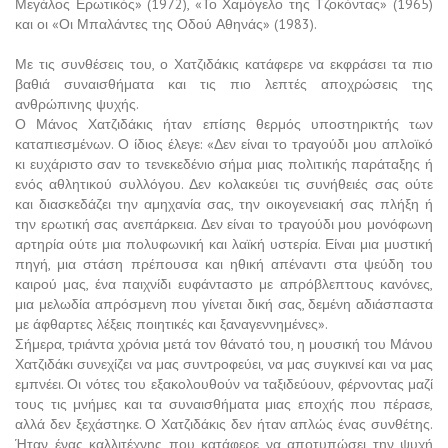
Μεγάλος Ερωτικός» (1972), «Το Χαμόγελο της Τζοκόντας» (1965)
και οι «Οι Μπαλάντες της Οδού Αθηνάς» (1983).
Με τις συνθέσεις του, ο Χατζιδάκις κατάφερε να εκφράσει τα πιο
βαθιά συναισθήματα και τις πιο λεπτές αποχρώσεις της
ανθρώπινης ψυχής.
Ο Μάνος Χατζιδάκις ήταν επίσης θερμός υποστηρικτής των
καταπιεσμένων. Ο ίδιος έλεγε: «Δεν είναι το τραγούδι μου απλοϊκό
κι ευχάριστο σαν το τενεκεδένιο σήμα μιας πολιτικής παράταξης ή
ενός αθλητικού συλλόγου. Δεν κολακεύει τις συνήθειές σας ούτε
και διασκεδάζει την αμηχανία σας, την οικογενειακή σας πλήξη ή
την ερωτική σας ανεπάρκεια. Δεν είναι το τραγούδι μου μονόφωνη
αρτηρία ούτε μια πολυφωνική και λαϊκή υστερία. Είναι μια μυστική
πηγή, μια στάση πρέπουσα και ηθική απέναντι στα ψεύδη του
καιρού μας, ένα παιχνίδι ευφάνταστο με απρόβλεπτους κανόνες,
μια μελωδία απρόσμενη που γίνεται δική σας, δεμένη αδιάσπαστα
με άφθαρτες λέξεις ποιητικές και ξαναγεννημένες».
Σήμερα, τριάντα χρόνια μετά τον θάνατό του, η μουσική του Μάνου
Χατζιδάκι συνεχίζει να μας συντροφεύει, να μας συγκινεί και να μας
εμπνέει. Οι νότες του εξακολουθούν να ταξιδεύουν, φέρνοντας μαζί
τους τις μνήμες και τα συναισθήματα μιας εποχής που πέρασε,
αλλά δεν ξεχάστηκε. Ο Χατζιδάκις δεν ήταν απλώς ένας συνθέτης.
Ήταν ένας καλλιτέχνης που κατάφερε να αποτυπώσει την ψυχή