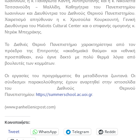
Ιωαννίνων, η κ. Παναγιώτα Καντή, Αντιπρύτανης και η κ. Νικολέττα
Τσιτσανούδη – Μαλλίδη, Καθηγήτρια του Πανεπιστημίου
Ιωαννίνων και Διευθύντρια του Διεθνούς Θερινού Πανεπιστημίου.
Χαιρετισμό απηύθυναν η κ. Χρυσούλα Κουρκουντή, Γενική
Διευθύντρια του Maliotis Cultural Center και ο επιφανής ομογενής κ.
Ντρέικ Μπεχράκης.
Το Διεθνές Θερινό Πανεπιστήμιο χαρακτηρίστηκε από τον
πρόεδρο της Επιτροπής «ακαδημαϊκό θαύμα» και «εθνική
προσπάθεια», ενώ έγινε δεκτό με πολύ θερμά λόγια από
βουλευτές των κομμάτων.
Οι εργασίες του προγράμματος θα μεταδίδονται ζωντανά. Οι
σύνδεσμοι παρακολούθησης έχουν αναρτηθεί στην ιστοσελίδα
του Διεθνούς Θερινού
Πανεπιστημίου:
https://summerschool.ac.uoi.gr
.
(www.panhellenicpost.com)
Κοινοποιήστε:
Tweet
WhatsApp
Telegram
Reddit