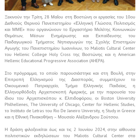
Ξεκινούν την Τρίτη, 28 Μαΐου στη Βοστώνη οι εργασίες του 10ου
Διεθνούς Θερινού Πανεπιστημίου «Ελληνική Γλώσσα, Πολιτισμός
και ΜΜΕ» που οργανώνουν το Εργαστήριο Μελέτης Κοινωνικών
Θεμάτων, Μέσων Ενημέρωσης και Εκπαίδευσης του
Παιδαγωγικού Τμήματος Νηπιαγωγών της Σχολής Επιστημών
Αγωγής του Πανεπιστημίου Ιωαννίνων, το Maliotis Cultural Center
του Hellenic College Holy Cross της Βοστώνης και η American
Hellenic Educational Progressive Association (AHEPA).
Στο πρόγραμμα, το οποίο παρουσιάστηκε και στη Βουλή, στην
Επιτροπή Ελληνισμού της Διασποράς, συμμετέχουν το
Οικουμενικό Πατριαρχείο, Τμήμα Ελληνικής Παιδείας, η
Ελληνορθόδοξη Αρχιεπισκοπή Αμερικής, με την παρουσία του
ίδιου του Αρχιεπισκόπου κ. Ελπιδοφόρου, οι Boston University
Philhellenes, The University of Chicago, Center for Hellenic Studies,
το Instituto de Letras του Rio De Janeiro University, η Study in Greece
και η Εθνική Πινακοθήκη – Μουσείο Αλέξανδρου Σούτσου.
Η δράση φιλοξενείται έως και τις 2 Ιουνίου 2024, στην αίθουσα
πολιτιστικών εκδηλώσεων του Maliotis Cultural Center στο