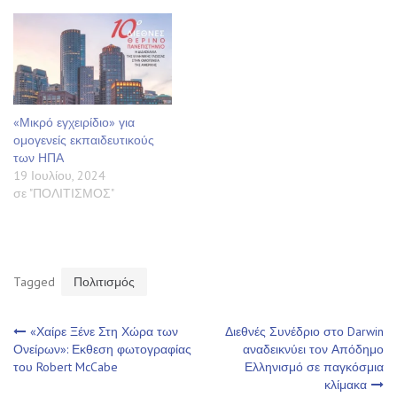
«Μικρό εγχειρίδιο» για
ομογενείς εκπαιδευτικούς
των ΗΠΑ
19 Ιουλίου, 2024
σε "ΠΟΛΙΤΙΣΜΟΣ"
Tagged
Πολιτισμός
Πλοήγηση
«Χαίρε Ξένε Στη Χώρα των
Διεθνές Συνέδριο στο Darwin
Ονείρων»: Εκθεση φωτογραφίας
αναδεικνύει τον Απόδημο
του Robert McCabe
Ελληνισμό σε παγκόσμια
άρθρων
κλίμακα