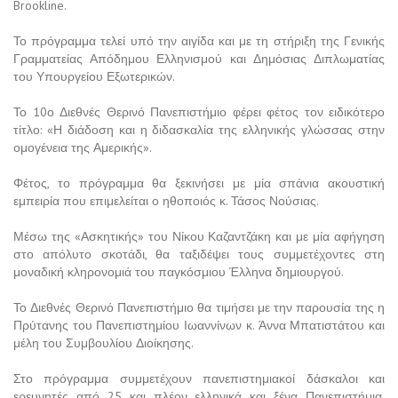
Brookline.
Το πρόγραμμα τελεί υπό την αιγίδα και με τη στήριξη της Γενικής
Γραμματείας Απόδημου Ελληνισμού και Δημόσιας Διπλωματίας
του Υπουργείου Εξωτερικών.
Το 10ο Διεθνές Θερινό Πανεπιστήμιο φέρει φέτος τον ειδικότερο
τίτλο: «Η διάδοση και η διδασκαλία της ελληνικής γλώσσας στην
ομογένεια της Αμερικής».
Φέτος, το πρόγραμμα θα ξεκινήσει με μία σπάνια ακουστική
εμπειρία που επιμελείται ο ηθοποιός κ. Τάσος Νούσιας.
Μέσω της «Ασκητικής» του Νίκου Καζαντζάκη και με μία αφήγηση
στο απόλυτο σκοτάδι, θα ταξιδέψει τους συμμετέχοντες στη
μοναδική κληρονομιά του παγκόσμιου Έλληνα δημιουργού.
Το Διεθνές Θερινό Πανεπιστήμιο θα τιμήσει με την παρουσία της η
Πρύτανης του Πανεπιστημίου Ιωαννίνων κ. Άννα Μπατιστάτου και
μέλη του Συμβουλίου Διοίκησης.
Στο πρόγραμμα συμμετέχουν πανεπιστημιακοί δάσκαλοι και
ερευνητές από 25 και πλέον ελληνικά και ξένα Πανεπιστήμια,