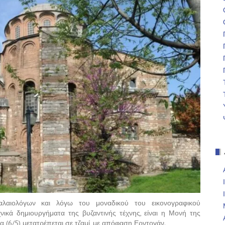
λαιολόγων και λόγω του μοναδικού του εικονογραφικού
ικά δημιουργήματα της βυζαντινής τέχνης, είναι η Μονή της
(6/5) μετατρέπεται σε τζαμί, με απόφαση Ερντογάν.