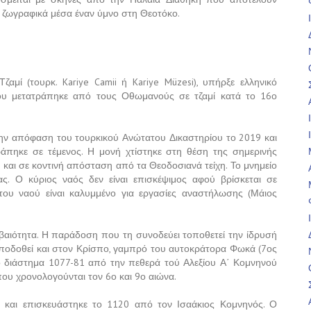
ε ζωγραφικά μέσα έναν ύμνο στη Θεοτόκο.
μί (τουρκ. Kariye Camii ή Kariye Müzesi), υπήρξε ελληνικό
που μετατράπηκε από τους Οθωμανούς σε τζαμί κατά το 16ο
την απόφαση του τουρκικού Ανώτατου Δικαστηρίου το 2019 και
άπηκε σε τέμενος. Η μονή χτίστηκε στη θέση της σημερινής
 και σε κοντινή απόσταση από τα Θεοδοσιανά τείχη. Το μνημείο
. Ο κύριος ναός δεν είναι επισκέψιμος αφού βρίσκεται σε
 του ναού είναι καλυμμένο για εργασίες αναστήλωσης (Μάιος
εβαιότητα. Η παράδοση που τη συνοδεύει τοποθετεί την ίδρυσή
αποδοθεί και στον Κρίσπο, γαμπρό του αυτοκράτορα Φωκά (7ος
 το διάστημα 1077-81 από την πεθερά τού Αλεξίου Α΄ Κομνηνού
ου χρονολογούνται τον 6ο και 9ο αιώνα.
, και επισκευάστηκε το 1120 από τον Ισαάκιος Κομνηνός. Ο