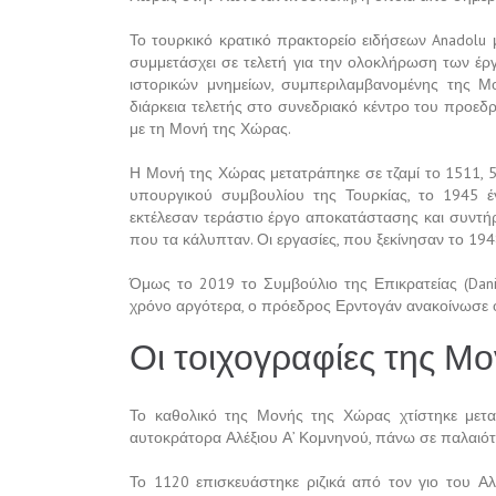
Το τουρκικό κρατικό πρακτορείο ειδήσεων Anadolu 
συμμετάσχει σε τελετή για την ολοκλήρωση των έρ
ιστορικών μνημείων, συμπεριλαμβανομένης της 
διάρκεια τελετής στο συνεδριακό κέντρο του προεδ
με τη Μονή της Χώρας.
Η Μονή της Χώρας μετατράπηκε σε τζαμί το 1511, 
υπουργικού συμβουλίου της Τουρκίας, το 1945 έ
εκτέλεσαν τεράστιο έργο αποκατάστασης και συντ
που τα κάλυπταν. Οι εργασίες, που ξεκίνησαν το 19
Όμως το 2019 το Συμβούλιο της Επικρατείας (Dani
χρόνο αργότερα, ο πρόεδρος Ερντογάν ανακοίνωσε ότ
Οι τοιχογραφίες της Μ
Το καθολικό της Μονής της Χώρας χτίστηκε μετ
αυτοκράτορα Αλέξιου Α’ Κομνηνού, πάνω σε παλαιότ
Το 1120 επισκευάστηκε ριζικά από τον γιο του Αλ