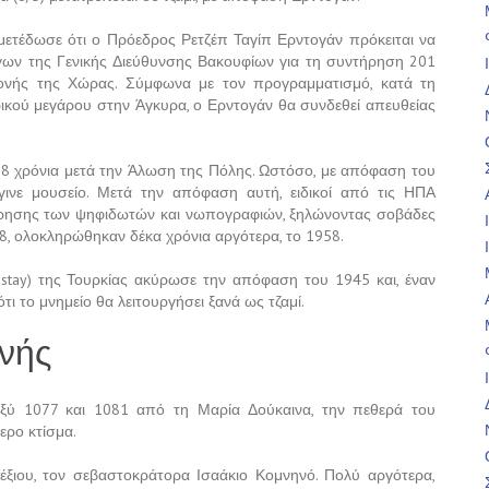
μετέδωσε ότι ο Πρόεδρος Ρετζέπ Ταγίπ Ερντογάν πρόκειται να
γων της Γενικής Διεύθυνσης Βακουφίων για τη συντήρηση 201
Μονής της Χώρας. Σύμφωνα με τον προγραμματισμό, κατά τη
ρικού μεγάρου στην Άγκυρα, ο Ερντογάν θα συνδεθεί απευθείας
58 χρόνια μετά την Άλωση της Πόλης. Ωστόσο, με απόφαση του
γινε μουσείο. Μετά την απόφαση αυτή, ειδικοί από τις ΗΠΑ
ήρησης των ψηφιδωτών και νωπογραφιών, ξηλώνοντας σοβάδες
48, ολοκληρώθηκαν δέκα χρόνια αργότερα, το 1958.
stay) της Τουρκίας ακύρωσε την απόφαση του 1945 και, έναν
ι το μνημείο θα λειτουργήσει ξανά ως τζαμί.
ονής
αξύ 1077 και 1081 από τη Μαρία Δούκαινα, την πεθερά του
ερο κτίσμα.
έξιου, τον σεβαστοκράτορα Ισαάκιο Κομνηνό. Πολύ αργότερα,