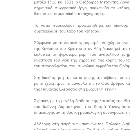
μεταξύ 1316 και 1321, ο Θεόδωρος Μετοχίτης, Λογοθ
σημαντικό συγγραφικό έργο, ανακαινίζει το κτήρι
διακοσμεί με μωσαϊκά και τοιχογραφίες.
Το νότιο παρεκκλήσι προσαρτήθηκε και διακοσ
συμπεριλάβει τον τάφο του κτήτορα.
Σύμφωνο με το νεκρικό προορισμό του χώρου είναι 
της Καθόδου του Χριστού στον Άδη διακοσμεί την 
καλύπτει τα ψηλότερα μέρη του ανατολικού τμή
ανάσταση του γιου της χήρας και της κόρης του Ι
του παρεκκλησίου, που συνολικά εκφράζει τον Θρία
Στη διακόσμηση της κάτω ζώνης της αψίδας του π
με τα χέρια προς το μάγουλό της το Θείο Βρέφος κ
της Παναγίας Ελεούσας στη βυζαντινή τέχνη».
Σχετικές με τη μεγάλη διάδοση της λατρείας της Θε
του Ιωάννη Δαμασκηνού, του Κοσμά Υμνογράφο
δημιούργησαν τη βασική μαριολογική υμνογραφία τη
Αξιόλογη στη σειρά των σκηνών της Παλαιάς Διαθ
πλευρά του νότιου τοίχου. Το δυτικό τμήμα δια