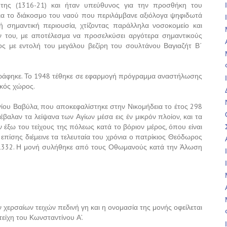
 της (1316-21) και ήταν υπεύθυνος για την προσθήκη του
για το διάκοσμο του ναού που περιλάμβανε αξιόλογα ψηφιδωτά
ή σημαντική περιουσία, χτίζοντας παράλληλα νοσοκομείο και
ν του, με αποτέλεσμα να προσελκύσει αργότερα σημαντικούς
ος με εντολή του μεγάλου βεζίρη του σουλτάνου Βαγιαζήτ Β΄
τράφηκε. Το 1948 τέθηκε σε εφαρμογή πρόγραμμα αναστήλωσης
ακός χώρος.
ίου Βαβύλα, που αποκεφαλίστηκε στην Νικομήδεια το έτος 298
 έβαλαν τα λείψανα των Αγίων μέσα εις έν μικρόν πλοίον, και τα
 έξω του τείχους της πόλεως κατά το βόριον μέρος, όπου είναι
επίσης διέμεινε τα τελευταία του χρόνια ο πατρίκιος Θεόδωρος
 1332. Η μονή συλήθηκε από τους Οθωμανούς κατά την Άλωση
 χερσαίων τειχών πεδινή γη και η ονομασία της μονής οφείλεται
είχη του Κωνσταντίνου Α’.