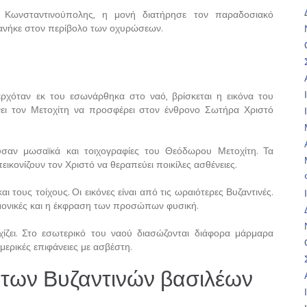
 Κωνσταντινούπολης, η μονή διατήρησε τον παραδοσιακό
ανήκε στον περίβολο των οχυρώσεων.
χόταν εκ του εσωνάρθηκα στο ναό, βρίσκεται η εικόνα του
ει τον Μετοχίτη να προσφέρει στον ένθρονο Σωτήρα Χριστό
σαν μωσαϊκά και τοιχογραφίες του Θεόδωρου Μετοχίτη. Τα
εικονίζουν τον Χριστό να θεραπεύει ποικίλες ασθένειες.
 τους τοίχους. Οι εικόνες είναι από τις ωραιότερες Βυζαντινές.
ρμονικές και η έκφραση των προσώπων φυσική.
ίζει. Στο εσωτερικό του ναού διασώζονται διάφορα μάρμαρα
ερικές επιφάνειες με ασβέστη.
α των Βυζαντινών βασιλέων