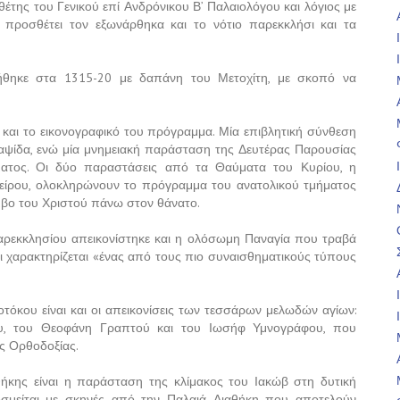
έτης του Γενικού επί Ανδρόνικου Β’ Παλαιολόγου και λόγιος με
ο, προσθέτει τον εξωνάρθηκα και το νότιο παρεκκλήσι και τα
μήθηκε στα 1315-20 με δαπάνη του Μετοχίτη, με σκοπό να
και το εικονογραφικό του πρόγραμμα. Μία επιβλητική σύνθεση
αψίδα, ενώ μία μνημειακή παράσταση της Δευτέρας Παρουσίας
ματος. Οι δύο παραστάσεις από τα Θαύματα του Κυρίου, η
αείρου, ολοκληρώνουν το πρόγραμμα του ανατολικού τμήματος
μβο του Χριστού πάνω στον θάνατο.
αρεκκλησίου απεικονίστηκε και η ολόσωμη Παναγία που τραβά
αι χαρακτηρίζεται «ένας από τους πιο συναισθηματικούς τύπους
οτόκου είναι και οι απεικονίσεις των τεσσάρων μελωδών αγίων:
υ, του Θεοφάνη Γραπτού και του Ιωσήφ Υμνογράφου, που
ς Ορθοδοξίας.
ήκης είναι η παράσταση της κλίμακος του Ιακώβ στη δυτική
κοσμείται με σκηνές από την Παλαιά Διαθήκη που αποτελούν