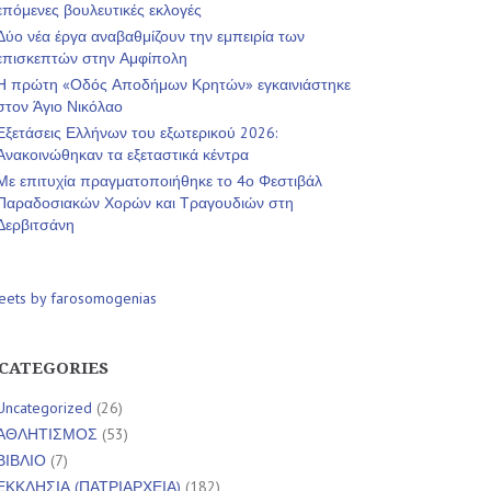
επόμενες βουλευτικές εκλογές
Δύο νέα έργα αναβαθμίζουν την εμπειρία των
επισκεπτών στην Αμφίπολη
Η πρώτη «Οδός Αποδήμων Κρητών» εγκαινιάστηκε
στον Άγιο Νικόλαο
Εξετάσεις Ελλήνων του εξωτερικού 2026:
Ανακοινώθηκαν τα εξεταστικά κέντρα
Με επιτυχία πραγματοποιήθηκε το 4ο Φεστιβάλ
Παραδοσιακών Χορών και Τραγουδιών στη
Δερβιτσάνη
eets by farosomogenias
CATEGORIES
Uncategorized
(26)
ΑΘΛΗΤΙΣΜΟΣ
(53)
ΒΙΒΛΙΟ
(7)
ΕΚΚΛΗΣΙΑ (ΠΑΤΡΙΑΡΧΕΙΑ)
(182)