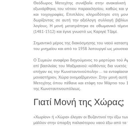
Θεόδωρος Μετοχίτης συνέβαλε στην ανακαίνισή
εξωνάρθηκα, του νότιου παρεκκλησίου, καθώς και 
και τοιχογραφίες. Επιπλέον, κληροδότησε στη μον
δωρίζοντας σε αυτή την αξιόλογη συλλογή βιβλίω
λογίους. Η μονή μετατράπηκε σε οθωμανικό τέμεν
(1481-1512) και έγινε γνωστό ως Καριγιέ Τζαμί.
Σημαντικό μέρος της διακόσμησης του ναού κατασ
του μνημείου και από το 1958 λειτουργεί ως μουσει
Ο Συμεών αναφέρει διηγούμενος το μαρτύριο τού Αγ
επί βασιλείας του Μαξιμιανού: «ελθόντες δια νυκτός
επήγαν εις την Κωνσταντινούπολην … τα ενταφίασαν
μοναστήριον, Χώρα ονομαζόμενον». Στην μονή αυτή 
Μετοχίτης όπου πέθανε και ετάφη τον Μάρτιο του
της Κωνσταντινουπόλεως.
Γιατί Μονή της Χώρας;
«Χωρίον» ή «Χώρα» έλεγαν οι Βυζαντινοί την έξω των
μάλλον στην ύπαρξη παλαιότερου ναού έξω από τα τ