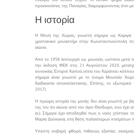
προεικονίσεις της Παναγίας, διαμορφώνοντας έτσι μ
Η ιστορία
Η Μονή της Χώρας, γνωστή σήμερα ως Καριγιέ Τζα
χριστιανικό μοναστήρι στην Κωνσταντινούπολη 
αιώνα.
Από το 1958 λειτουργεί ως μουσείο, ωστόσο μετά 
την έκδοση ΦΕΚ στις 21 Αυγούστου 2020, μετατρ
συνοικίας Εντιρνέ Καπού,νότια του Κεράτιου κόλπου
σήμερα είναι γνωστό με το όνομα Μουσείο Χώρας
διαδικασία αποκατάστασης. Επίσης, το εξωτερικό
2017).
Η πρώιμη ιστορία της μονής δεν είναι γνωστή με β
της τον 6ο αιώνα από τον άγιο Θεόδωρο, ενώ έχει 
αι.). Σήμερα έχει αποδειχθεί πως ο ναός χτίστηκε
Μαρία Δούκαινα, στη θέση παλαιότερων κτισμάτων π
Υπέστη σοβαρή φθορά, πιθανώς εξαιτίας σεισμού