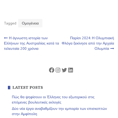
Tagged
Ομογένεια
Πλοήγηση
Η άγνωστη ιστορία των
Παρίσι 2024: Η Ολυμπιακή
Ελλήνων της Αυστραλίας κατά τα
Φλόγα ξεκίνησε από την Αρχαία
τελευταία 200 χρόνια
Ολυμπία
άρθρων
Facebook
Instagram
Twitter
Linkedin
LATEST POSTS
Πώς θα ψηφίσουν οι Έλληνες του εξωτερικού στις
επόμενες βουλευτικές εκλογές
Δύο νέα έργα αναβαθμίζουν την εμπειρία των επισκεπτών
στην Αμφίπολη