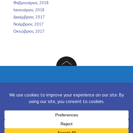
Φεβρουάριος 2018
Ιανουάριος 2018
Δεκέμβριος 2017
Νοέμβριος 2017
Οκτώβριος 2017
Facebook
Twitter
Instagram
LinkedIn
[contact-form-7 id="136" title="Contact form 1"]
Proudly powered by WordPress
|
Theme:
NewsAnchor
by aThemes.