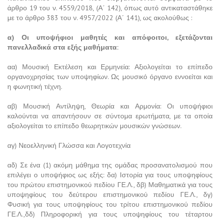
άρθρο 19 του ν. 4559/2018, (Α΄ 142), όπως αυτό αντικαταστάθηκε
με το άρθρο 383 του ν. 4957/2022 (Α΄ 141), ως ακολούθως :
α) Οι υποψήφιοι μαθητές και απόφοιτοι, εξετάζονται
πανελλαδικά στα εξής μαθήματα:
αα) Μουσική Εκτέλεση και Ερμηνεία: Αξιολογείται το επίπεδο
οργανοχρησίας των υποψηφίων. Ως μουσικό όργανο εννοείται και
η φωνητική τέχνη.
αβ) Μουσική Αντίληψη, Θεωρία και Αρμονία: Οι υποψήφιοι
καλούνται να απαντήσουν σε σύντομα ερωτήματα, με τα οποία
αξιολογείται το επίπεδο θεωρητικών μουσικών γνώσεων.
αγ) Νεοελληνική Γλώσσα και Λογοτεχνία
αδ) Σε ένα (1) ακόμη μάθημα της ομάδας προσανατολισμού που
επιλέγει ο υποψήφιος ως εξής: δα) Ιστορία για τους υποψηφίους
του πρώτου επιστημονικού πεδίου ΓΕ.Λ., δβ) Μαθηματικά για τους
υποψηφίους του δεύτερου επιστημονικού πεδίου ΓΕ.Λ., δγ)
Φυσική για τους υποψηφίους του τρίτου επιστημονικού πεδίου
ΓΕ.Λ.,δδ) Πληροφορική για τους υποψηφίους του τέταρτου