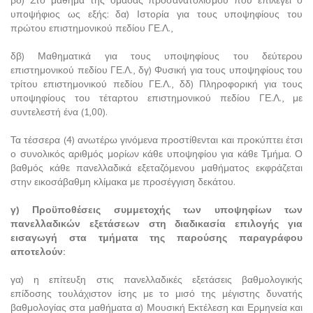
βδ) Στο μάθημα της ομάδας προσανατολισμού που επιλέγει ο
υποψήφιος ως εξής: δα) Ιστορία για τους υποψηφίους του
πρώτου επιστημονικού πεδίου ΓΕ.Λ.,
δβ) Μαθηματικά για τους υποψηφίους του δεύτερου
επιστημονικού πεδίου ΓΕ.Λ., δγ) Φυσική για τους υποψηφίους του
τρίτου επιστημονικού πεδίου ΓΕ.Λ., δδ) Πληροφορική για τους
υποψηφίους του τέταρτου επιστημονικού πεδίου ΓΕ.Λ., με
συντελεστή ένα (1,00).
Τα τέσσερα (4) ανωτέρω γινόμενα προστίθενται και προκύπτει έτσι
ο συνολικός αριθμός μορίων κάθε υποψηφίου για κάθε Τμήμα. Ο
βαθμός κάθε πανελλαδικά εξεταζόμενου μαθήματος εκφράζεται
στην εικοσάβαθμη κλίμακα με προσέγγιση δεκάτου.
γ) Προϋποθέσεις συμμετοχής των υποψηφίων των
πανελλαδικών εξετάσεων στη διαδικασία επιλογής για
εισαγωγή στα τμήματα της παρούσης παραγράφου
αποτελούν:
γα) η επίτευξη στις πανελλαδικές εξετάσεις βαθμολογικής
επίδοσης τουλάχιστον ίσης με το μισό της μέγιστης δυνατής
βαθμολογίας στα μαθήματα α) Μουσική Εκτέλεση και Ερμηνεία και