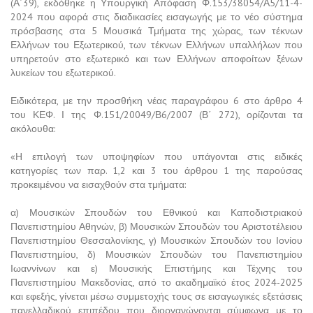
(Α΄39), εκδόθηκε η Υπουργική Απόφαση Φ.153/38054/Α5/11-4-
2024 που αφορά στις διαδικασίες εισαγωγής με το νέο σύστημα
πρόσβασης στα 5 Μουσικά Τμήματα της χώρας, των τέκνων
Ελλήνων του Εξωτερικού, των τέκνων Ελλήνων υπαλλήλων που
υπηρετούν στο εξωτερικό και των Ελλήνων αποφοίτων ξένων
λυκείων του εξωτερικού.
Ειδικότερα, με την προσθήκη νέας παραγράφου 6 στο άρθρο 4
του ΚΕΦ. Ι της Φ.151/20049/Β6/2007 (Β΄ 272), ορίζονται τα
ακόλουθα:
«Η επιλογή των υποψηφίων που υπάγονται στις ειδικές
κατηγορίες των παρ. 1,2 και 3 του άρθρου 1 της παρούσας
προκειμένου να εισαχθούν στα τμήματα:
α) Μουσικών Σπουδών του Εθνικού και Καποδιστριακού
Πανεπιστημίου Αθηνών, β) Μουσικών Σπουδών του Αριστοτέλειου
Πανεπιστημίου Θεσσαλονίκης, γ) Μουσικών Σπουδών του Ιονίου
Πανεπιστημίου, δ) Μουσικών Σπουδών του Πανεπιστημίου
Ιωαννίνων και ε) Μουσικής Επιστήμης και Τέχνης του
Πανεπιστημίου Μακεδονίας, από το ακαδημαϊκό έτος 2024-2025
και εφεξής, γίνεται μέσω συμμετοχής τους σε εισαγωγικές εξετάσεις
πανελλαδικού επιπέδου που διοργανώνονται σύμφωνα με το