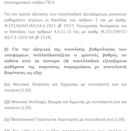
επιστημονικού πεδίου ΓΕ.Λ.
Για τον τρόπο εξέτασης των πανελλαδικά εξεταζόμενων μουσικών
μαθημάτων ισχύουν οι διατάξεις του άρθρου 3 της με αριθμ.
Φ.253/66947/Α5/14-6-2023 (Β’ 3927) Υπουργικής Απόφασης και
οι διατάξεις των άρθρων 4,5,11-15 της με αριθμ. Φ.253/19033/
Α5/7-3-2024 ΥΑ (Β’ 1519).
β) Για την εξαγωγή της συνολικής βαθμολογίας των
υποψηφίων, πολλαπλασιάζεται ο γραπτός βαθμός σε
καθένα από τα τέσσερα (4) πανελλαδικά εξεταζόμενα
μαθήματα της παρούσης παραγράφου, με συντελεστή
βαρύτητας ως εξής:
βα) Μουσική Εκτέλεση και Ερμηνεία, με συντελεστή ένα και
πενήντα (1,50).
ββ) Μουσική Αντίληψη, Θεωρία και Αρμονία, με συντελεστή ένα και
πενήντα (1,50).
βγ) Νεοελληνική Γλώσσα και Λογοτεχνία, με συντελεστή ένα (1,00).