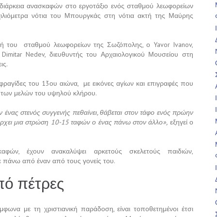
διάρκεια ανασκαφών στο εργοτάξιο ενός σταθμού λεωφορείων
ιλιόμετρα νότια του Μπουργκάς στη νότια ακτή της Μαύρης
ή του σταθμού λεωφορείων της Σωζόπολης, ο Yavor Ivanov,
Dimitar Nedev, διευθυντής του Αρχαιολογικού Μουσείου στη
ις.
αγίδες του 13ου αιώνα, με εικόνες αγίων και επιγραφές που
ύ των μελών του υψηλού κλήρου.
ν ένας στενός συγγενής πεθαίνει, θάβεται στον τάφο ενός πρώην
άρχει μια στρώση 10-15 ταφών ο ένας πάνω στον άλλο»,
εξηγεί ο
αφών, έχουν ανακαλύψει αρκετούς σκελετούς παιδιών,
πάνω από έναν από τους γονείς του.
πό πέτρες
ύμφωνα με τη χριστιανική παράδοση, είναι τοποθετημένοι έτσι