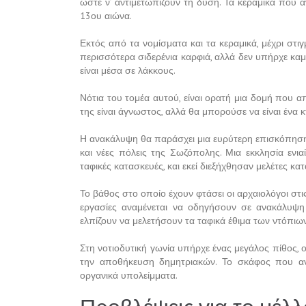
ώστε ν’ αντιμετωπίζουν τη δύση. Τα κεραμικά που 
13ου αιώνα.
Εκτός από τα νομίσματα και τα κεραμικά, μέχρι στι
περισσότερα σιδερένια καρφιά, αλλά δεν υπήρχε καμί
είναι μέσα σε λάκκους.
Νότια του τομέα αυτού, είναι ορατή μια δομή που α
της είναι άγνωστος, αλλά θα μπορούσε να είναι ένα 
Η ανακάλυψη θα παράσχει μια ευρύτερη επισκόπηση 
και νέες πόλεις της Σωζόπολης. Μια εκκλησία ενια
ταφικές κατασκευές, και εκεί διεξήχθησαν μελέτες κ
Το βάθος στο οποίο έχουν φτάσει οι αρχαιολόγοι στι
εργασίες αναμένεται να οδηγήσουν σε ανακάλυψη
ελπίζουν να μελετήσουν τα ταφικά έθιμα των ντόπιω
Στη νοτιοδυτική γωνία υπήρχε ένας μεγάλος πίθος, 
την αποθήκευση δημητριακών. Το σκάφος που ανα
οργανικά υπολείμματα.