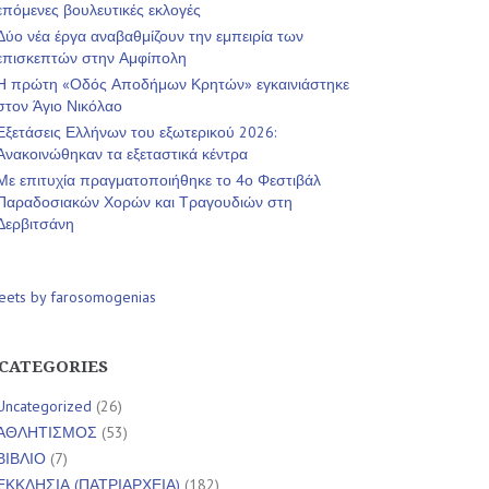
επόμενες βουλευτικές εκλογές
Δύο νέα έργα αναβαθμίζουν την εμπειρία των
επισκεπτών στην Αμφίπολη
Η πρώτη «Οδός Αποδήμων Κρητών» εγκαινιάστηκε
στον Άγιο Νικόλαο
Εξετάσεις Ελλήνων του εξωτερικού 2026:
Ανακοινώθηκαν τα εξεταστικά κέντρα
Με επιτυχία πραγματοποιήθηκε το 4ο Φεστιβάλ
Παραδοσιακών Χορών και Τραγουδιών στη
Δερβιτσάνη
eets by farosomogenias
CATEGORIES
Uncategorized
(26)
ΑΘΛΗΤΙΣΜΟΣ
(53)
ΒΙΒΛΙΟ
(7)
ΕΚΚΛΗΣΙΑ (ΠΑΤΡΙΑΡΧΕΙΑ)
(182)