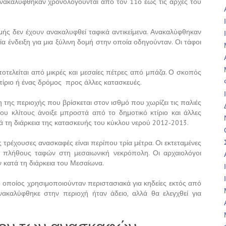
ανακαλύφθηκαν χρονολογούνται από τον 11ο έως τις αρχές του
γμής δεν έχουν ανακαλυφθεί ταφικά αντικείμενα. Ανακαλύφθηκαν
α ένδειξη για μια ξύλινη δομή στην οποία οδηγούνταν. Οι τάφοι
ποτελείται από μικρές και μεσαίες πέτρες από μπάζα. Ο σκοπός
κτίριο ή ένας δρόμος προς άλλες κατασκευές.
της περιοχής που βρίσκεται στον ισθμό που χωρίζει τις παλιές
ίου κλίτους άνοιξε μπροστά από το δημοτικό κτίριο και άλλες
ατά τη διάρκεια της κατασκευής του κύκλου νερού 2012-2013.
ς τρέχουσες ανασκαφές είναι περίπου τρία μέτρα. Οι εκτεταμένες
 πλήθους ταφών στη μεσαιωνική νεκρόπολη. Οι αρχαιολόγοι
ν κατά τη διάρκεια του Μεσαίωνα.
ο οποίος χρησιμοποιούνταν περιστασιακά για κηδείες εκτός από
καλύφθηκε στην περιοχή ήταν άδειο, αλλά θα ελεγχθεί για