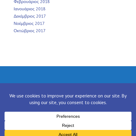
Φεβρουάριος 2018
Ιανουάριος 2018
Δεκέμβριος 2017
Νοέμβριος 2017
Οκτώβριος 2017
Facebook
Twitter
Instagram
LinkedIn
[contact-form-7 id="136" title="Contact form 1"]
Proudly powered by WordPress
|
Theme:
NewsAnchor
by aThemes.