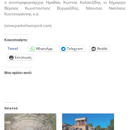
ο αντιπεριφερειάρχης Ημαθίας Κώστας Καλαιτζίδης, οι δήμαρχοι
Βέροιας Κωνσταντίνος Βοργιαζίδης, Νάουσας Νικόλαος
Κουτσογιάννης κ.α.
(www.panhellenicpost.com)
Κοινοποιήστε:
Tweet
WhatsApp
Telegram
Reddit
Εκτύπωση
Μου αρέσει αυτό:
Related