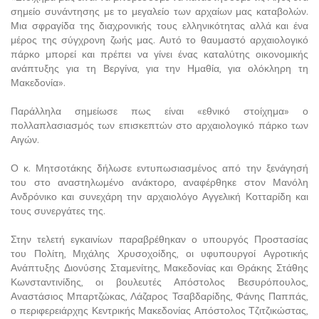
σημείο συνάντησης με το μεγαλείο των αρχαίων μας καταβολών.
Μια σφραγίδα της διαχρονικής τους ελληνικότητας αλλά και ένα
μέρος της σύγχρονη ζωής μας. Αυτό το θαυμαστό αρχαιολογικό
πάρκο μπορεί και πρέπει να γίνει ένας καταλύτης οικονομικής
ανάπτυξης για τη Βεργίνα, για την Ημαθία, για ολόκληρη τη
Μακεδονία».
Παράλληλα σημείωσε πως είναι «εθνικό στοίχημα» ο
πολλαπλασιασμός των επισκεπτών στο αρχαιολογικό πάρκο των
Αιγών.
Ο κ. Μητσοτάκης δήλωσε εντυπωσιασμένος από την ξενάγησή
του στο αναστηλωμένο ανάκτορο, αναφέρθηκε στον Μανόλη
Ανδρόνικο και συνεχάρη την αρχαιολόγο Αγγελική Κοτταρίδη και
τους συνεργάτες της.
Στην τελετή εγκαινίων παραβρέθηκαν ο υπουργός Προστασίας
του Πολίτη, Μιχάλης Χρυσοχοίδης, οι υφυπουργοί Αγροτικής
Ανάπτυξης Διονύσης Σταμενίτης, Μακεδονίας και Θράκης Στάθης
Κωνσταντινίδης, οι βουλευτές Απόστολος Βεσυρόπουλος,
Αναστάσιος Μπαρτζώκας, Λάζαρος Τσαβδαρίδης, Φάνης Παππάς,
ο περιφερειάρχης Κεντρικής Μακεδονίας Απόστολος Τζιτζικώστας,