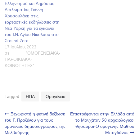
Ελληνισμού και Δημόσιας
Διπλωματίας Γιάννη
Χρυσουλάκη στις
εορταστικές εκδηλώσεις στη
Νέα Υόρκη για τα εγκαίνια
του Ι.Ν. Αγίου Νικολάου στο
Ground Zero
17 Ιουλίου, 2022
σε "ΟΜΟΓΕΝΕΙΑΚΑ-
ΠΑΡΟΙΚΙΑΚΑ-
ΚΟΙΝΟΤΗΤΕΣ"
Tagged
ΗΠΑ
Ομογένεια
Πλοήγηση
Ξεχωριστή η φετινή δεξίωση
Επιστρέφονται στην Ελλάδα από
του Γ. Προξένου για τους
το Μανχάταν 30 αρχαιολογικοί
ομογενείς δημοσιογράφους της
θησαυροί-Ο ομογενής Μάθιου
άρθρων
Μελβούρνης
Μπογδάνος