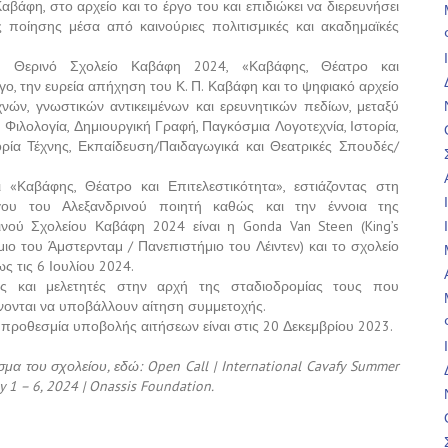
αβάφη, στο αρχείο και το έργο του και επιδιώκει να διερευνήσει
 ποίησης μέσα από καινούριες πολιτισμικές και ακαδημαϊκές
ές Θερινό Σχολείο Καβάφη 2024, «Καβάφης, Θέατρο και
γο, την ευρεία απήχηση του Κ. Π. Καβάφη και το ψηφιακό αρχείο
ών, γνωστικών αντικειμένων και ερευνητικών πεδίων, μεταξύ
ή Φιλολογία, Δημιουργική Γραφή, Παγκόσμια Λογοτεχνία, Ιστορία,
ρία Τέχνης, Εκπαίδευση/Παιδαγωγικά και Θεατρικές Σπουδές/
 «Καβάφης, Θέατρο και Επιτελεστικότητα», εστιάζοντας στη
ργου του Αλεξανδρινού ποιητή καθώς και την έννοια της
ρινού Σχολείου Καβάφη 2024 είναι η Gonda Van Steen (King’s
ιο του Άμστερνταμ / Πανεπιστήμιο του Λέιντεν) και το σχολείο
ς τις 6 Ιουλίου 2024.
ητές και μελετητές στην αρχή της σταδιοδρομίας τους που
ύνονται να υποβάλλουν αίτηση συμμετοχής.
Η προθεσμία υποβολής αιτήσεων είναι στις 20 Δεκεμβρίου 2023.
σμα του σχολείου, εδώ: Open Call | International Cavafy Summer
ly 1 – 6, 2024 | Onassis Foundation.