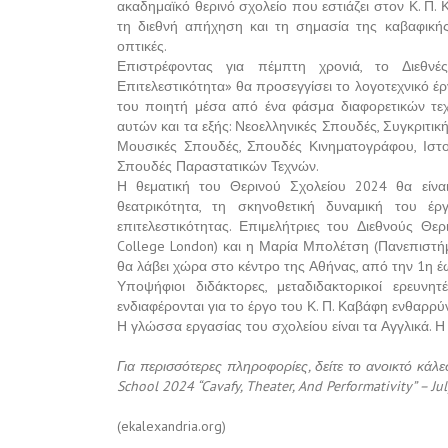
ακαδημαϊκό θερινό σχολείο που εστιάζει στον Κ. Π. Κ
τη διεθνή απήχηση και τη σημασία της καβαφικής
οπτικές.
Επιστρέφοντας για πέμπτη χρονιά, το Διεθν
Επιτελεστικότητα» θα προσεγγίσει το λογοτεχνικό έρ
του ποιητή μέσα από ένα φάσμα διαφορετικών τεχν
αυτών και τα εξής: Νεοελληνικές Σπουδές, Συγκριτικ
Μουσικές Σπουδές, Σπουδές Κινηματογράφου, Ιστο
Σπουδές Παραστατικών Τεχνών.
Η θεματική του Θερινού Σχολείου 2024 θα είναι
θεατρικότητα, τη σκηνοθετική δυναμική του έ
επιτελεστικότητας. Επιμελήτριες του Διεθνούς Θε
College London) και η Μαρία Μπολέτση (Πανεπιστήμ
θα λάβει χώρα στο κέντρο της Αθήνας, από την 1η έω
Υποψήφιοι διδάκτορες, μεταδιδακτορικοί ερευν
ενδιαφέρονται για το έργο του Κ. Π. Καβάφη ενθαρρ
Η γλώσσα εργασίας του σχολείου είναι τα Αγγλικά. 
Για περισσότερες πληροφορίες, δείτε το ανοικτό κάλε
School 2024 “Cavafy, Theater, And Performativity” – Ju
(ekalexandria.org)