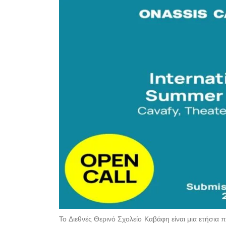
Το Διεθνές Θερινό Σχολείο Καβάφη είναι μια ετήσια