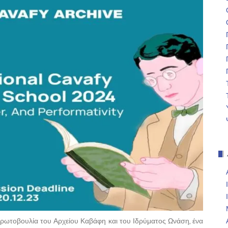
 πρωτοβουλία του Αρχείου Καβάφη και του Ιδρύματος Ωνάση, ένα