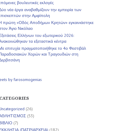
επόμενες βουλευτικές εκλογές
Δύο νέα έργα αναβαθμίζουν την εμπειρία των
επισκεπτών στην Αμφίπολη
Η πρώτη «Οδός Αποδήμων Κρητών» εγκαινιάστηκε
στον Άγιο Νικόλαο
Εξετάσεις Ελλήνων του εξωτερικού 2026:
Ανακοινώθηκαν τα εξεταστικά κέντρα
Με επιτυχία πραγματοποιήθηκε το 4ο Φεστιβάλ
Παραδοσιακών Χορών και Τραγουδιών στη
Δερβιτσάνη
eets by farosomogenias
CATEGORIES
Uncategorized
(26)
ΑΘΛΗΤΙΣΜΟΣ
(53)
ΒΙΒΛΙΟ
(7)
ΕΚΚΛΗΣΙΑ (ΠΑΤΡΙΑΡΧΕΙΑ)
(182)