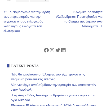
Πλοήγηση
Το Νομοσχέδιο για την άρση
Ελληνική Κοινότητα
των περιορισμών για την
Αλεξανδρείας: Πρωτοβουλία για
εγγραφή στους εκλογικούς
το ζήτημα της ψήφου των
άρθρων
καταλόγους εκλογέων του
Αποδήμων
εξωτερικού
Facebook
Instagram
Twitter
Linkedin
LATEST POSTS
Πώς θα ψηφίσουν οι Έλληνες του εξωτερικού στις
επόμενες βουλευτικές εκλογές
Δύο νέα έργα αναβαθμίζουν την εμπειρία των επισκεπτών
στην Αμφίπολη
Η πρώτη «Οδός Αποδήμων Κρητών» εγκαινιάστηκε στον
Άγιο Νικόλαο
Εξετάσεις Ελλήνων του εξωτερικού 2026: Ανακοινώθηκαν