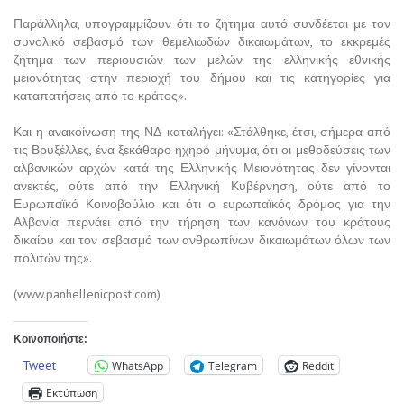
Παράλληλα, υπογραμμίζουν ότι το ζήτημα αυτό συνδέεται με τον
συνολικό σεβασμό των θεμελιωδών δικαιωμάτων, το εκκρεμές
ζήτημα των περιουσιών των μελών της ελληνικής εθνικής
μειονότητας στην περιοχή του δήμου και τις κατηγορίες για
καταπατήσεις από το κράτος».
Και η ανακοίνωση της ΝΔ καταλήγει: «Στάλθηκε, έτσι, σήμερα από
τις Βρυξέλλες, ένα ξεκάθαρο ηχηρό μήνυμα, ότι οι μεθοδεύσεις των
αλβανικών αρχών κατά της Ελληνικής Μειονότητας δεν γίνονται
ανεκτές, ούτε από την Ελληνική Κυβέρνηση, ούτε από το
Ευρωπαϊκό Κοινοβούλιο και ότι ο ευρωπαϊκός δρόμος για την
Αλβανία περνάει από την τήρηση των κανόνων του κράτους
δικαίου και τον σεβασμό των ανθρωπίνων δικαιωμάτων όλων των
πολιτών της».
(www.panhellenicpost.com)
Κοινοποιήστε:
Tweet
WhatsApp
Telegram
Reddit
Εκτύπωση