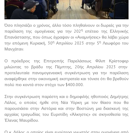
Όσο πλησιάζει ο χρόνος, άλλο τόσο πληθαίνουν οι δωρεές για την
η
παρέλαση της ομογένειας για την 202
επέτειο της Ελληνικής
Επανάστασης, που όπως έγραψαν οι «Αναμνήσεις» θα λάβει χώρα
η
η
την επόμενη Κυριακή, 30
Απριλίου 2023 στην 5
Λεωφόρο του
Μανχάταν.
Ο πρόεδρος της Επιτροπής Παρελάσεως Φίλιπ Κρίστοφερ
μιλώντας το βράδυ της Πέμπτης, 20ής Απριλίου 2023 στην
προτελευταία πανομογενειακή συγκέντρωση για την παρέλαση
αναφέρθηκε στην οικονομική εκστρατεία και τόνισε ότι θα βρεθούν
πολύ πιο κοντά στον στόχο των $400.000.
Στην συγκέντρωση παρέστη και ο δημοφιλής ηθοποιός Δημήτρης
Λάλος, ο οποίος ήρθε στη Νέα Υόρκη με τον θίασο που θα
παρουσιάσει στην Αστόρια και στην Βοστώνη μια διασκευή της
αρχαίας τραγωδίας του Ευριπίδη «Άλκηστις» σε σκηνοθεσία της
Έλενας Μαυρίδου.
Ο κ. Λάλος, ο οποίος είναι ευρύτερα γνωστός στην ομογένεια από