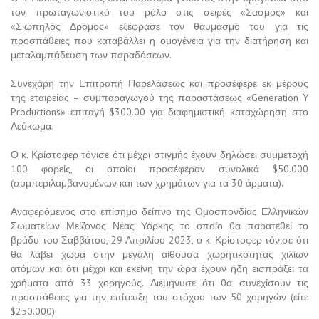
τον πρωταγωνιστικό του ρόλο στις σειρές «Σασμός» και
«Σιωπηλός Δρόμος» εξέφρασε τον θαυμασμό του για τις
προσπάθειες που καταβάλλει η ομογένεια για την διατήρηση και
μεταλαμπάδευση των παραδόσεων.
Συνεχάρη την Επιτροπή Παρελάσεως και προσέφερε εκ μέρους
της εταιρείας – συμπαραγωγού της παραστάσεως «Generation Y
Productions» επιταγή $300.00 για διαφημιστική καταχώρηση στο
Λεύκωμα.
Ο κ. Κρίστοφερ τόνισε ότι μέχρι στιγμής έχουν δηλώσει συμμετοχή
100 φορείς, οι οποίοι προσέφεραν συνολικά $50.000
(συμπεριλαμβανομένων και των χρημάτων για τα 30 άρματα).
Αναφερόμενος στο επίσημο δείπνο της Ομοσπονδίας Ελληνικών
Σωματείων Μείζονος Νέας Υόρκης το οποίο θα παρατεθεί το
βράδυ του Σαββάτου, 29 Απριλίου 2023, ο κ. Κρίστοφερ τόνισε ότι
θα λάβει χώρα στην μεγάλη αίθουσα χωρητικότητας χιλίων
ατόμων και ότι μέχρι και εκείνη την ώρα έχουν ήδη εισπράξει τα
χρήματα από 33 χορηγούς. Διεμήνυσε ότι θα συνεχίσουν τις
προσπάθειες για την επίτευξη του στόχου των 50 χορηγών (είτε
$250.000)