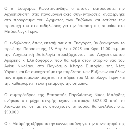
Ο π. Ευαγόρας Κωνσταντινίδης, ο οποίος εκπροσωπεί την
Αρχιεπισκοπή στις πανομογενειακές συγκεντρώσεις. αναφέρθηκε
στο πρόγραμμα του Αγήματος των Ευζώνων και εστίασε την
προσοχή του στις εκδηλώσεις για την έπαρση της σημαίας στο
Μπόουλινγκ Γκριν.
Οι εκδηλώσεις, όπως επεσήμανε ο π. Ευαγόρας, θα ξεκινήσουν το
πρωί της Παρασκευής, 28 Απριλίου 2023 και ώρα 11.00 π.μ. με
την Αρχιερατική Δοξολογία προεξάρχοντος του Αρχιεπισκόπου
Αμερικής κ. Ελπιδοφόρου, που θα λάβει στον ιστορικό ναό του
Αγίου Νικολάου στο Παγκόσμιο Κέντρο Εμπορίου της Νέας
Υόρκης και θα συνεχιστεί με την παρέλαση των Ευζώνων και όλων
των παρισταμένων μέχρι και το πάρκο του Μπόουλινγκ Γκριν και
την καθιερωμένη τελετή έπαρσης της σημαίας.
Ο συμπρόεδρος της Επιτροπής Παρελάσεως Νίκος Μπάρδης
ανέφερε ότι μέχρι στιγμής έχουν εισπράξει $82.000 από το
λεύκωμα και ότι με τις υποσχέσεις τα έσοδα θα ανέλθουν στις
$90.000.
Ο κ. Μπάρδης εξέφρασε την ευγνωμοσύνη για την συνεισφορά της