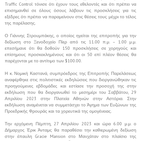
Traffic Control τόνισε ότι έχουν τους εθελοντές και ότι πρέπει να
επισημανθεί σε όλους όσους λάβουν τις προσκλήσεις για τις
εξέδρες ότι πρέπει να παραμείνουν στις θέσεις τους μέχρι το τέλος
της παρέλασης.
Ο Γιάννης Στρουμπάκης, ο οποίος ηγείται της επιτροπής για την
δεξίωση στο Ξενοδοχείο Πίερ από τις 11.00 π.μ. – 1.00 μ.μ.
επεσήμανε ότι θα δοθούν 150 προσκλήσεις σε χορηγούς και
επίσημους προσκεκλημένους και ότι οι 50 επί πλέον θέσεις θα
παρέχονται με το αντίτιμο των $100.00.
Η κ. Νομική Καστανά, συμπρόεδρος της Επιτροπής Παρελάσεως
αναφέρθηκε στις πολιτιστικές εκδηλώσεις που διοργανώθηκαν τις
προηγούμενες εβδομάδες και εστίασε την προσοχή της στην
εκδήλωση που θα διοργανωθεί το μεσημέρι του Σαββάτου, 29
Απριλίου 2023 στην Πλατεία Αθηνών στην Αστόρια. Στην
εκδήλωση αναμένεται να συμμετάσχει το Άγημα των Ευζώνων της
Προεδρικής Φρουράς και τα χορευτικά της ομογένειας.
Την ερχόμενη Πέμπτη, 27 Απριλίου 2023 και ώρα 6.00 μ.μ. ο
Δήμαρχος Έρικ Άνταμς θα παραθέσει την καθιερωμένη δεξίωση
στην έπαυλη Gracie Mansion στο Μανχάταν στο πλαίσιο της