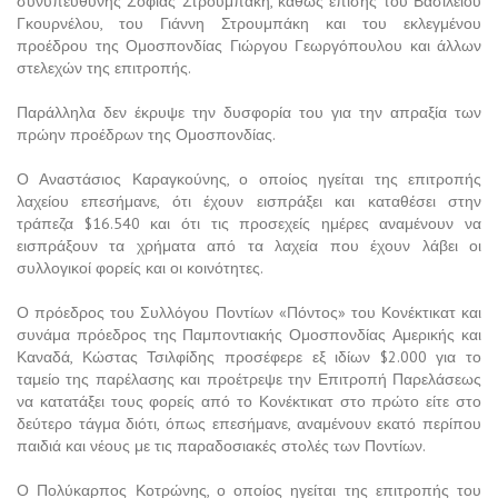
συνυπεύθυνης Σοφίας Στρουμπάκη, καθώς επίσης του Βασιλείου
Γκουρνέλου, του Γιάννη Στρουμπάκη και του εκλεγμένου
προέδρου της Ομοσπονδίας Γιώργου Γεωργόπουλου και άλλων
στελεχών της επιτροπής.
Παράλληλα δεν έκρυψε την δυσφορία του για την απραξία των
πρώην προέδρων της Ομοσπονδίας.
Ο Αναστάσιος Καραγκούνης, ο οποίος ηγείται της επιτροπής
λαχείου επεσήμανε, ότι έχουν εισπράξει και καταθέσει στην
τράπεζα $16.540 και ότι τις προσεχείς ημέρες αναμένουν να
εισπράξουν τα χρήματα από τα λαχεία που έχουν λάβει οι
συλλογικοί φορείς και οι κοινότητες.
Ο πρόεδρος του Συλλόγου Ποντίων «Πόντος» του Κονέκτικατ και
συνάμα πρόεδρος της Παμποντιακής Ομοσπονδίας Αμερικής και
Καναδά, Κώστας Τσιλφίδης προσέφερε εξ ιδίων $2.000 για το
ταμείο της παρέλασης και προέτρεψε την Επιτροπή Παρελάσεως
να κατατάξει τους φορείς από το Κονέκτικατ στο πρώτο είτε στο
δεύτερο τάγμα διότι, όπως επεσήμανε, αναμένουν εκατό περίπου
παιδιά και νέους με τις παραδοσιακές στολές των Ποντίων.
Ο Πολύκαρπος Κοτρώνης, ο οποίος ηγείται της επιτροπής του