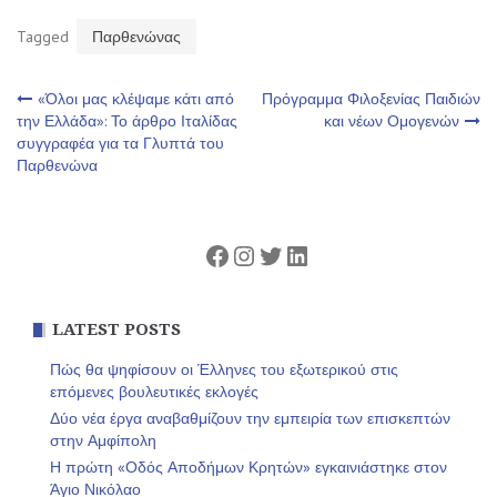
Tagged
Παρθενώνας
Πλοήγηση
«Όλοι μας κλέψαμε κάτι από
Πρόγραμμα Φιλοξενίας Παιδιών
την Ελλάδα»: Το άρθρο Ιταλίδας
και νέων Ομογενών
συγγραφέα για τα Γλυπτά του
άρθρων
Παρθενώνα
Facebook
Instagram
Twitter
Linkedin
LATEST POSTS
Πώς θα ψηφίσουν οι Έλληνες του εξωτερικού στις
επόμενες βουλευτικές εκλογές
Δύο νέα έργα αναβαθμίζουν την εμπειρία των επισκεπτών
στην Αμφίπολη
Η πρώτη «Οδός Αποδήμων Κρητών» εγκαινιάστηκε στον
Άγιο Νικόλαο