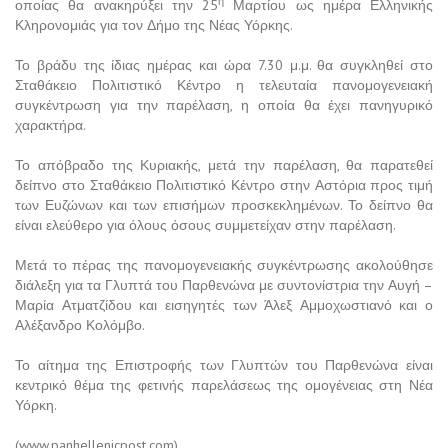
η
οποίας θα ανακηρύξει την 25
Μαρτίου ως ημέρα Ελληνικής
Κληρονομιάς για τον Δήμο της Νέας Υόρκης.
Το βράδυ της ίδιας ημέρας και ώρα 7.30 μ.μ. θα συγκληθεί στο
Σταθάκειο Πολιτιστικό Κέντρο η τελευταία πανομογενειακή
συγκέντρωση για την παρέλαση, η οποία θα έχει πανηγυρικό
χαρακτήρα.
Το απόβραδο της Κυριακής, μετά την παρέλαση, θα παρατεθεί
δείπνο στο Σταθάκειο Πολιτιστικό Κέντρο στην Αστόρια προς τιμή
των Ευζώνων και των επισήμων προσκεκλημένων. Το δείπνο θα
είναι ελεύθερο για όλους όσους συμμετείχαν στην παρέλαση.
Μετά το πέρας της πανομογενειακής συγκέντρωσης ακολούθησε
διάλεξη για τα Γλυπτά του Παρθενώνα με συντονίστρια την Αυγή –
Μαρία Ατματζίδου και εισηγητές των Άλεξ Αμμοχωστιανό και ο
Αλέξανδρο Κολόμβο.
Το αίτημα της Επιστροφής των Γλυπτών του Παρθενώνα είναι
κεντρικό θέμα της φετινής παρελάσεως της ομογένειας στη Νέα
Υόρκη.
(www.panhellenicpost.com)