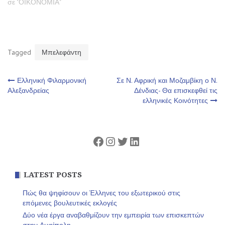
σε "ΟΙΚΟΝΟΜΙΑ"
Tagged
Μπελεφάντη
Πλοήγηση
Ελληνική Φιλαρμονική
Σε Ν. Αφρική και Μοζαμβίκη ο Ν.
Αλεξανδρείας
Δένδιας- Θα επισκεφθεί τις
ελληνικές Κοινότητες
άρθρων
Facebook
Instagram
Twitter
Linkedin
LATEST POSTS
Πώς θα ψηφίσουν οι Έλληνες του εξωτερικού στις
επόμενες βουλευτικές εκλογές
Δύο νέα έργα αναβαθμίζουν την εμπειρία των επισκεπτών
στην Αμφίπολη