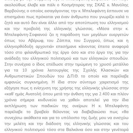
ακολούθως έλαβε και πάλι ο Κοσμήτορας της ΣΚΑΣ κ. Μανόλης
Βαρβούνης ο οποίος εισαγάγοντας την κ. Μπελεφάντη έσπευσε να
επισημάνει πως πρόκειται για έναν άνθρωπο που γνωρίζει καλά τι
ζητά και αυτό δεν είναι άλλο από την αποτύπωση του ελληνισμού
και την προβολή της ελληνικής γλώσσας. «Μέσα στην κ.
Μπελεφάντη-Σοφιανού ζει η παράδοση των μεγάλων ευεργετών
όπως του Αβέρωφ, του Ζάππα, του Συγγρού, όπως και η
ελληνορθόδοξη αρχοντιά» επεσήμανε κάνοντας έπειτα αναφορά
τόσο στο φιλανθρωπικό της έργο όσο και στο έργο της για την
ανάδειξη του ελληνικού πολιτισμού και των ελληνικών σπουδών.
Στην συνέχεια ο ίδιος επέδωσε στην τιμώμενη το χρυσό μετάλλιο
για τα 10 χρόνια λειτουργίας της Σχολής Κλασικών και
Ανθρωπιστικών Σπουδών του Δ.Π.Θ. το οποίο και παρέλαβε
εμφανώς συγκινημένη. Η ίδια στον σύντομο χαιρετισμό της
εξήγησε πως η ενίσχυση της χρήσης της ελληνικής γλώσσας στην
«καθ’ ημάς Ανατολή όπου μετά την άνθιση της για 2.400 και πλέον
χρόνια σήμερα κινδυνεύει να χαθεί» αποτελεί για την ίδια
εκπλήρωση των παιδικών της ονείρων. Η κ. Μπελεφάντη
παρέλαβε το βραβείο θέλοντας να διαβεβαιώσει πως «θα
συνεχίσω ακάθεκτα και για το υπόλοιπο της ζωής μου να ενισχύω
την μελέτη και την διάδοση της ελληνικής γλώσσας και του
ελληνικού πολιτισμού τόσο στα Βαλκάνια όσο και στην γενέτειρά