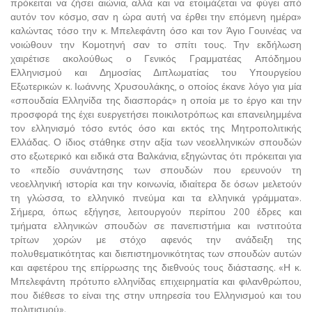
πρόκειται να ζήσει αιώνια, αλλά και να ετοιμάζεται να φύγει από
αυτόν τον κόσμο, σαν η ώρα αυτή να έρθει την επόμενη ημέρα»
καλώντας τόσο την κ. Μπελεφάντη όσο και τον Άγιο Γουινέας να
νοιώθουν την Κομοτηνή σαν το σπίτι τους. Την εκδήλωση
χαιρέτισε ακολούθως ο Γενικός Γραμματέας Απόδημου
Ελληνισμού και Δημοσίας Διπλωματίας του Υπουργείου
Εξωτερικών κ. Ιωάννης Χρυσουλάκης, ο οποίος έκανε λόγο για μία
«σπουδαία Ελληνίδα της διασποράς» η οποία με το έργο και την
προσφορά της έχει ευεργετήσει ποικιλοτρόπως και επανειλημμένα
τον ελληνισμό τόσο εντός όσο και εκτός της Μητροπολιτικής
Ελλάδας. Ο ίδιος στάθηκε στην αξία των νεοελληνικών σπουδών
στο εξωτερικό και ειδικά στα Βαλκάνια, εξηγώντας ότι πρόκειται για
το «πεδίο συνάντησης των σπουδών που ερευνούν τη
νεοελληνική ιστορία και την κοινωνία, ιδιαίτερα δε όσων μελετούν
τη γλώσσα, το ελληνικό πνεύμα και τα ελληνικά γράμματα».
Σήμερα, όπως εξήγησε, λειτουργούν περίπου 200 έδρες και
τμήματα ελληνικών σπουδών σε πανεπιστήμια και ινστιτούτα
τρίτων χορών με στόχο αφενός την ανάδειξη της
πολυθεματικότητας και διεπιστημονικότητας των σπουδών αυτών
και αφετέρου της επίρρωσης της διεθνούς τους διάστασης. «Η κ.
Μπελεφάντη πρότυπο ελληνίδας επιχειρηματία και φιλανθρώπου,
που διέθεσε το είναι της στην υπηρεσία του Ελληνισμού και του
πολιτισμού».