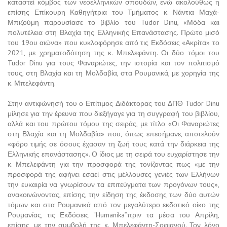
καταστεί κόμβος των νεοελληνικών σπουδών, ενώ ακολούθως η
επίσης Επίκουρη Καθηγήτρια του Τμήματος κ. Νάντια Μαχά-
Μπιζούμη παρουσίασε το βιβλίο του Tudor Dinu, «Μόδα και
πολυτέλεια στη Βλαχία της Ελληνικής Επανάστασης. Πρώτο μισό
του 19ου αιώνα» που κυκλοφόρησε από τις Εκδόσεις «Ακρίτα» το
2021, με χρηματοδότηση της κ. Μπελεφάντη. Οι δύο τόμοι του
Tudor Dinu για τους Φαναριώτες, την ιστορία και τον πολιτισμό
τους, στη Βλαχία και τη Μολδαβία, στα Ρουμανικά, με χορηγία της
κ. Μπελεφάντη.
Στην αντιφώνησή του ο Επίτιμος Διδάκτορας του ΔΠΘ Tudor Dinu
μίλησε για την έρευνα που διεξήγαγε για τη συγγραφή του βιβλίου,
αλλά και του πρώτου τόμου της σειράς, με τίτλο «Οι Φαναριώτες
στη Βλαχία και τη Μολδαβία» που, όπως επεσήμανε, αποτελούν
«φόρο τιμής σε όσους έχασαν τη ζωή τους κατά την διάρκεια της
Ελληνικής επανάστασης». Ο ίδιος με τη σειρά του ευχαρίστησε την
κ. Μπελεφάντη για την προσφορά της τονίζοντας πως «με την
προσφορά της αφήνει εσαεί στις μέλλουσες γενιές των Ελλήνων
την ευκαιρία να γνωρίσουν τα επιτεύγματα των προγόνων τους»,
ανακοινώνοντας, επίσης, την είδηση της έκδοσης των δύο αυτών
τόμων και στα Ρουμανικά από τον μεγαλύτερο εκδοτικό οίκο της
Ρουμανίας, τις Εκδόσεις “Humanika”πριν τα μέσα του Απρίλη,
επίσης, με την συμβολή της κ. Μπελεφάντη-Σοφιανού. Τον λόγο