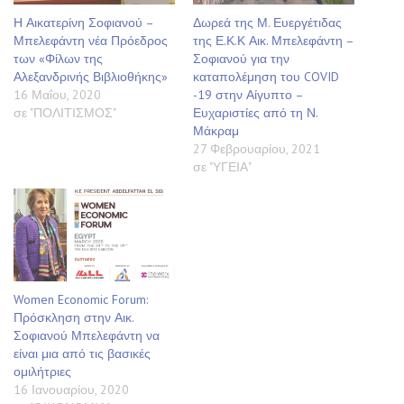
Η Αικατερίνη Σοφιανού –
Δωρεά της Μ. Ευεργέτιδας
Μπελεφάντη νέα Πρόεδρος
της Ε.Κ.Κ Αικ. Μπελεφάντη –
των «Φίλων της
Σοφιανού για την
Αλεξανδρινής Βιβλιοθήκης»
καταπολέμηση του COVID
16 Μαΐου, 2020
-19 στην Αίγυπτο –
σε "ΠΟΛΙΤΙΣΜΟΣ"
Ευχαριστίες από τη Ν.
Μάκραμ
27 Φεβρουαρίου, 2021
σε "ΥΓΕΙΑ"
Women Economic Forum:
Πρόσκληση στην Αικ.
Σοφιανού Μπελεφάντη να
είναι μια από τις βασικές
ομιλήτριες
16 Ιανουαρίου, 2020