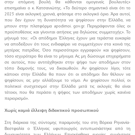
στην επόμενη βουλή θα κάθονται ομογενείς βουλευτές»
επισημαίνει ο κ. Κατσανιώτης. «Το δεύτερο σημαντικό είναι ότι το
2023 είναι εκλογική χρονιά, φτάσαμε στο εκλογικό όριο. Άρα αυτοί,
που δεν έχουν τη δυνατότητα να ψηφίσουν στην Ελλάδα, να
μπουν στην πλατφόρμα apodimoi. gov.gr. Περιγράφονται όλες οι
προϋποθέσεις και γίνονται αιτήσεις για δηλώσεις συμμετοχής». Το
μήνυμά του; «Οι απόδημοι Έλληνες έχουν μια τεράστια ευκαιρία
να αποδείξουν ότι τους ενδιαφέρει να συμμετέχουν στα κοινά της
μητέρας πατρίδας. Όσο περισσότεροι εγγραφούν και ψηφίσουν,
τόσο ισχυρότερο θα είναι το μήνυμα. Ας μη δώσουμε επιχειρήματα
σε αυτούς, που αντιτάχθηκαν στην ψήφο των αποδήμων στον
τόπο διαμονής τους, να δικαιωθούν. Αν ψηφίσουν λίγοι, τότε
κάποιοι στην Ελλάδα θα πουν ότι οι απόδημοι δεν θέλουν να
ψηφίσουν, ας μην αλλάξουμε το νόμο. Αν ψηφίσουν πολλοί, οι
πολιτικοί συσχετισμοί στην Ελλάδα μετά τις εκλογές θα είναι
τέτοιοι, που θα περάσει η ψήφος των αποδήμων χωρίς κανένα
περιορισμό».
Χωρίς καμιά έλλειψη διδακτικού προσωπικού
Στη διάρκεια της σύντομης παραμονής του στη Βόρεια Ρηνανία-
Βεστφαλία ο Έλληνας υφυπουργός εντυπωσιάστηκε από τη
δυναμικότητα των Ελλήνων. Επισκέφθηκε ενορίες, συνάντησε