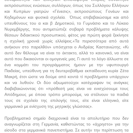
εκπρόσωπους ενώσεων, συλλόγων, όπως του Συλλόγου Ελλήνων
και Κυπρίων γιατρών «Γένεσις», εκπροσώπους Γονέων και
Κηδεμόνων και φυσικά σχολεία. Όπως επιβεβαιώσαμε και από
υπευθύνους του α και β Δημοτικού, το Γυμνάσιο και το Λύκειο
Νυρεμβέργης, που αντιμετώπιζε σοβαρά προβλήματα κάλυψης
θέσεων διδακτικού προσωπικού, φέτος για πρώτη φορά ξεκίνησε
η σχολική χρονιά χωρίς ελλείψεις.«Τα περισσότερα από αυτά
ανήκουν στο παρελθόν» υπόσχεται ο Ανδρέας Καστανιώτης. «Κι
αυτό δεν θέλουμε να είναι το έκτακτο, αλλά το κανονικό, να είναι
αυτό που δικαιούνται οι ομογενείς μας. Γι αυτό το λόγο άλλωστε σε
ένα κομμάτι του προγράμματος ήμουν με την υφυπουργό
Παιδείας, υπεύθυνη για τη δευτεροβάθμια εκπαίδευση κυρία Ζέτα
Μακρή, έτσι ώστε να δούμε από κοντά τί προβλήματα υπάρχουν
και να λυθούν. Οι δύο αξιωματούχοι κατέγραψαν τις ανάγκες
διαβεβαιώνοντας ότι «πρόθεσή μας είναι να ενισχύσουμε τους
Απόδημους με όποιο τρόπο μπορούμε, να στέλνουν τα παιδιά
τους σε σχολείο της επιλογής τους, είτε είναι ελληνικό, είτε
γερμανικό με ενίσχυση της μητρικής γλώσσας».
Προβληματικό σημείο διαχρονικά είναι το απολυτήριο που δεν
αναγνωρίζεται στη Γερμανία, καθιστώντας το «άχρηστο» για την
είσοδο στα γερμανικά πανεπιστήμια. Σε αυτήν την περίπτωση τα