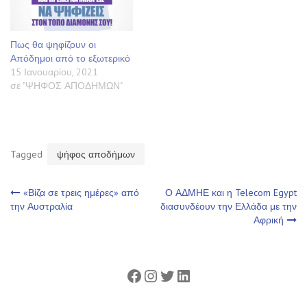
Πως θα ψηφίζουν οι
Απόδημοι από το εξωτερικό
15 Ιανουαρίου, 2021
σε "ΨΗΦΟΣ ΑΠΟΔΗΜΩΝ"
Tagged
ψήφος αποδήμων
Πλοήγηση
«Βίζα σε τρεις ημέρες» από
Ο ΑΔΜΗΕ και η Telecom Egypt
την Αυστραλία
διασυνδέουν την Ελλάδα με την
Αφρική
άρθρων
Facebook
Instagram
Twitter
Linkedin