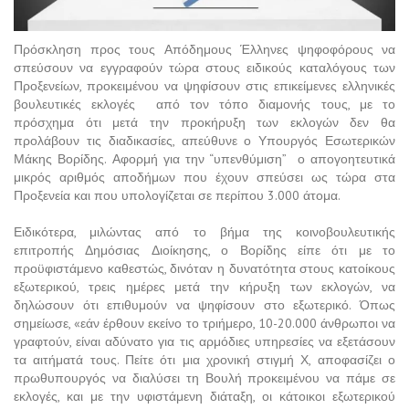
Πρόσκληση προς τους Απόδημους Έλληνες ψηφοφόρους να
σπεύσουν να εγγραφούν τώρα στους ειδικούς καταλόγους των
Προξενείων, προκειμένου να ψηφίσουν στις επικείμενες ελληνικές
βουλευτικές εκλογές από τον τόπο διαμονής τους, με το
πρόσχημα ότι μετά την προκήρυξη των εκλογών δεν θα
προλάβουν τις διαδικασίες, απεύθυνε ο Υπουργός Εσωτερικών
Μάκης Βορίδης. Αφορμή για την “υπενθύμιση” ο απογοητευτικά
μικρός αριθμός αποδήμων που έχουν σπεύσει ως τώρα στα
Προξενεία και που υπολογίζεται σε περίπου 3.000 άτομα.
Ειδικότερα, μιλώντας από το βήμα της κοινοβουλευτικής
επιτροπής Δημόσιας Διοίκησης, ο Βορίδης είπε ότι με το
προϋφιστάμενο καθεστώς, δινόταν η δυνατότητα στους κατοίκους
εξωτερικού, τρεις ημέρες μετά την κήρυξη των εκλογών, να
δηλώσουν ότι επιθυμούν να ψηφίσουν στο εξωτερικό. Όπως
σημείωσε, «εάν έρθουν εκείνο το τριήμερο, 10-20.000 άνθρωποι να
γραφτούν, είναι αδύνατο για τις αρμόδιες υπηρεσίες να εξετάσουν
τα αιτήματά τους. Πείτε ότι μια χρονική στιγμή Χ, αποφασίζει ο
πρωθυπουργός να διαλύσει τη Βουλή προκειμένου να πάμε σε
εκλογές, και με την υφιστάμενη διάταξη, οι κάτοικοι εξωτερικού