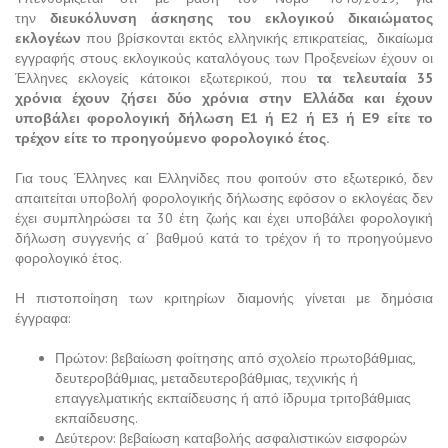
την
διευκόλυνση άσκησης του εκλογικού δικαιώματος
εκλογέων
που βρίσκονται εκτός ελληνικής επικρατείας, δικαίωμα
εγγραφής στους εκλογικούς καταλόγους των Προξενείων έχουν οι
Έλληνες εκλογείς κάτοικοι εξωτερικού, που
τα τελευταία 35
χρόνια έχουν ζήσει δύο χρόνια στην Ελλάδα και έχουν
υποβάλει φορολογική δήλωση Ε1 ή Ε2 ή Ε3 ή Ε9 είτε το
τρέχον είτε το προηγούμενο φορολογικό έτος.
​Για τους Έλληνες και Ελληνίδες που φοιτούν στο εξωτερικό, δεν
απαιτείται υποβολή φορολογικής δήλωσης εφόσον ο εκλογέας δεν
έχει συμπληρώσει τα 30 έτη ζωής και έχει υποβάλει φορολογική
δήλωση συγγενής α΄ βαθμού κατά το τρέχον ή το προηγούμενο
φορολογικό έτος.
Η πιστοποίηση των κριτηρίων διαμονής γίνεται με δημόσια
έγγραφα:
Πρώτον: βεβαίωση φοίτησης από σχολείο πρωτοβάθμιας,
δευτεροβάθμιας, μεταδευτεροβάθμιας, τεχνικής ή
επαγγελματικής εκπαίδευσης ή από ίδρυμα τριτοβάθμιας
εκπαίδευσης.
Δεύτερον: βεβαίωση καταβολής ασφαλιστικών εισφορών