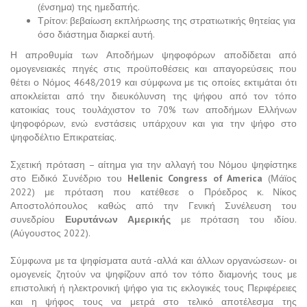
(ένσημα) της ημεδαπής.
Τρίτον: βεβαίωση εκπλήρωσης της στρατιωτικής θητείας για
όσο διάστημα διαρκεί αυτή.
Η απροθυμία των Αποδήμων ψηφοφόρων αποδίδεται από
ομογενειακές πηγές στις προϋποθέσεις και απαγορεύσεις που
θέτει ο Νόμος 4648/2019 και σύμφωνα με τις οποίες εκτιμάται ότι
αποκλείεται από την διευκόλυνση της ψήφου από τον τόπο
κατοικίας τους τουλάχιστον το 70% των αποδήμων Ελλήνων
ψηφοφόρων, ενώ ενστάσεις υπάρχουν και για την ψήφο στο
ψηφοδέλτιο Επικρατείας.
Σχετική πρόταση – αίτημα για την αλλαγή του Νόμου ψηφίστηκε
στο Ειδικό Συνέδριο του
Hellenic Congress of America
(Μάϊος
2022) με πρόταση που κατέθεσε ο Πρόεδρος κ. Νίκος
Αποστολόπουλος καθώς από την Γενική Συνέλευση του
συνεδρίου
Ευρυτάνων Αμερικής
με πρόταση του ιδίου.
(Αύγουστος 2022).
Σύμφωνα με τα ψηφίσματα αυτά -αλλά και άλλων οργανώσεων- οι
ομογενείς ζητούν να ψηφίζουν από τον τόπο διαμονής τους με
επιστολική ή ηλεκτρονική ψήφο για τις εκλογικές τους Περιφέρειες
και η ψήφος τους να μετρά στο τελικό αποτέλεσμα της