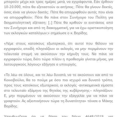
μπορούν μέχρι και τρεις ημέρες μετά, να εγγράφονται. Εάν έρθουν
10-20.000, πότε θα εξεταστούν οι αιτήσεις; Πότε θα γίνουν δεκτές,
όσες είναι να γίνουν δεκτές; Πότε θα απορριφθούν αυτές που είναι
να απορριφθούν; Πότε θα πάνε στον Συνήγορο του Πολίτη για
δειγματοληπτική εξέταση; [..] Πότε θα κριθούν οι ενστάσεις από
τον Συνήγορο και από τη διακομματική, για να έχω οριστικοποίηση
των εκλογικών καταλόγων;» σημείωσε ο κ. Βορίδης.
«Λέμε στους κατοίκους εξωτερικού, ότι αυτοί που θέλουν να
εγγραφούν, επειδή πλησιάζουν οι εκλογές, να μην περιμένουν την
τελευταία στιγμή να ακούσουν την κήρυξη τους. Να πάνε να
εγγραφούν τώρα, διότι τώρα πλέον η προθεσμία γίνεται μήνας, για
λειτουργικούς λόγους» εξήγησε ο υπουργός.
«Το λέω σε όλους, και το λέω δυνατά, να το ακούσουν και από το
Κοινοβούλιο, θα το πούμε με όσο πιο ισχυρό και δυνατό τρόπο,
προς τους κατοίκους εξωτερικού, οι εκλογές -αντικειμενικά είμαστε
στο τελευταίο εξάμηνο της θητείας της κυβέρνησης– πλησιάζουν.
Ε, μην περιμένουν να ακούσουν την εξαγγελία για να πάνε να
γραφτούν. Ας αξιοποιήσουν τώρα τη δυνατότητα» τόνισε ο Μάκης
Βορίδης.
Υπενθυμίζεται ότι με βάση τον Νόμο 4648/2019, για