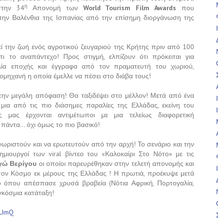
η
στην 34
Απονομή των
World Tourism Film Awards
που
την Βαλένθια της Ισπανίας από την επίσημη διοργάνωση της
ρεί την ζωή ενός αγροτικού ζευγαριού της Κρήτης πριν από 100
ι το αναπάντεχο! Προς στιγμή, ελπίζουν ότι πρόκειται για
βλία εποχής και έγγραφα από τον πραματευτή του χωριού,
μηχανή η οποία έμελλε να πέσει στο διάβα τους!
 την μεγάλη απόφαση! Θα ταξιδέψει στο μέλλον! Μετά από ένα
 μια από τις πιο διάσημες παραλίες της Ελλάδας, εκείνη του
μας έρχονται αντιμέτωποι με μια τελείως διαφορετική
πάντα… όχι όμως το πιο βασικό!
γνωριστούν και να ερωτευτούν από την αρχή! Το σενάριο και την
μιουργοί των viral βίντεο του «Καλοκαίρι Στο Νότο» με τις
γώ Βερίγου
οι οποίοι παρευρέθηκαν στην τελετή απονομής και
τον Κόσμο εκ μέρους της Ελλάδας ! Η πρωτιά, προέκυψε μετά
ό όπου απέσπασε χρυσά βραβεία (Νότια Αφρική, Πορτογαλία,
γκόσμια κατάταξη!
7YUmQ