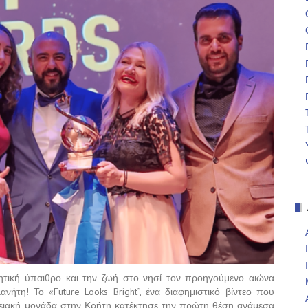
ητική ύπαιθρο και την ζωή στο νησί τον προηγούμενο αιώνα
τη! Το «Future Looks Bright”, ένα διαφημιστικό βίντεο που
χειακή μονάδα στην Κρήτη κατέκτησε την πρώτη θέση ανάμεσα