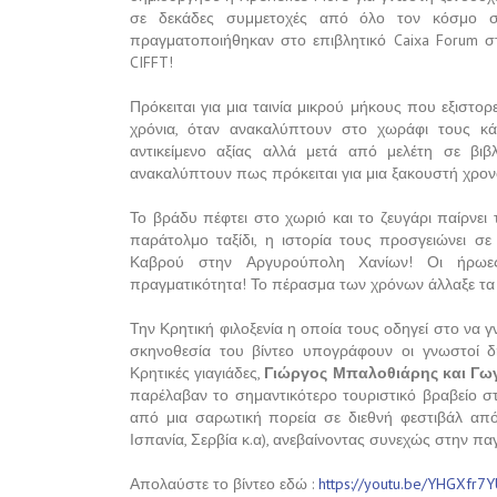
σε δεκάδες συμμετοχές από όλο τον κόσμο 
πραγματοποιήθηκαν στο επιβλητικό Caixa Forum σ
CIFFT!
Πρόκειται για μια ταινία μικρού μήκους που εξιστο
χρόνια, όταν ανακαλύπτουν στο χωράφι τους κάτ
αντικείμενο αξίας αλλά μετά από μελέτη σε βι
ανακαλύπτουν πως πρόκειται για μια ξακουστή χρονο
Το βράδυ πέφτει στο χωριό και το ζευγάρι παίρνει
παράτολμο ταξίδι, η ιστορία τους προσγειώνει σε
Καβρού στην Αργυρούπολη Χανίων! Οι ήρωες 
πραγματικότητα! Το πέρασμα των χρόνων άλλαξε τα 
Την Κρητική φιλοξενία η οποία τους οδηγεί στο να 
σκηνοθεσία του βίντεο υπογράφουν οι γνωστοί δη
Κρητικές γιαγιάδες,
Γιώργος Μπαλοθιάρης και Γω
παρέλαβαν το σημαντικότερο τουριστικό βραβείο σ
από μια σαρωτική πορεία σε διεθνή φεστιβάλ απ
Ισπανία, Σερβία κ.α), ανεβαίνοντας συνεχώς στην πα
Απολαύστε το βίντεο εδώ :
https://youtu.be/YHGXfr