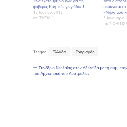
Ένα εκατομμύριο κλικ για τις
Από διάφορες
φοβερές Κρητικές γιαγιάδες !
ακούγεται το
16 Ιουνίου, 2018
«Μήλο μου κ
σε "ΤΑΞΙΔΙ"
3 Ιανουαρίου
σε "ΠΟΛΙΤΙ
Tagged
Ελλάδα
Τουρισμός
Πλοήγηση
Συνέδριο Νεολαίας στην Αδελαΐδα με τη συμμετο
του Αρχιεπισκόπου Αυστραλίας
άρθρων