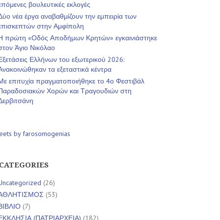
επόμενες βουλευτικές εκλογές
Δύο νέα έργα αναβαθμίζουν την εμπειρία των
επισκεπτών στην Αμφίπολη
Η πρώτη «Οδός Αποδήμων Κρητών» εγκαινιάστηκε
στον Άγιο Νικόλαο
Εξετάσεις Ελλήνων του εξωτερικού 2026:
Ανακοινώθηκαν τα εξεταστικά κέντρα
Με επιτυχία πραγματοποιήθηκε το 4ο Φεστιβάλ
Παραδοσιακών Χορών και Τραγουδιών στη
Δερβιτσάνη
eets by farosomogenias
CATEGORIES
Uncategorized
(26)
ΑΘΛΗΤΙΣΜΟΣ
(53)
ΒΙΒΛΙΟ
(7)
ΕΚΚΛΗΣΙΑ (ΠΑΤΡΙΑΡΧΕΙΑ)
(182)