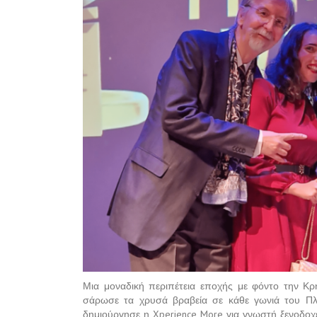
Μια μοναδική περιπέτεια εποχής με φόντο την Κρ
σάρωσε τα χρυσά βραβεία σε κάθε γωνιά του Πλανή
δημιούργησε η Xperience More για γνωστή ξενοδο