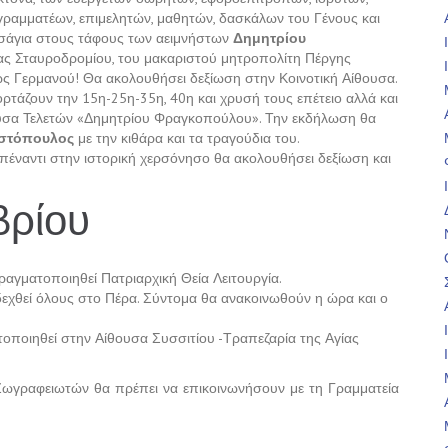
γραμματέων, επιμελητών, μαθητών, δασκάλων του Γένους και
σάγια στους τάφους των αειμνήστων
Δημητρίου
τας Σταυροδρομίου, του μακαριστού μητροπολίτη Πέργης
ς Γερμανού! Θα ακολουθήσει δεξίωση στην Κοινοτική Αίθουσα.
ιορτάζουν την 15η-25η-35η, 40η και χρυσή τους επέτειο αλλά και
ουσα Τελετών «Δημητρίου Φραγκοπούλου». Την εκδήλωση θα
στόπουλος
με την κιθάρα και τα τραγούδια του.
απέναντι στην ιστορική χερσόνησο θα ακολουθήσει δεξίωση και
βρίου
ραγματοποιηθεί Πατριαρχική Θεία Λειτουργία.
χθεί όλους στο Πέρα. Σύντομα θα ανακοινωθούν η ώρα και ο
ποιηθεί στην Αίθουσα Συσσιτίου -Τραπεζαρία της Αγίας
Ζωγραφειωτών θα πρέπει να επικοινωνήσουν με τη Γραμματεία