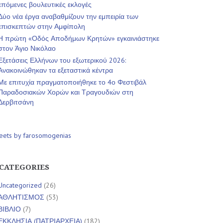
επόμενες βουλευτικές εκλογές
Δύο νέα έργα αναβαθμίζουν την εμπειρία των
επισκεπτών στην Αμφίπολη
Η πρώτη «Οδός Αποδήμων Κρητών» εγκαινιάστηκε
στον Άγιο Νικόλαο
Εξετάσεις Ελλήνων του εξωτερικού 2026:
Ανακοινώθηκαν τα εξεταστικά κέντρα
Με επιτυχία πραγματοποιήθηκε το 4ο Φεστιβάλ
Παραδοσιακών Χορών και Τραγουδιών στη
Δερβιτσάνη
eets by farosomogenias
CATEGORIES
Uncategorized
(26)
ΑΘΛΗΤΙΣΜΟΣ
(53)
ΒΙΒΛΙΟ
(7)
ΕΚΚΛΗΣΙΑ (ΠΑΤΡΙΑΡΧΕΙΑ)
(182)