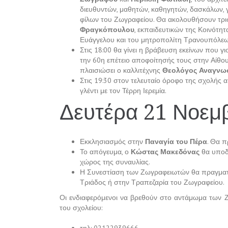
διευθυντών, μαθητών, καθηγητών, δασκάλων, 
φίλων του Ζωγραφείου. Θα ακολουθήσουν τρι
Φραγκόπουλου
, εκπαιδευτικών της Κοινότη
Ευάγγελου και του μητροπολίτη Τρανουπόλεω
Στις 18:00 θα γίνει η βράβευση εκείνων που γ
την 60η επέτειο αποφοίτησής τους στην Αίθ
πλαισιώσει ο καλλιτέχνης
Θεολόγος Αναγνω
Στις 19:30 στον τελευταίο όροφο της σχολής 
γλέντι με τον Τέρρη Ιερεμία.
Δευτέρα 21 Νοεμ
Εκκλησιασμός στην
Παναγία του Πέρα
. Θα π
Το απόγευμα, ο
Κώστας Μακεδόνας
θα υποδε
χώρος της συναυλίας.
Η Συνεστίαση των Ζωγραφειωτών θα πραγματο
Τριάδος ή στην Τραπεζαρία του Ζωγραφείου.
Οι ενδιαφερόμενοι να βρεθούν στο αντάμωμα των 
του σχολείου:
τηλ: 02122939666