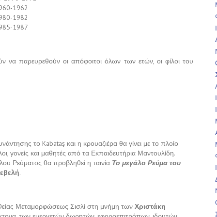
1960-1962
1980-1982
1985-1987
ν να παρευρεθούν οι απόφοιτοι όλων των ετών, οι φίλοι του
νάντησης το Kabataş και η κρουαζιέρα θα γίνει με το πλοίο
οι, γονείς και μαθητές από τα Εκπαιδευτήρια Μαντουλίδη.
άλου Ρεύματος θα προβληθεί η ταινία
Το μεγάλο Ρεύμα του
εβελή
.
ό Θείας Μεταμορφώσεως Σισλί στη μνήμη των
Χριστάκη
τέκτονα, των ευεργετών δωρητών, εφοροεπιτρόπων, ιδρυτών,