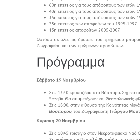
60η επέτειος για τους απόφοιτους των ετών 
40η επέτειος για τους απόφοιτους των ετών 
35η επέτειος για τους απόφοιτους των ετών 
25η επέτειος των αποφοίτων του 1995-1997
15η επέτειος αποφοίτων 2005-2007.
Ωστόσο σε όλες τις δράσεις του τριημέρου μπορού
Ζωγραφείου και των τιμώμενων προσώπων.
Πρόγραμμα
Σάββατο 19 Νοεμβρίου
Στις 13:30 κρουαζιέρα στο Βόσπορο. Σημείο συ
Sezgün. Θα συμμετέχουν και Θεσσαλονικείς φίλ
Στις 18:00, στην αίθουσα της Κοινότητας Μεγ
Βοσπόρου
, του Ζωγραφειώτη
Γιώργου Μουτ
Κυριακή 20 Νοεμβρίου
Στις 10:45 τρισάγιο στον Νεκροταφειακό Να
Ζωγράφου
και
Περικλή Φωτιάδη
, του αρχι