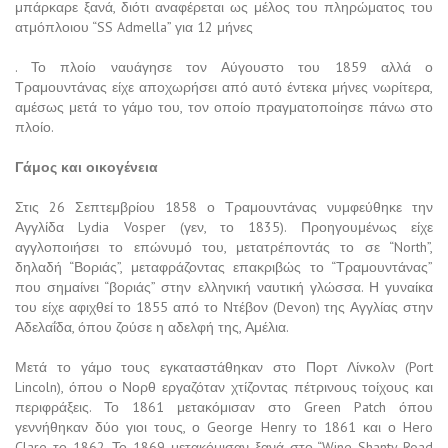
μπάρκαρε ξανά, διότι αναφέρεται ως μέλος του πληρώματος του
ατμόπλοιου “SS Admella” για 12 μήνες
. Το πλοίο ναυάγησε τον Αύγουστο του 1859 αλλά ο
Τραμουντάνας είχε αποχωρήσει από αυτό έντεκα μήνες νωρίτερα,
αμέσως μετά το γάμο του, τον οποίο πραγματοποίησε πάνω στο
πλοίο.
Γάμος και οικογένεια
Στις 26 Σεπτεμβρίου 1858 ο Τραμουντάνας νυμφεύθηκε την
Αγγλίδα Lydia Vosper (γεν, το 1835). Προηγουμένως είχε
αγγλοποιήσει το επώνυμό του, μετατρέποντάς το σε “North”,
δηλαδή “Βοριάς”, μεταφράζοντας επακριβώς το “Τραμουντάνας”
που σημαίνει “βοριάς” στην ελληνική ναυτική γλώσσα. Η γυναίκα
του είχε αφιχθεί το 1855 από το Ντέβον (Devon) της Αγγλίας στην
Αδελαΐδα, όπου ζούσε η αδελφή της, Αμέλια.
Μετά το γάμο τους εγκαταστάθηκαν στο Πορτ Λίνκολν (Port
Lincoln), όπου ο Νορθ εργαζόταν χτίζοντας πέτρινους τοίχους και
περιφράξεις. Το 1861 μετακόμισαν στο Green Patch όπου
γεννήθηκαν δύο γιοι τους, ο George Henry το 1861 και ο Hero
Clare το 1862. Το 1869 μετακόμισαν ξανά στο “Wine Shanty Road