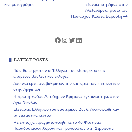
Πλοήγηση
κινηματογράφου
«ξαναεπιστρέφει» στην
Αλεξάνδρεια μέσω του
άρθρων
Πλοιάρχου Κώστα Βαρουξή
Facebook
Instagram
Twitter
Linkedin
LATEST POSTS
Πώς θα ψηφίσουν οι Έλληνες του εξωτερικού στις
επόμενες βουλευτικές εκλογές
Δύο νέα έργα αναβαθμίζουν την εμπειρία των επισκεπτών
στην Αμφίπολη
Η πρώτη «Οδός Αποδήμων Κρητών» εγκαινιάστηκε στον
Άγιο Νικόλαο
Εξετάσεις Ελλήνων του εξωτερικού 2026: Ανακοινώθηκαν
τα εξεταστικά κέντρα
Με επιτυχία πραγματοποιήθηκε το 4ο Φεστιβάλ
Παραδοσιακών Χορών και Τραγουδιών στη Δερβιτσάνη