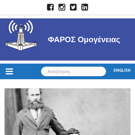
Skip
Facebook
Instagram
Twitter
LinkedIn
to
content
ΦΑΡΟΣ Ομογένειας
Αναζήτηση
ENGLISH
για: