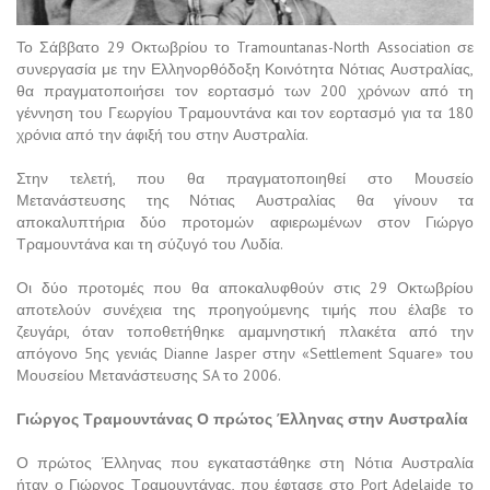
Το Σάββατο 29 Οκτωβρίου το Tramountanas-North Αssociation σε
συνεργασία με την Ελληνορθόδοξη Κοινότητα Νότιας Αυστραλίας,
θα πραγματοποιήσει τον εορτασμό των 200 χρόνων από τη
γέννηση του Γεωργίου Τραμουντάνα και τον εορτασμό για τα 180
χρόνια από την άφιξή του στην Αυστραλία.
Στην τελετή, που θα πραγματοποιηθεί στο Μουσείο
Μετανάστευσης της Νότιας Αυστραλίας θα γίνουν τα
αποκαλυπτήρια δύο προτομών αφιερωμένων στον Γιώργο
Τραμουντάνα και τη σύζυγό του Λυδία.
Οι δύο προτομές που θα αποκαλυφθούν στις 29 Οκτωβρίου
αποτελούν συνέχεια της προηγούμενης τιμής που έλαβε το
ζευγάρι, όταν τοποθετήθηκε αμαμνηστική πλακέτα από την
απόγονο 5ης γενιάς Dianne Jasper στην «Settlement Square» του
Μουσείου Μετανάστευσης SA το 2006.
Γιώργος Τραμουντάνας Ο πρώτος Έλληνας στην Αυστραλία
Ο πρώτος Έλληνας που εγκαταστάθηκε στη Νότια Αυστραλία
ήταν ο Γιώργος Τραμουντάνας, που έφτασε στο Port Adelaide το