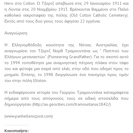
Hero στο Colton. Ο Τζορτζ απεβίωσε στις 29 Ιανουαρίου 1911 και
η Λύντια στις 20 Noεμβρίου 1913. Βρίσκονται θαμμένοι στο Παλιό
καθολικό νεκροταφείο της πόλης (Old Colton Catholic Cemetery).
Εκτός από τους δυο γιους τους άφησαν 22 εγγόνια.
Αναγνώριση
Η Ελληνορθόδοξη κοινότητα της Νότιας Αυστραλίας έχει
αναγνωρίσει τον Τζορτζ Νορθ Τραμουντάνα ως ” Παππού των
Ελλήνων μεταναστών” (Pioneering Grandfather). Για το σκοπό αυτό
το 1994 τοποθέτησε μια αναμνηστική πέτρινη πλάκα στον τάφο
του και φύτεψε μια σειρά από ελιές στην οδό που οδηγεί προς το
μνημείο. Επίσης, το 1998 διοργάνωσε ένα πανηγύρι προς τιμήν
του στην πόλη Elliston.
Η ενδιαφέρουσα ιστορία του Γιώργου Τραμουντάνα καταγράφεται
σήμερα από τους απόγονούς τους σε ειδική ιστοσελίδα που
δημιούργησαν (http://au.geocities.com/tramountanas1842/)
(www.panhellenicpost.com)
Κοινοποιήστε: