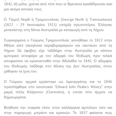
1842, έξι μόλις χρόνια από τότε που οι Βρετανοί εγκαθίδρυσαν εκεί
μια ακόμα αποικία τους.
Ο Τζορτζ Νορθ ή Τραμουντάνας (George North ή Tramountanas)
(1822 – 29 Ιανουαρίου 1911) υπήρξε πρωτοπόρος Έλληνας
μετανάστης στη Νότια Αυστραλία με καταγωγή από τη Λήμνο.
Συγκεκριμένα ο Γιώργος Τραμουντάνας γεννήθηκε το 1822 στην
Αθήνα από οικογένεια καραβομαραγκών και ναυτικών από τη
Λήμνο. Ως έφηβος είχε ταξιδέψει στην Αυστραλία με κάποιο
εμπορικό ιστιοφόρο με τον αδερφό του Θοδωρή, πριν τελικά
αποφασίσει να εγκατασταθεί στην Αδελαΐδα το 1842. Ο αδερφός
του Θοδωρής ταξίδεψε στο Albany της Δυτ. Αυστραλίας, όπου
χάθηκαν τα ίχνη του.
Ο Γιώργος αρχικά εργάστηκε ως λιμενεργάτης και το 1846
προσλήφθηκε στο οινοποιείο “Edward John Peake’s Winery” στην
μικρή πόλη Κλάριντον (Clarendon), η οποία τότε άρχισε να
δημιουργείται.
Βοήθησε την εταιρεία τόσο στην καλλιέργεια αμπελιών όσο και
στην παραγωγή μπράντι και κρασιών. Το 1857 φαίνεται πως