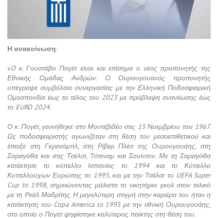
Η ανακοίνωση
:
«
O κ. Γουστάβο Πογέτ είναι και επίσημα ο νέος προπονητής της
Εθνικής Ομάδας Ανδρών. Ο Ουρουγουανός προπονητής
υπέγραψε συμβόλαιο συνεργασίας με την Ελληνική Ποδοσφαιρική
Ομοσπονδία έως το τέλος του 2023 με πρόβλεψη ανανέωσης έως
το EURO 2024.
Ο κ. Πογέτ, γεννήθηκε στο Μοντεβιδέο στις 15 Νοεμβρίου του 1967.
Ως ποδοσφαιριστής αγωνιζόταν στη θέση του μεσοεπιθετικού και
έπαιξε στη Γκρενόμπλ, στη Ρίβερ Πλέιτ της Ουρουγουάης, στη
Σαραγόθα και στις Τσέλσι, Τότεναμ και Σουίντον. Με τη Σαραγόθα
κατέκτησε το κύπελλο Ισπανίας το 1994 και το Κύπελλο
Κυπελλούχων Ευρώπης το 1995, και με την Τσέλσι το UEFA Super
Cup to 1998, σημειώνοντας μάλιστα το νικητήριο γκολ στον τελικό
με τη Ρεάλ Μαδρίτης. Η μεγαλύτερη στιγμή στην καριέρα του ήταν η
κατάκτηση του Copa America τo 1995 με την εθνική Ουρουγουάης,
στο οποίο ο Πογέτ ψηφίστηκε καλύτερος παίκτης στη θέση του.