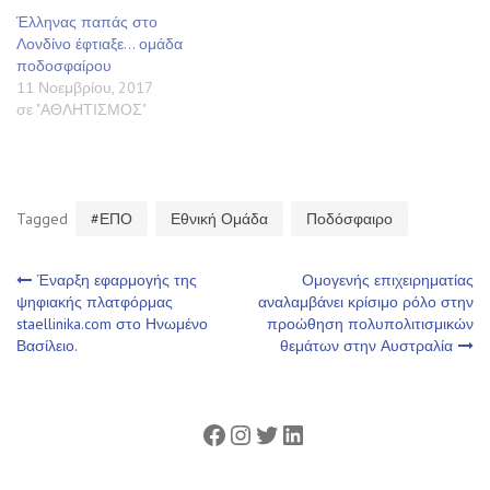
Έλληνας παπάς στο
Λονδίνο έφτιαξε… ομάδα
ποδοσφαίρου
11 Νοεμβρίου, 2017
σε "ΑΘΛΗΤΙΣΜΟΣ"
Tagged
#ΕΠΟ
Εθνική Ομάδα
Ποδόσφαιρο
Πλοήγηση
Έναρξη εφαρμογής της
Ομογενής επιχειρηματίας
ψηφιακής πλατφόρμας
αναλαμβάνει κρίσιμο ρόλο στην
staellinika.com στο Ηνωμένο
προώθηση πολυπολιτισμικών
άρθρων
Βασίλειο.
θεμάτων στην Αυστραλία
Facebook
Instagram
Twitter
Linkedin