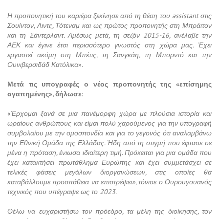
Η προπονητική του καριέρα ξεκίνησε από τη θέση του assistant στις
Σουίντον, Λιντς, Τότεναμ και ως πρώτος προπονητής στη Μπράιτον
και τη Σάντερλαντ. Αμέσως μετά, τη σεζόν 2015-16, ανέλαβε την
ΑΕΚ και έγινε έτσι περισσότερο γνωστός στη χώρα μας. Έχει
εργαστεί ακόμη στη Μπέτις, τη Σανγκάη, τη Μπορντό και την
Ουνιβερσιδάδ Κατόλικα
».
Μετά τις υπογραφές ο νέος προπονητής της «επίσημης
αγαπημένης», δήλωσε
:
«
Έρχομαι ξανά σε μια πανέμορφη χώρα με πλούσια ιστορία και
ωραίους ανθρώπους και είμαι πολύ χαρούμενος για την υπογραφή
συμβολαίου με την ομοσπονδία και για το γεγονός ότι αναλαμβάνω
την Εθνική Ομάδα της Ελλάδας. Ήδη από τη στιγμή που έφτασε σε
μένα η πρόταση, ένιωσα ιδιαίτερη τιμή. Πρόκειται για μια ομάδα που
έχει κατακτήσει πρωτάθλημα Ευρώπης και έχει συμμετάσχει σε
τελικές φάσεις μεγάλων διοργανώσεων, στις οποίες θα
καταβάλλουμε προσπάθεια να επιστρέψει», τόνισε ο Ουρουγουανός
τεχνικός που υπέγραψε ως το 2023.
Θέλω να ευχαριστήσω τον πρόεδρο, τα μέλη της διοίκησης, τον