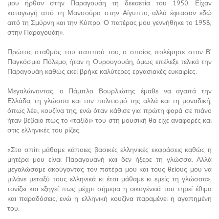
μου ήρθαν στην Παραγουάη τη δεκαετία του 1950. Είχαν
καταγωγή από τη Μανσούρα στην Αίγυπτο, αλλά έφτασαν εδώ
από τη Σμύρνη και την Κύπρο. Ο πατέρας μου γεννήθηκε το 1958,
στην Παραγουάη».
Πρώτος σταθμός του παππού του, ο οποίος πολέμησε στον Β’
Παγκόσμιο Πόλεμο, ήταν η Ουρουγουάη, όμως επέλεξε τελικά την
Παραγουάη καθώς εκεί βρήκε καλύτερες εργασιακές ευκαιρίες.
Μεγαλώνοντας, ο Πάμπλο Βουρλιώτης έμαθε να αγαπά την
Ελλάδα, τη γλώσσα και τον πολιτισμό της αλλά και τη μοναδική,
όπως λέει, κουζίνα της, ενώ όταν κάθισε για πρώτη φορά σε πιάνο
ήταν βέβαιο πως το «ταξίδι» του στη μουσική θα είχε αναφορές και
στις ελληνικές του ρίζες.
«Στο σπίτι μάθαμε κάποιες βασικές ελληνικές εκφράσεις καθώς η
μητέρα μου είναι Παραγουανή και δεν ήξερε τη γλώσσα. Αλλά
μεγαλώσαμε ακούγοντας τον πατέρα μου και τους θείους μου να
μιλάνε μεταξύ τους ελληνικά κι έτσι μάθαμε κι εμείς τη γλώσσα»,
τονίζει και εξηγεί πως μέχρι σήμερα η οικογένειά του τηρεί έθιμα
και παραδόσεις, ενώ η ελληνική κουζίνα παραμένει η αγαπημένη
του.