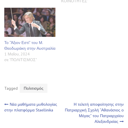
ΚΟΙΝΟΤΗΤΕΣ"
Το “Άξιον Εστί” του Μ.
Θεοδωράκη στην Αυστραλία
1 Μαΐου, 2024
σε "ΠΟΛΙΤΙΣΜΟΣ"
Tagged
Πολιτισμός
Πλοήγηση
Νέα μαθήματα μυθολογίας
Η τελετή αποφοίτησης στην
στην πλατφόρμα Staellinika
Πατριαρχική Σχολή “Αθανάσιος ο
Μέγας” του Πατριαρχείου
άρθρων
Αλεξανδρείας