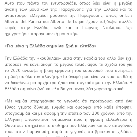
Αυτό που πάντα τον εντυπωσιάζει, όπως λέει, είναι η μεγάλη
αγάπη των μουσικών της Παραγουάης για την Ελλάδα και το
αντίστροφο. «Μεγάλοι μουσικοί της Παραγουάης, όπως οι Luis
Alberto del Paraná και Alberto de Luque έχουν ταξιδέψει πολλές
φορές στην Ελλάδα, ενώ και ο Γιώργος Νταλάρας έχει
ηχογραφήσει παραγουανική μουσική».
«Για μένα η Ελλάδα σημαίνει ζωή κι ελπίδα»
Την Ελλάδα την «κουβαλάει» μέσα στην καρδιά του αλλά δεν έχει
μπορέσει να κάνει ακόμη το μεγάλο ταξίδι, αφού τα σχέδιά του για
το 2020 ανέκοψε η βίαιη εμφάνιση του κορονοϊού, που ανέτρεψε
τη ζωή σε όλο τον πλανήτη. «Το όνειρό μου είναι να είμαι σε θέση
να διευθύνω μια ορχήστρα ή/και ένα συγκρότημα στην Ελλάδα. Η
Ελλάδα σημαίνει ζωή και ελπίδα για μένα», λέει χαρακτηριστικά.
«Με γεμίζει υπερηφάνεια το γεγονός ότι προέρχομαι από ένα
έθνος γεμάτο δύναμη, ευφυΐα και ομορφιά από κάθε άποψη»,
υπογραμμίζει και με αφορμή την επέτειο των 200 χρόνων από την
Ελληνική Επανάσταση σημειώνει πως η φράση «Ελευθερία ή
Θάνατος» απηχεί και το αίσθημα των Ελλήνων και των απογόνων
τους στην Παραγουάη, παρά το γεγονός ότι βρίσκονται χιλιάδες