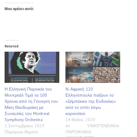
Μου αρέσει αυτό:
Related
Η Ελληνική Παροικία του
Ν. Αφρική: 120
Μοντρεάλ Τιμά τα 100
Ελληνόπουλα παίζουν το
Χρόνια από τη Γέννηση του
«ζεϊμπέκικο της Ευδοκίας»
Μίκη Θεοδωράκη με
από το σπίτι λόγω
Συναυλίες του Montreal
κορονοϊού
Symphony Orchestra
14 Μαΐου, 2020
1 Σεπτεμβρίου, 2025
σε "ΟΜΟΓΕΝΕΙΑΚΑ-
Παρόμοια θέματα
ΠΑΡΟΙΚΙΑΚΑ-