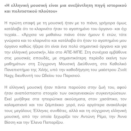
«Η ελληνική μουσική είναι μια ανεξάντλητη πηγή ιστορικού
και πολιτιστικού πλούτου»
Η πρώτη επαφή με τη μουσική ήταν με το πιάνο, γρήγορα όμως
κατάλαβε ότι το κλαρινέτο ήταν το αγαπημένο του όργανο- και όχι
τυχαία… «Άρχισα να μαθαίνω πιάνο όταν ήμουν 6 ετών, τότε
γνώρισα και το κλαρινέτο και κατάλαβα ότι ήταν το αγαπημένο μου
όργανο καθώς ήξερα ότι είναι ένα πολύ σημαντικό όργανο και για
την ελληνική μουσική», λέει στο ΑΠΕ-ΜΠΕ. Στη συνέχεια εμβάθυνε
στις μουσικές σπουδές, με σημαντικότερη περίοδο εκείνη των
μαθημάτων στη Σύγχρονη Μουσική Διεύθυνση, στο Καθολικό
Πανεπιστήμιο της Χιλής, υπό την καθοδήγηση του μαέστρου Zsolt
Nagy, διευθυντή του Ωδείου του Παρισιού.
Η ελληνική μουσική ήταν πάντα παρούσα στην ζωή του, αφού
ήταν αναπόσπαστο στοιχείο των οικογενειακών συγκεντρώσεων.
Εκεί μυήθηκε στα ηπειρώτικα ακούσματα, στον χασάπικο, τον
καλαματιανό και τον ζεϊμπέκικο χορό, ενώ αργότερα ανακάλυψε
τους μεγάλους Έλληνες συνθέτες, αλλά και τη σύγχρονη ελληνική
μουσική, από την οποία ξεχωρίζει τον Αντώνη Ρέμο, την Άννα
Βίσση και την Έλενα Παπαρίζου.