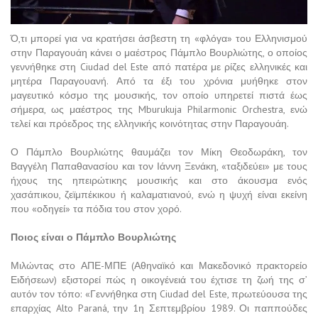
Ό,τι μπορεί για να κρατήσει άσβεστη τη «φλόγα» του Ελληνισμού
στην Παραγουάη κάνει ο μαέστρος Πάμπλο Βουρλιώτης, ο οποίος
γεννήθηκε στη Ciudad del Este από πατέρα με ρίζες ελληνικές και
μητέρα Παραγουανή. Από τα έξι του χρόνια μυήθηκε στον
μαγευτικό κόσμο της μουσικής, τον οποίο υπηρετεί πιστά έως
σήμερα, ως μαέστρος της Mburukuja Philarmonic Orchestra, ενώ
τελεί και πρόεδρος της ελληνικής κοινότητας στην Παραγουάη.
Ο Πάμπλο Βουρλιώτης θαυμάζει τον Μίκη Θεοδωράκη, τον
Βαγγέλη Παπαθανασίου και τον Ιάννη Ξενάκη, «ταξιδεύει» με τους
ήχους της ηπειρώτικης μουσικής και στο άκουσμα ενός
χασάπικου, ζεϊμπέκικου ή καλαματιανού, ενώ η ψυχή είναι εκείνη
που «οδηγεί» τα πόδια του στον χορό.
Ποιος είναι ο Πάμπλο Βουρλιώτης
Μιλώντας στο ΑΠΕ-ΜΠΕ (Αθηναϊκό και Μακεδονικό πρακτορείο
Ειδήσεων) εξιστορεί πώς η οικογένειά του έχτισε τη ζωή της σ’
αυτόν τον τόπο: «Γεννήθηκα στη Ciudad del Este, πρωτεύουσα της
επαρχίας Alto Paraná, την 1η Σεπτεμβρίου 1989. Οι παππούδες