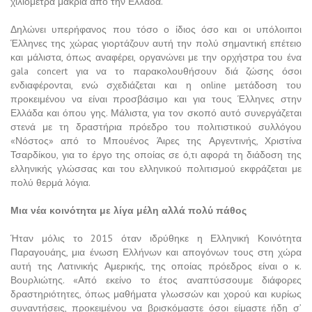
χιλιόμετρα μακριά από την Ελλάδα.
Δηλώνει υπερήφανος που τόσο ο ίδιος όσο και οι υπόλοιποι
Έλληνες της χώρας γιορτάζουν αυτή την πολύ σημαντική επέτειο
και μάλιστα, όπως αναφέρει, οργανώνει με την ορχήστρα του ένα
gala concert για να το παρακολουθήσουν διά ζώσης όσοι
ενδιαφέρονται, ενώ σχεδιάζεται και η online μετάδοση του
προκειμένου να είναι προσβάσιμο και για τους Έλληνες στην
Ελλάδα και όπου γης. Μάλιστα, για τον σκοπό αυτό συνεργάζεται
στενά με τη δραστήρια πρόεδρο του πολιτιστικού συλλόγου
«Νόστος» από το Μπουένος Άιρες της Αργεντινής, Χριστίνα
Τσαρδίκου, για το έργο της οποίας σε ό,τι αφορά τη διάδοση της
ελληνικής γλώσσας και του ελληνικού πολιτισμού εκφράζεται με
πολύ θερμά λόγια.
Μια νέα κοινότητα με λίγα μέλη αλλά πολύ πάθος
Ήταν μόλις το 2015 όταν ιδρύθηκε η Ελληνική Κοινότητα
Παραγουάης, μια ένωση Ελλήνων και απογόνων τους στη χώρα
αυτή της Λατινικής Αμερικής, της οποίας πρόεδρος είναι ο κ.
Βουρλιώτης. «Από εκείνο το έτος αναπτύσσουμε διάφορες
δραστηριότητες, όπως μαθήματα γλωσσών και χορού και κυρίως
συναντήσεις, προκειμένου να βρισκόμαστε όσοι είμαστε ήδη σ’