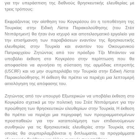
για την υπεράσπιση της διεθνούς θρησκευτικής ελευθερίας με
τρεις τρόπους:
Εκφράζοντας την αίσθηση του Κογκρέσου ότι η τοποθέτηση της
Τουρκίας στην Ειδική Λίστα Παρακολούθησης (του Στέιτ
Ντιπάρτμεντ) θα ήταν ένα ισχυρό και αποτελεσματικό εργαλείο για
την επισήμανση των παραβιάσεων εναντίον της θρησκευτικής
ελευθερίας στην Τουρκία και εναντίον του Οικουμενικού
Πατριαρχείου Ζητώντας από τον πρόεδρο Τζο Μπάιντεν να
υποβάλει έκθεση στο Κογκρέσο στην περίπτωση που θα
αποφασίσει να αγνοήσει τη σύσταση της αρμόδιας επιτροπής
(USCIRF) και να μην συμπεριλάβει την Τουρκία στην Ειδική Λίστα
Παρακολούθησης. Η έκθεση θα πρέπει να περιέχει μια λεπτομερή
αιτιολόγηση της απόφασης του.
Ζητώντας από τον υπουργό Εξωτερικών να υποβάλει έκθεση στο
Κογκρέσο σχετικά με την πολιτική του Στέιτ Ντιπάρτμεντ για την
προώθηση των θρησκευτικών ελευθερίων στην Τουρκία, Η έκθεση
θα πρέπει να περιέχει μια περιγραφή των προγραμματισμένων
προσπαθειών για την καταπολέμηση των επιδεινούμενων
συνθηκών για τις θρησκευτικές ελευθερίες στην Τουρκία, στις
οποίες θα συμπεριλαμβάνεται η διπλωματία, τα προγράμματα