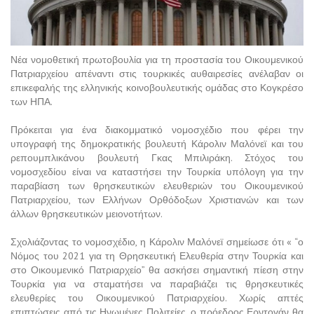
Νέα νομοθετική πρωτοβουλία για τη προστασία του Οικουμενικού
Πατριαρχείου απέναντι στις τουρκικές αυθαιρεσίες ανέλαβαν οι
επικεφαλής της ελληνικής κοινοβουλευτικής ομάδας στο Κογκρέσο
των ΗΠΑ.
Πρόκειται για ένα διακομματικό νομοσχέδιο που φέρει την
υπογραφή της δημοκρατικής βουλευτή Κάρολιν Μαλόνεϊ και του
ρεπουμπλικάνου βουλευτή Γκας Μπιλιράκη. Στόχος του
νομοσχεδίου είναι να καταστήσει την Τουρκία υπόλογη για την
παραβίαση των θρησκευτικών ελευθεριών του Οικουμενικού
Πατριαρχείου, των Ελλήνων Ορθόδοξων Χριστιανών και των
άλλων θρησκευτικών μειονοτήτων.
Σχολιάζοντας το νομοσχέδιο, η Κάρολιν Μαλόνεϊ σημείωσε ότι « “ο
Νόμος του 2021 για τη Θρησκευτική Ελευθερία στην Τουρκία και
στο Οικουμενικό Πατριαρχείο” θα ασκήσει σημαντική πίεση στην
Τουρκία για να σταματήσει να παραβιάζει τις θρησκευτικές
ελευθερίες του Οικουμενικού Πατριαρχείου. Χωρίς απτές
επιπτώσεις από τις Ηνωμένες Πολιτείες, ο πρόεδρος Ερντογάν θα