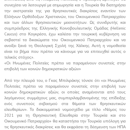
συνεχίσει να λειτουργεί με ατιμωρησία και η Τουρκία θα διατηρήσει
την εκστρατεία της για θρησκευτικές διακρίσεις εναντίον των
Ελλήνων Ορθόδοξων Χριστιανών, του Οικουμενικού Πατριαρχείου
και των άλλων θρησκευτικών μειονοτήτων. Ως συνιδρυτής και
συμπρόεδρος της Ελληνικής Κοινοβουλευτικής Ομάδας (Hellenic
Caucus) στο Κογκρέσο, έχω καλέσει την τουρκική κυβέρνηση να
σεβαστεί τα δικαιώματα του Οικουμενικού Πατριαρχείου και να
ανοίξει ξανά τη Θεολογική Σχολή της Χάλκης. Αυτή η νομοθεσία
είναι το βήμα που πρέπει να κάνουμε για να επιτευχθεί αυτός ο
τελικός στόχος».
«Οι Ηνωμένες Πολιτείες πρέπει να παραμείνουν συνεπείς στην
επιβολή των κοινών δημοκρατικών αξιών»
Από την πλευρά του, ο Γκας Μπιλιράκης τόνισε ότι «οι Ηνωμένες
Πολιτείες πρέπει να παραμείνουν συνεπείς στην επιβολή των
κοινών δημοκρατικών αξιών, οι οποίες αναμένονται από τους
λεγόμενους συμμάχους μας, συμπεριλαμβανομένης της επίδειξης
ενός συνεπούς σεβασμού στα θέματα των θρησκευτικών
ελευθερίων». Το διακομματικό νομοσχέδιο με τίτλο «Νόμος του
2021 για τη Θρησκευτική Ελευθερία στην Τουρκία και στο
Οικουμενικό Πατριαρχείο» θα καταστήσει την Τουρκία υπόλογη για
τις θρησκευτικές διακρίσεις και θα εκφράσει τη δέσμευση των ΗΠΑ