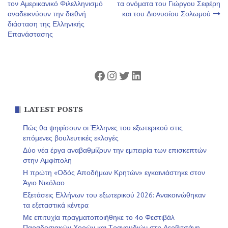
τον Αμερικανικό Φιλελληνισμό
τα ονόματα του Γιώργου Σεφέρη
αναδεικνύουν την διεθνή
και του Διονυσίου Σολωμού
άρθρων
διάσταση της Ελληνικής
Επανάστασης
Facebook
Instagram
Twitter
Linkedin
LATEST POSTS
Πώς θα ψηφίσουν οι Έλληνες του εξωτερικού στις
επόμενες βουλευτικές εκλογές
Δύο νέα έργα αναβαθμίζουν την εμπειρία των επισκεπτών
στην Αμφίπολη
Η πρώτη «Οδός Αποδήμων Κρητών» εγκαινιάστηκε στον
Άγιο Νικόλαο
Εξετάσεις Ελλήνων του εξωτερικού 2026: Ανακοινώθηκαν
τα εξεταστικά κέντρα
Με επιτυχία πραγματοποιήθηκε το 4ο Φεστιβάλ
Παραδοσιακών Χορών και Τραγουδιών στη Δερβιτσάνη