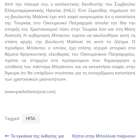
Από την πλευρά του, ο εκτελεστικός διευθυντής του Συμβούλιο
Ελληνοαμερικανικής Ηγεσίας (HALC) Έντι Ζεμενίδης σημείωσε ότι
«η βουλευτής Μαλόνεϊ έχει από καιρό αναγνωρίσει ότι η καταπίεση
της Τουρκίας στο Οικουμενικό Πατριαρχείο απειλεί την ίδια την
ύπαρξη του Χριστιανισμού τόσο στην Τουρκία όσο και στη Μέση
Ανατολή. Η κυβέρνηση Μπάιντεν πρέπει να ακολουθήσει αυτή τη
στάση αρχής της βουλευτή Μαλόνεϊ σε αυτό το ζήτημα. Ο
πρόεδρος Μπάιντεν, ο οποίος έχει επίσης ισχυρό ιστορικό στα
θέματα θρησκευτικής ελευθερίας του Οικουμενικού Πατριαρχείου,
πρέπει να στηριχτεί στο προηγούμενο που δημιούργησε η
υπόθεση του πάστορα Μπράνσον και να καταστήσει σαφές στην
Άγκυρα ότι θα υπάρξουν συνέπειες για τη συνεχιζόμενη καταπίεση
των χριστιανικών μειονοτήτων».
(www.panhellenicpost.com)
Tagged
ΗΠΑ.
Πλοήγηση
Τα εγκαίνια της έκθεσης για
Κήποι στην Μπολόνια παίρνουν