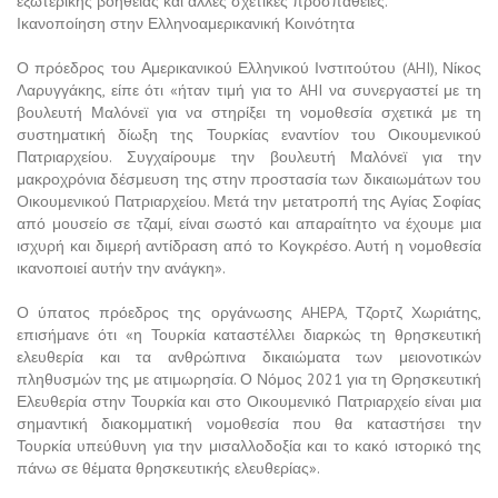
εξωτερικής βοήθειας και άλλες σχετικές προσπάθειες.
Ικανοποίηση στην Ελληνοαμερικανική Κοινότητα
Ο πρόεδρος του Αμερικανικού Ελληνικού Ινστιτούτου (AHI), Νίκος
Λαρυγγάκης, είπε ότι «ήταν τιμή για το AHI να συνεργαστεί με τη
βουλευτή Μαλόνεϊ για να στηρίξει τη νομοθεσία σχετικά με τη
συστηματική δίωξη της Τουρκίας εναντίον του Οικουμενικού
Πατριαρχείου. Συγχαίρουμε την βουλευτή Μαλόνεϊ για την
μακροχρόνια δέσμευση της στην προστασία των δικαιωμάτων του
Οικουμενικού Πατριαρχείου. Μετά την μετατροπή της Αγίας Σοφίας
από μουσείο σε τζαμί, είναι σωστό και απαραίτητο να έχουμε μια
ισχυρή και διμερή αντίδραση από το Κογκρέσο. Αυτή η νομοθεσία
ικανοποιεί αυτήν την ανάγκη».
Ο ύπατος πρόεδρος της οργάνωσης AHEPA, Τζορτζ Χωριάτης,
επισήμανε ότι «η Τουρκία καταστέλλει διαρκώς τη θρησκευτική
ελευθερία και τα ανθρώπινα δικαιώματα των μειονοτικών
πληθυσμών της με ατιμωρησία. Ο Νόμος 2021 για τη Θρησκευτική
Ελευθερία στην Τουρκία και στο Οικουμενικό Πατριαρχείο είναι μια
σημαντική διακομματική νομοθεσία που θα καταστήσει την
Τουρκία υπεύθυνη για την μισαλλοδοξία και το κακό ιστορικό της
πάνω σε θέματα θρησκευτικής ελευθερίας».