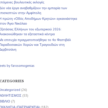
επόμενες βουλευτικές εκλογές
Δύο νέα έργα αναβαθμίζουν την εμπειρία των
επισκεπτών στην Αμφίπολη
Η πρώτη «Οδός Αποδήμων Κρητών» εγκαινιάστηκε
στον Άγιο Νικόλαο
Εξετάσεις Ελλήνων του εξωτερικού 2026:
Ανακοινώθηκαν τα εξεταστικά κέντρα
Με επιτυχία πραγματοποιήθηκε το 4ο Φεστιβάλ
Παραδοσιακών Χορών και Τραγουδιών στη
Δερβιτσάνη
eets by farosomogenias
CATEGORIES
Uncategorized
(26)
ΑΘΛΗΤΙΣΜΟΣ
(53)
ΒΙΒΛΙΟ
(7)
ΕΚΚΛΗΣΙΑ (ΠΑΤΡΙΑΡΧΕΙΑ)
(182)