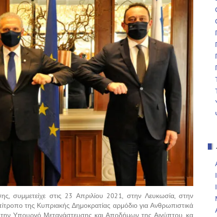
ς, συμμετείχε στις 23 Απριλίου 2021, στην Λευκωσία, στην
ίτροπο της Κυπριακής Δημοκρατίας αρμόδιο για Ανθρωπιστικά
 την Υπουργό Μετανάστευσης και Αποδήμων της Αιγύπτου, κα