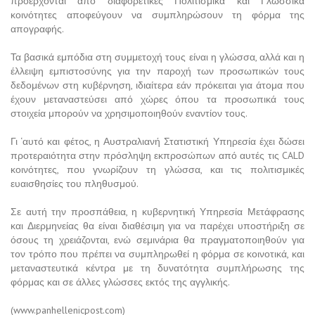
προέρχονται από διαφορετικές Πολιτισμικά και Γλωσσικά
κοινότητες αποφεύγουν να συμπληρώσουν τη φόρμα της
απογραφής.
Τα βασικά εμπόδια στη συμμετοχή τους είναι η γλώσσα, αλλά και η
έλλειψη εμπιστοσύνης για την παροχή των προσωπικών τους
δεδομένων στη κυβέρνηση, ιδιαίτερα εάν πρόκειται για άτομα που
έχουν μεταναστεύσει από χώρες όπου τα προσωπικά τους
στοιχεία μπορούν να χρησιμοποιηθούν εναντίον τους.
Γι ‘αυτό και φέτος, η Αυστραλιανή Στατιστική Υπηρεσία έχει δώσει
προτεραιότητα στην πρόσληψη εκπροσώπων από αυτές τις CALD
κοινότητες, που γνωρίζουν τη γλώσσα, και τις πολιτισμικές
ευαισθησίες του πληθυσμού.
Σε αυτή την προσπάθεια, η κυβερνητική Υπηρεσία Μετάφρασης
και Διερμηνείας θα είναι διαθέσιμη για να παρέχει υποστήριξη σε
όσους τη χρειάζονται, ενώ σεμινάρια θα πραγματοποιηθούν για
τον τρόπο που πρέπει να συμπληρωθεί η φόρμα σε κοινοτικά, και
μεταναστευτικά κέντρα με τη δυνατότητα συμπλήρωσης της
φόρμας και σε άλλες γλώσσες εκτός της αγγλικής.
(www.panhellenicpost.com)