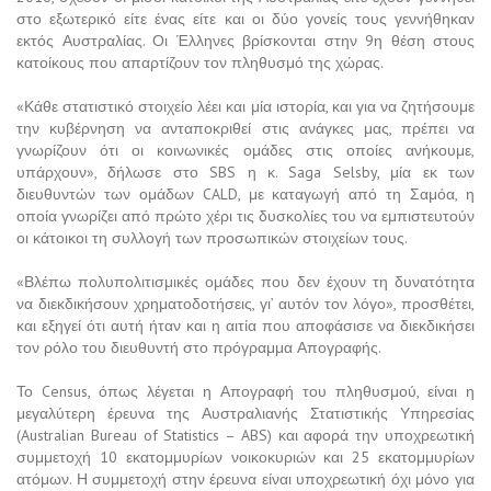
στο εξωτερικό είτε ένας είτε και οι δύο γονείς τους γεννήθηκαν
εκτός Αυστραλίας. Οι Έλληνες βρίσκονται στην 9η θέση στους
κατοίκους που απαρτίζουν τον πληθυσμό της χώρας.
«Κάθε στατιστικό στοιχείο λέει και μία ιστορία, και για να ζητήσουμε
την κυβέρνηση να ανταποκριθεί στις ανάγκες μας, πρέπει να
γνωρίζουν ότι οι κοινωνικές ομάδες στις οποίες ανήκουμε,
υπάρχουν», δήλωσε στο SBS η κ. Saga Selsby, μία εκ των
διευθυντών των ομάδων CALD, με καταγωγή από τη Σαμόα, η
οποία γνωρίζει από πρώτο χέρι τις δυσκολίες του να εμπιστευτούν
οι κάτοικοι τη συλλογή των προσωπικών στοιχείων τους.
«Βλέπω πολυπολιτισμικές ομάδες που δεν έχουν τη δυνατότητα
να διεκδικήσουν χρηματοδοτήσεις, γι’ αυτόν τον λόγο», προσθέτει,
και εξηγεί ότι αυτή ήταν και η αιτία που αποφάσισε να διεκδικήσει
τον ρόλο του διευθυντή στο πρόγραμμα Απογραφής.
Το Census, όπως λέγεται η Απογραφή του πληθυσμού, είναι η
μεγαλύτερη έρευνα της Αυστραλιανής Στατιστικής Υπηρεσίας
(Australian Bureau of Statistics – ABS) και αφορά την υποχρεωτική
συμμετοχή 10 εκατομμυρίων νοικοκυριών και 25 εκατομμυρίων
ατόμων. Η συμμετοχή στην έρευνα είναι υποχρεωτική όχι μόνο για