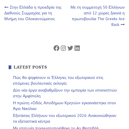
Πλοήγηση
Στην Ελλάδα η προεδρία της
Με τη συμμετοχή 50 Ελλήνων
Διεθνούς Συμμαχίας για τη
από 12 χώρες ξεκινά η
Μνήμη του Ολοκαυτώματος
πρωτοβουλία The Greeks Are
άρθρων
Back
Facebook
Instagram
Twitter
Linkedin
LATEST POSTS
Πώς θα ψηφίσουν οι Έλληνες του εξωτερικού στις
επόμενες βουλευτικές εκλογές
Δύο νέα έργα αναβαθμίζουν την εμπειρία των επισκεπτών
στην Αμφίπολη
Η πρώτη «Οδός Αποδήμων Κρητών» εγκαινιάστηκε στον
Άγιο Νικόλαο
Εξετάσεις Ελλήνων του εξωτερικού 2026: Ανακοινώθηκαν
τα εξεταστικά κέντρα
Με επιτυχία πραγματοποιήθηκε το 4ο Φεστιβάλ