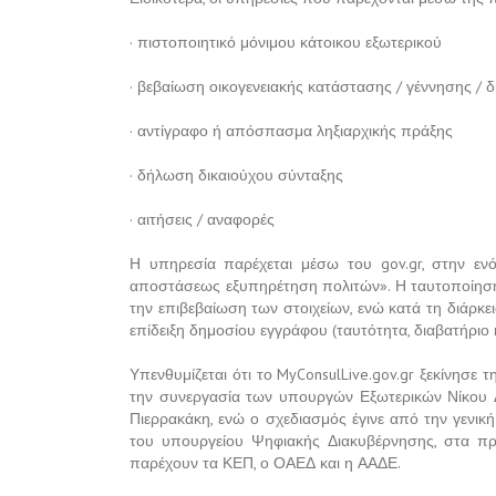
· πιστοποιητικό μόνιμου κάτοικου εξωτερικού
· βεβαίωση οικογενειακής κατάστασης / γέννησης / 
· αντίγραφο ή απόσπασμα ληξιαρχικής πράξης
· δήλωση δικαιούχου σύνταξης
· αιτήσεις / αναφορές
Η υπηρεσία παρέχεται μέσω του gov.gr, στην ενό
αποστάσεως εξυπηρέτηση πολιτών». Η ταυτοποίηση τ
την επιβεβαίωση των στοιχείων, ενώ κατά τη διάρκ
επίδειξη δημοσίου εγγράφου (ταυτότητα, διαβατήριο κ
Υπενθυμίζεται ότι το MyConsulLive.gov.gr ξεκίνησε 
την συνεργασία των υπουργών Εξωτερικών Νίκου Δ
Πιερρακάκη, ενώ ο σχεδιασμός έγινε από την γενι
του υπουργείου Ψηφιακής Διακυβέρνησης, στα π
παρέχουν τα ΚΕΠ, ο ΟΑΕΔ και η ΑΑΔΕ.