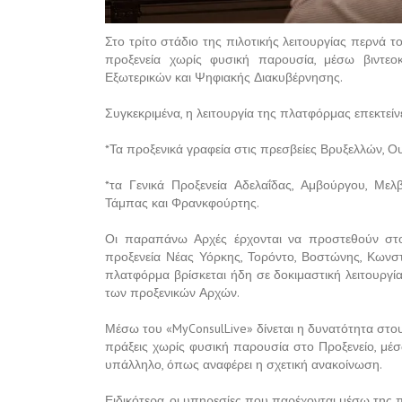
Στο τρίτο στάδιο της πιλοτικής λειτουργίας περνά 
προξενεία χωρίς φυσική παρουσία, μέσω βιντεο
Εξωτερικών και Ψηφιακής Διακυβέρνησης.
Συγκεκριμένα, η λειτουργία της πλατφόρμας επεκτείν
*Τα προξενικά γραφεία στις πρεσβείες Βρυξελλών, Ου
*τα Γενικά Προξενεία Αδελαΐδας, Αμβούργου, Μελ
Τάμπας και Φρανκφούρτης.
Οι παραπάνω Αρχές έρχονται να προστεθούν στο 
προξενεία Νέας Υόρκης, Τορόντο, Βοστώνης, Κωνστ
πλατφόρμα βρίσκεται ήδη σε δοκιμαστική λειτουργία
των προξενικών Αρχών.
Μέσω του «MyConsulLive» δίνεται η δυνατότητα στου
πράξεις χωρίς φυσική παρουσία στο Προξενείο, μέ
υπάλληλο, όπως αναφέρει η σχετική ανακοίνωση.
Ειδικότερα, οι υπηρεσίες που παρέχονται μέσω της π