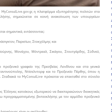
το MyConsulLive.gov.gr, η πλατφόρμα εξυπηρέτησης πολιτών στα
κλήσης, σημειώνεται σε κοινή ανακοίνωση των υπουργείων
εται σημαντικά, εντάσσοντας:
άσιγκτον, Παρισίων, Στοκχόλμης και
βούρνης, Μονάχου, Μόντρεαλ, Σικάγου, Στουτγάρδης, Σύδνεϋ,
προξενικό γραφείο της Πρεσβείας Λονδίνου και στα γενικά
αντινούπολης, Ντίσελντορφ και το Προξενείο Πέρθης, όπου η
. Σταδιακά το MyConsulLive πρόκειται να επεκταθεί στο σύνολο
ς Έλληνες κατοίκους εξωτερικού να διεκπεραιώνουν διοικητικές
σω προγραμματισμένης βιντεοκλήσης με τον αρμόδιο προξενικό
λατφόρμας είναι οι ακόλουθες: