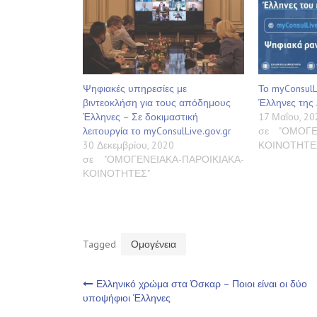
Ψηφιακές υπηρεσίες με
Το myConsulL
βιντεοκλήση για τους απόδημους
Έλληνες της
Έλληνες – Σε δοκιμαστική
17 Μαΐου, 20
λειτουργία το myConsulLive.gov.gr
σε "ΟΜΟΓΕ
30 Δεκεμβρίου, 2020
ΚΟΙΝΟΤΗΤΕ
σε "ΟΜΟΓΕΝΕΙΑΚΑ-ΠΑΡΟΙΚΙΑΚΑ-
ΚΟΙΝΟΤΗΤΕΣ"
Tagged
Ομογένεια
Πλοήγηση
Ελληνικό χρώμα στα Όσκαρ – Ποιοι είναι οι δύο
υποψήφιοι Έλληνες