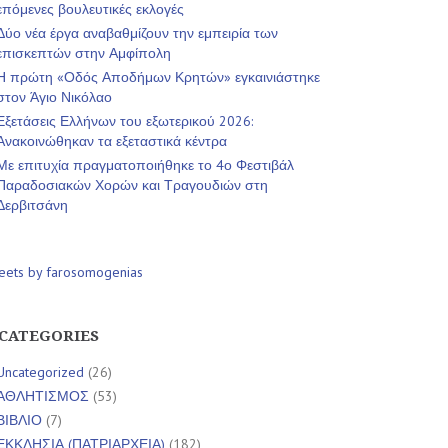
επόμενες βουλευτικές εκλογές
Δύο νέα έργα αναβαθμίζουν την εμπειρία των
επισκεπτών στην Αμφίπολη
Η πρώτη «Οδός Αποδήμων Κρητών» εγκαινιάστηκε
στον Άγιο Νικόλαο
Εξετάσεις Ελλήνων του εξωτερικού 2026:
Ανακοινώθηκαν τα εξεταστικά κέντρα
Με επιτυχία πραγματοποιήθηκε το 4ο Φεστιβάλ
Παραδοσιακών Χορών και Τραγουδιών στη
Δερβιτσάνη
eets by farosomogenias
CATEGORIES
Uncategorized
(26)
ΑΘΛΗΤΙΣΜΟΣ
(53)
ΒΙΒΛΙΟ
(7)
ΕΚΚΛΗΣΙΑ (ΠΑΤΡΙΑΡΧΕΙΑ)
(182)