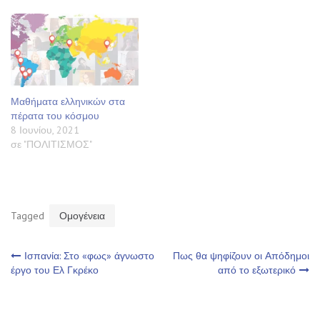
Μαθήματα ελληνικών στα
πέρατα του κόσμου
8 Ιουνίου, 2021
σε "ΠΟΛΙΤΙΣΜΟΣ"
Tagged
Ομογένεια
Πλοήγηση
Ισπανία: Στο «φως» άγνωστο
Πως θα ψηφίζουν οι Απόδημοι
έργο του Ελ Γκρέκο
από το εξωτερικό
άρθρων