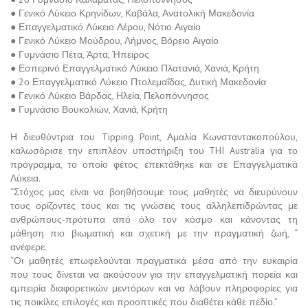
● Γενικό Λύκειο Κρηνίδων, Καβάλα, Ανατολική Μακεδονία
● Επαγγελματικό Λύκειο Λέρου, Νότιο Αιγαίο
● Γενικό Λύκειο Μούδρου, Λήμνος, Βόρειο Αιγαίο
● Γυμνάσιο Πέτα, Άρτα, Ήπειρος
● Εσπερινό Επαγγελματικό Λύκειο Πλατανιά, Χανιά, Κρήτη
● 2ο Επαγγελματικό Λύκειο Πτολεμαΐδας, Δυτική Μακεδονία
● Γενικό Λύκειο Βάρδας, Ηλεία, Πελοπόννησος
● Γυμνάσιο Βουκολιών, Χανιά, Κρήτη
Η διευθύντρια του Tipping Point, Αμαλία Κωνσταντακοπούλου,
καλωσόρισε την επιπλέον υποστήριξη του THI Australia για το
πρόγραμμα, το οποίο φέτος επεκτάθηκε και σε Επαγγελματικά
Λύκεια.
“Στόχος μας είναι να βοηθήσουμε τους μαθητές να διευρύνουν
τους ορίζοντες τους και τις γνώσεις τους αλληλεπιδρώντας με
ανθρώπους-πρότυπα από όλο τον κόσμο και κάνοντας τη
μάθηση πιο βιωματική και σχετική με την πραγματική ζωή, “
ανέφερε.
“Οι μαθητές επωφελούνται πραγματικά μέσα από την ευκαιρία
που τους δίνεται να ακούσουν για την επαγγελματική πορεία και
εμπειρία διαφορετικών μεντόρων και να λάβουν πληροφορίες για
τις ποικίλες επιλογές και προοπτικές που διαθέτει κάθε πεδίο.”