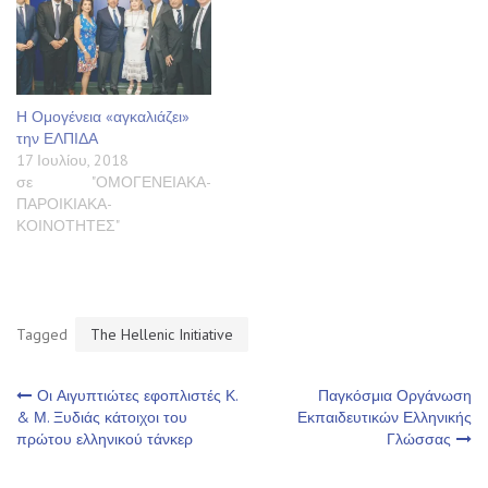
Η Ομογένεια «αγκαλιάζει»
την ΕΛΠΙΔΑ
17 Ιουλίου, 2018
σε "ΟΜΟΓΕΝΕΙΑΚΑ-
ΠΑΡΟΙΚΙΑΚΑ-
ΚΟΙΝΟΤΗΤΕΣ"
Tagged
The Hellenic Initiative
Πλοήγηση
Οι Αιγυπτιώτες εφοπλιστές Κ.
Παγκόσμια Οργάνωση
& Μ. Ξυδιάς κάτοιχοι του
Εκπαιδευτικών Ελληνικής
πρώτου ελληνικού τάνκερ
Γλώσσας
άρθρων