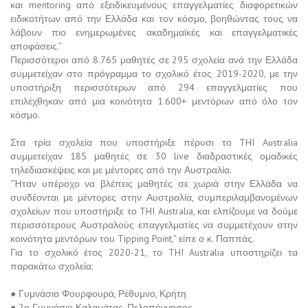
και mentoring από εξειδικευμένους επαγγελματίες διαφορετικών
ειδικοτήτων από την Ελλάδα και τον κόσμο, βοηθώντας τους να
λάβουν πιο ενημερωμένες ακαδημαϊκές και επαγγελματικές
αποφάσεις.”
Περισσότεροι από 8.765 μαθητές σε 295 σχολεία ανά την Ελλάδα
συμμετείχαν στο πρόγραμμα το σχολικό έτος 2019-2020, με την
υποστήριξη περισσότερων από 294 επαγγελματίες που
επιλέχθηκαν από μια κοινότητα 1.600+ μεντόρων από όλο τον
κόσμο.
Στα τρία σχολεία που υποστήριξε πέρυσι το THI Australia
συμμετείχαν 185 μαθητές σε 30 live διαδραστικές ομαδικές
τηλεδιασκέψεις και με μέντορες από την Αυστραλία.
“Ήταν υπέροχο να βλέπεις μαθητές σε χωριά στην Ελλάδα να
συνδέονται με μέντορες στην Αυστραλία, συμπεριλαμβανομένων
σχολείων που υποστήριξε το THI Australia, και ελπίζουμε να δούμε
περισσότερους Αυστραλούς επαγγελματίες να συμμετέχουν στην
κοινότητα μεντόρων του Tipping Point,” είπε ο κ. Παππάς.
Για το σχολικό έτος 2020-21, το THI Australia υποστηρίζει τα
παρακάτω σχολεία:
● Γυμνάσιο Φουρφουρά, Ρέθυμνο, Κρήτη
● 2ο Γυμνάσιο Καλαμάτας, Πελοπόννησος