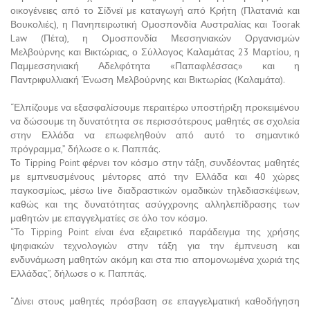
οικογένειες από το Σίδνεϊ με καταγωγή από Κρήτη (Πλατανιά και
Βουκολιές), η Πανηπειρωτική Ομοσπονδία Αυστραλίας και Toorak
Law (Πέτα), η Ομοσπονδία Μεσσηνιακών Οργανισμών
Μελβούρνης και Βικτώριας, ο Σύλλογος Καλαμάτας 23 Μαρτίου, η
Παμμεσσηνιακή Αδελφότητα «Παπαφλέσσας» και η
Παντριφυλλιακή Ένωση Μελβούρνης και Βικτωρίας (Καλαμάτα).
“Ελπίζουμε να εξασφαλίσουμε περαιτέρω υποστήριξη προκειμένου
να δώσουμε τη δυνατότητα σε περισσότερους μαθητές σε σχολεία
στην Ελλάδα να επωφεληθούν από αυτό το σημαντικό
πρόγραμμα,” δήλωσε ο κ. Παππάς.
Το Tipping Point φέρνει τον κόσμο στην τάξη, συνδέοντας μαθητές
με εμπνευσμένους μέντορες από την Ελλάδα και 40 χώρες
παγκοσμίως, μέσω live διαδραστικών ομαδικών τηλεδιασκέψεων,
καθώς και της δυνατότητας ασύγχρονης αλληλεπίδρασης των
μαθητών με επαγγελματίες σε όλο τον κόσμο.
“Το Tipping Point είναι ένα εξαιρετικό παράδειγμα της χρήσης
ψηφιακών τεχνολογιών στην τάξη για την έμπνευση και
ενδυνάμωση μαθητών ακόμη και στα πιο απομονωμένα χωριά της
Ελλάδας”, δήλωσε ο κ. Παππάς.
“Δίνει στους μαθητές πρόσβαση σε επαγγελματική καθοδήγηση