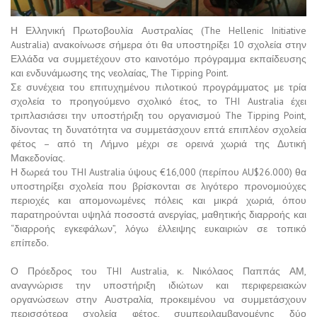
Η Ελληνική Πρωτοβουλία Αυστραλίας (The Hellenic Initiative
Australia) ανακοίνωσε σήμερα ότι θα υποστηρίξει 10 σχολεία στην
Ελλάδα να συμμετέχουν στο καινοτόμο πρόγραμμα εκπαίδευσης
και ενδυνάμωσης της νεολαίας, Τhe Tipping Point.
Σε συνέχεια του επιτυχημένου πιλοτικού προγράμματος με τρία
σχολεία το προηγούμενο σχολικό έτος, το THI Australia έχει
τριπλασιάσει την υποστήριξη του οργανισμού The Tipping Point,
δίνοντας τη δυνατότητα να συμμετάσχουν επτά επιπλέον σχολεία
φέτος – από τη Λήμνο μέχρι σε ορεινά χωριά της Δυτική
Μακεδονίας.
Η δωρεά του THI Australia ύψους €16,000 (περίπου AU$26.000) θα
υποστηρίξει σχολεία που βρίσκονται σε λιγότερο προνομιούχες
περιοχές και απομονωμένες πόλεις και μικρά χωριά, όπου
παρατηρούνται υψηλά ποσοστά ανεργίας, μαθητικής διαρροής και
“διαρροής εγκεφάλων”, λόγω έλλειψης ευκαιριών σε τοπικό
επίπεδο.
Ο Πρόεδρος του THI Australia, κ. Νικόλαος Παππάς ΑΜ,
αναγνώρισε την υποστήριξη ιδιώτων και περιφερειακών
οργανώσεων στην Αυστραλία, προκειμένου να συμμετάσχουν
περισσότερα σχολεία φέτος, συμπεριλαμβανομένης δύο