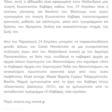
Τέλος, αυτή η εβδομάδα είναι αφιερωμένη στον Αλεξανδρινό μας
ποιητή, Κωνσταντίνο Καβάφη, καθώς στις 29 Απριλίου είναι η
επέτειος γέννησης και θανάτου του. Βλέπουμε πώς έχουν
προσεγγίσει τον ποιητή Κωνσταντίνο Καβάφη πανεπιστημιακοί
ερευνητές, μαθητές και καλλιτέχνες, μέσα από προγράμματα και
δράσεις του Ιδρύματος Ωνάση και ανακαλύπτουμε στιγμές της
ζωής του.
Από την Παρασκευή 24 Απριλίου μπορείτε να παρακολουθήσετε
μεταξύ άλλων, τον Daniel Mendelsohn σε μια συναρπαστική
συζήτηση γύρω από τον Αλεξανδρινό ποιητή με τον Δημήτρη
Παπανικολάου, να δείτε πώς συνδέεται το καβαφικό αρχείο με
αρχεία άλλων λογοτεχνών του Μεσοπολέμου στο σεμινάριο «Από
το Καβαφικό Αρχείο στο Λογοτεχνικό Πεδίο του Μεσοπολέμου», να
ανακαλύψετε πρωτότυπα εικαστικά έργα από τους Joana
Hadjithomas, Khalil Joreige, Μαρία Βαρελά, Γιώργο Ταξιαρχόπουλο,
Βασίλη Ψαρρά, εμπνευσμένα από το έργο του Καβάφη στους
«Εικαστικούς Διαλόγους 2013», και να εμπνευστείτε από το
εκπαιδευτικό πρόγραμμα «Ο Καβάφης πάει σχολείο».
Πηγή: onassis.org, newsit.gr