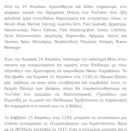
Από τις 24 Απριλίου προστίθενται και άλλες παραγωγές στο
ψηφιακό κανάλι του Ιδρύματος Ωνάση στο YouTube, που ήδη
φιλοξενεί έργα σπουδαίων δημιουργών και στοχαστών, όπως οι
Akram Khan, Werner Herzog, Guerilla Girls, Paul Giamatti, Δημήτρης
Νανόπουλος, Maira Kalman, Paul Holdengräber, Simon Critchley,
Λένα Κιτσοπούλου, Δημήτρης Καραντζάς, Αργυρώ Χιώτη και
Vasistas, Άρης Μπινιάρης, RootlessRoot, Πατρίσια Απέργη, Blaine
Reininger.
Έως την Κυριακή 26 Απριλίου, πιάνουμε την καλύτερη θέση στον
καναπέ και ονειρευόμαστε ότι είμαστε στην Επίδαυρο με τους
«Όρνιθες» του Αριστοφάνη σε σκηνοθεσία Νίκου Καραθάνου. Το
ίδιο βράδυ, την Κυριακή 26 Απριλίου στις 21:00, το Ίδρυμα Ωνάση
μάς ταξιδεύει σε έναν άλλο υποβλητικό και συμβολικό τόπο, το
Αρχαίο Θέατρο των Δελφών, όπου θα παρακολουθήσουμε σε
YouTube live πρεμιέρα τις διαπολιτισμικές «Τρωάδες» του
Ευριπίδη, με τη ματιά του Θεόδωρου Τερζόπουλου (η παράσταση
θα παραμείνει στο κανάλι έως τις 6 Μαΐου).
Το Σάββατο 25 Απριλίου, στις 21:00, μπορείτε να απολαύσετε μια
σπάνια συνεργασία: τη «Συγκατοίκηση» του Κωνσταντίνου Βήτα
με το ARTéfacts ensemble το 2013, όταν η σύγχρονη μουσική και η