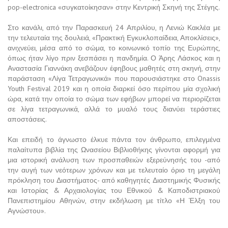
pop-electronica «συγκατοίκησαν» στην Κεντρική Σκηνή της Στέγης.
Στο κανάλι, από την Παρασκευή 24 Απριλίου, η Λενιώ Κακλέα με
την τελευταία της δουλειά, «Πρακτική Εγκυκλοπαίδεια, Αποκλίσεις»,
ανιχνεύει, μέσα από το σώμα, το κοινωνικό τοπίο της Ευρώπης,
όπως ήταν λίγο πριν ξεσπάσει η πανδημία. Ο Άρης Λάσκος και η
Αναστασία Γιαννάκη ανεβάζουν έφηβους μαθητές στη σκηνή, στην
παράσταση «Λίγα Τετραγωνικά» που παρουσιάστηκε στο Onassis
Youth Festival 2019 και η οποία διαρκεί όσο περίπου μία σχολική
ώρα, κατά την οποία το σώμα των εφήβων μπορεί να περιορίζεται
σε λίγα τετραγωνικά, αλλά το μυαλό τους διανύει τεράστιες
αποστάσεις.
Και επειδή το άγνωστο έλκυε πάντα τον άνθρωπο, επιλεγμένα
παλαίτυπα βιβλία της Ωνασείου Βιβλιοθήκης γίνονται αφορμή για
μια ιστορική ανάλυση των προσπαθειών εξερεύνησής του -από
την αυγή των νεότερων χρόνων και με τελευταίο όριο τη μεγάλη
πρόκληση του Διαστήματος- από καθηγητές Διαστημικής Φυσικής
και Ιστορίας & Αρχαιολογίας του Εθνικού & Καποδιστριακού
Πανεπιστημίου Αθηνών, στην εκδήλωση με τίτλο «Η Έλξη του
Αγνώστου».