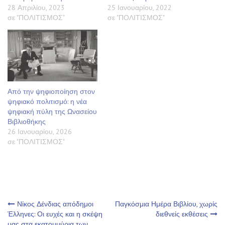
28 Απριλίου, 2023
25 Ιανουαρίου, 2022
σε "ΠΟΛΙΤΙΣΜΟΣ"
σε "ΠΟΛΙΤΙΣΜΟΣ"
Από την ψηφιοποίηση στον
ψηφιακό πολιτισμό: η νέα
ψηφιακή πύλη της Ωνασείου
Βιβλιοθήκης
26 Ιανουαρίου, 2026
σε "ΠΟΛΙΤΙΣΜΟΣ"
Πλοήγηση
Νίκος Δένδιας απόδημοι
Παγκόσμια Ημέρα Βιβλίου, χωρίς
Έλληνες: Οι ευχές και η σκέψη
διεθνείς εκθέσεις
μας στα εκατομμύρια των