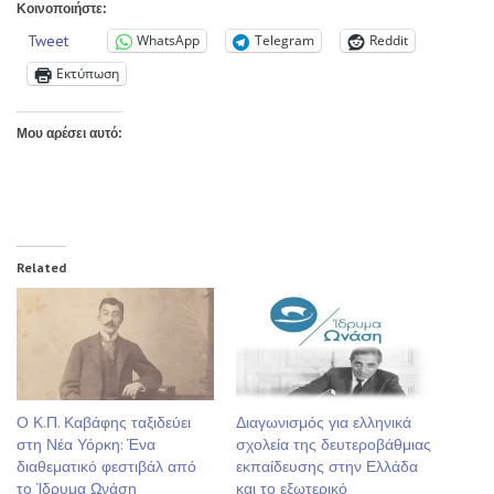
Κοινοποιήστε:
Tweet
WhatsApp
Telegram
Reddit
Εκτύπωση
Μου αρέσει αυτό:
Related
Ο Κ.Π. Καβάφης ταξιδεύει
Διαγωνισμός για ελληνικά
στη Νέα Υόρκη: Ένα
σχολεία της δευτεροβάθμιας
διαθεματικό φεστιβάλ από
εκπαίδευσης στην Ελλάδα
το Ίδρυμα Ωνάση
και το εξωτερικό