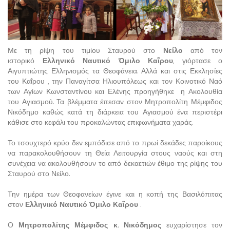
Με τη ρίψη του τιμίου Σταυρού στο
Νείλο
από τον
ιστορικό
Ελληνικό Ναυτικό Όμιλο Καΐρου
, γιόρτασε ο
Αιγυπτιώτης Ελληνισμός τα Θεοφάνεια. Αλλά και στις Εκκλησίες
του Καΐρου , την Παναγίτσα Ηλιουπόλεως και τον Κοινοτικό Ναό
των Αγίων Κωνσταντίνου και Ελένης προηγήθηκε η Ακολουθία
του Αγιασμού. Τα βλέμματα έπεσαν στον Μητροπολίτη Μέμφιδος
Νικόδημο καθώς κατά τη διάρκεια του Αγιασμού ένα περιστέρι
κάθισε στο κεφάλι του προκαλώντας επιφωνήματα χαράς.
Το τσουχτερό κρύο δεν εμπόδισε από το πρωί δεκάδες παροίκους
να παρακολουθήσουν τη Θεία Λειτουργία στους ναούς και στη
συνέχεια να ακολουθήσουν το από δεκαετιών έθιμο της ρίψης του
Σταυρού στο Νείλο.
Την ημέρα των Θεοφανείων έγινε και η κοπή της Βασιλόπιτας
στον
Ελληνικό Ναυτικό Όμιλο Καΐρου
.
Ο
Μητροπολίτης Μέμφιδος κ. Νικόδημος
ευχαρίστησε τον