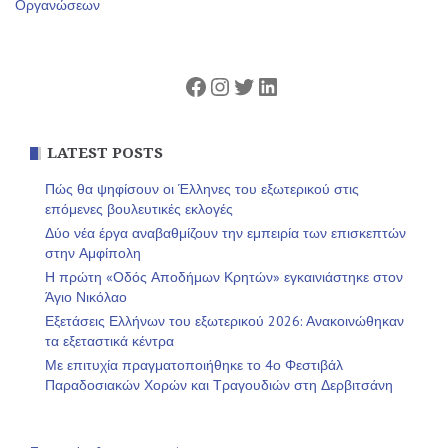
άρθρων
Οργανώσεων
Facebook
Instagram
Twitter
Linkedin
LATEST POSTS
Πώς θα ψηφίσουν οι Έλληνες του εξωτερικού στις
επόμενες βουλευτικές εκλογές
Δύο νέα έργα αναβαθμίζουν την εμπειρία των επισκεπτών
στην Αμφίπολη
Η πρώτη «Οδός Αποδήμων Κρητών» εγκαινιάστηκε στον
Άγιο Νικόλαο
Εξετάσεις Ελλήνων του εξωτερικού 2026: Ανακοινώθηκαν
τα εξεταστικά κέντρα
Με επιτυχία πραγματοποιήθηκε το 4ο Φεστιβάλ
Παραδοσιακών Χορών και Τραγουδιών στη Δερβιτσάνη