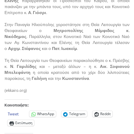
Ελένης
παραβρέθηκαν οι Πρόσκοποι του Καΐρου, οι οποίοι
παιάνιζαν με την μπάντα τους, υπό τον αρχηγό τους και Κοινοτικό
Επίτροπο κ.
Α. Γιόσρι.
Στην Παναγία Ηλιούπολης χοροστάτησε στη Θεία Λειτουργία των
Θεοφανείων ο
Μητροπολίτης Μέμφιδος κ.
Νικόδημος.
Παράλληλα, στον Κοινοτικό Ναό των Κοινοτικό Ναό
των Αγ. Κωνσταντίνου και Ελένης τη Θεία Λειτουργία τέλεσαν
ο
Αρχιμ. Στέφανος
και ο
Πατ. Ιωακείμ
.
Τη Θεία Λειτουργία των Θεοφανείων παρακολούθησε ο κ. Πρέσβης
κ.
Ν. Γαριλίδης
και – μεταξύ άλλων – η κ.
Αικ. Σοφιανού
Μπελεφάντη
η οποία κρατούσε από το χέρι δύο λιλιπούτειες
παροίκους, τη
Γαλήνη
και την
Κωνσταντίνα
.
(ekkairo.org)
Κοινοποιήστε:
Tweet
WhatsApp
Telegram
Reddit
Εκτύπωση