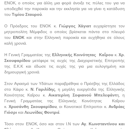
ΕΝΟΚ, ο οποίος για άλλη μια φορά άνοιξε τις πύλες του για να
υποδεχθεί την παροικία και την εκκλησία για να γίνει η κατάδυση
του
Τιμίου Σταυρού
.
Ο Πρόεδρος του ΕΝΟΚ κ.
Γιώργος Χάγιατ
ευχαρίστησε τον
μητροπολίτη Μέμφιδος ο οποίος βρίσκεται πάντα στο πλευρό
του
ΕΝΟΚ
και στην Ελληνική παροικία και ευχήθηκε σε όλους
καλή χρονιά.
Η Γενική Γραμματέας της
Ελληνικής Κοινότητας Καΐρου
κ.
Xρ.
Σκουφαρίδου
μετέφερε τις ευχές της Διαχειριστικής Επιτροπής
της Ε.Κ.Κ και έδωσε τις ευχές της για μια ευλογημένη και
δημιουργική χρονιά.
Στον Αγιασμό των Υδάτων παραβρέθηκε ο Πρέσβης της Ελλάδος
στο Κάιρο κ.
Ν. Γαριλίδης
, η μεγάλη ευεργέτιδα της Ελληνικής
Κοινότητας Καΐρου κ.
Αικατερίνη Σοφιανού Μπελεφάντ
η, η
Γενική Γραμματέας της Ελληνικής Κοινότητας Καΐρου
κ.
Χρυσάνθη Σκουφαρίδου
, οι Κοινοτικοί Επίτροποι κ.
Ανδρέας
Γιόσρι
και
Λεωνίδας Φοντριέ
.
Τόσο στον ΕΝΟΚ, όσο και στον Ι.Ν των
Αγ. Κωνσταντίνου και