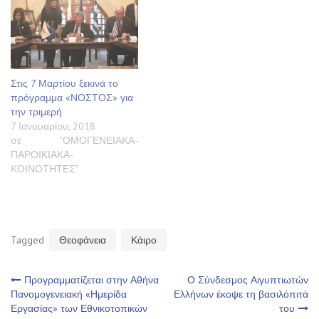
Στις 7 Μαρτίου ξεκινά το
πρόγραμμα «ΝΟΣΤΟΣ» για
την τριμερή
7 Ιανουαρίου, 2018
σε "ΟΜΟΓΕΝΕΙΑΚΑ-
ΠΑΡΟΙΚΙΑΚΑ-
ΚΟΙΝΟΤΗΤΕΣ"
Tagged
Θεοφάνεια
Κάιρο
Πλοήγηση
Προγραμματίζεται στην Αθήνα
Ο Σύνδεσμος Αιγυπτιωτών
Πανομογενειακή «Ημερίδα
Ελλήνων έκοψε τη βασιλόπιτά
Εργασίας» των Εθνικοτοπικών
του