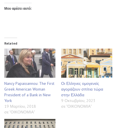
Μου αρέσει αυτό:
Related
Nancy Papaioannou: The First
Οι Ελληνες ομογενείς
Greek American Woman
αγοράζουν σπίτια τώρα
President of a Bank in New
στην Ελλάδα
York
9 Οκτωβρίου, 2023
19 Μαρτίου, 2018
σε "ΟΙΚΟΝΟΜΙΑ"
σε "ΟΙΚΟΝΟΜΙΑ"