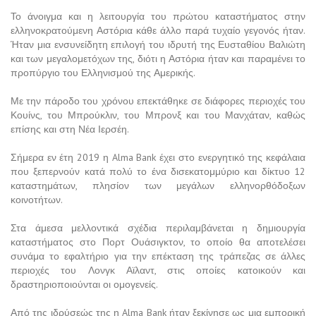
Το άνοιγμα και η λειτουργία του πρώτου καταστήματος στην
ελληνοκρατούμενη Αστόρια κάθε άλλο παρά τυχαίο γεγονός ήταν.
Ήταν μια ενσυνείδητη επιλογή του ιδρυτή της Ευσταθίου Βαλιώτη
και των μεγαλομετόχων της, διότι η Αστόρια ήταν και παραμένει το
προπύργιο του Ελληνισμού της Αμερικής.
Με την πάροδο του χρόνου επεκτάθηκε σε διάφορες περιοχές του
Κουίνς, του Μπρούκλιν, του Μπρονξ και του Μανχάταν, καθώς
επίσης και στη Νέα Ιερσέη.
Σήμερα εν έτη 2019 η Alma Bank έχει στο ενεργητικό της κεφάλαια
που ξεπερνούν κατά πολύ το ένα δισεκατομμύριο και δίκτυο 12
καταστημάτων, πλησίον των μεγάλων ελληνορθόδοξων
κοινοτήτων.
Στα άμεσα μελλοντικά σχέδια περιλαμβάνεται η δημιουργία
καταστήματος στο Πορτ Ουάσιγκτον, το οποίο θα αποτελέσει
συνάμα το εφαλτήριο για την επέκταση της τράπεζας σε άλλες
περιοχές του Λονγκ Αϊλαντ, στις οποίες κατοικούν και
δραστηριοποιούνται οι ομογενείς.
Από της ιδρύσεώς της η Alma Bank ήταν ξεκίνησε ως μια εμπορική