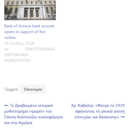
Bank of Greece bank account
opens in support of fire
victims
26 Ιουλίου, 2018
σε "ΟΜΟΓΕΝΕΙΑΚΑ-
ΠΑΡΟΙΚΙΑΚΑ-
ΚΟΙΝΟΤΗΤΕΣ"
Tagged
Οικονομία
Πλοήγηση
To βραβευμένο ιστορικό
Χρ. Καβαλής: «Φεύγει το 2019
μυθιστόρημα «Iμαρέτ» του
αφήνοντας τη γλυκιά γεύση
Γιάννη Καλπούζου κυκλοφόρησε
επιτυχίας και δικαίωσης»
άρθρων
και στα Αγγλικά