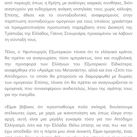
από περιοχές όπως η Κρήτη, με ανάλογες καιρικές συνθήκες, διότι
ανησυχούν για ενδεχόμενη ανάγκη νοσηλείας τους χωρίς κάλυψη.
Επίσης, έθεσε και το συνταξιοδοτικό, αναφερόμενος στην
περίπτωση συνταξιούχων ομογενών για τους οποίους χρειάστηκε
να πραγματοποιήσει προσωπική παρέμβαση στον Διοικητή της
Τράπεζας της Ελλάδος, Γιάννη Στουρνάρα, προκειμένου να λάβουν
τη σύνταξή τους.
Τέλος, ο Υφυπουργός Εξωτερικών τόνισε ότι το ελληνικό κράτος
θα πρέπει να αναγνωρίσει, τόσο εμπράκτως, όσο και συμβολικά,
την προσφορά των Ελλήνων του Εξωτερικού: Ειδικότερα,
αναφέρθηκε στο «Αγαλμα του Μετανάστη», αλλά και ένα «Σπίτι του
Απόδημου», το οποίο θα μπορούσε να διαμορφωθεί με δωρεές
των ομογενών. Επίσης, τόνισε ότι θα πρέπει να αναγνωρίζονται οι
ομογενείς που συνεισφέρουν ανιδιοτελώς, λόγω της αγάπης τους
για την πατρίδα.
«Είμαι βέβαιος ότι προσπαθούμε πολύ σκληρά, δουλεύουμε
ατέλειωτες ώρες, με χαρά, με ικανοποίηση και, όπως έλεγα στην
αρχή, αυτή είναι μια μεγάλη ευκαιρία τόσο για τον Απόδημο
Ελληνισμό, όσο και την Ελλάδα. Θέλω επίσης να σας πω -και το
έχω αποδείξει- ότι η πόρτα μου είναι ανοικτή. Είμαι ομογενής, ένας