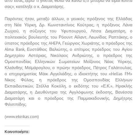
από εσάς, ξέρω τι γίνεται, θέλω να κάνω ό,τι μπορώ να είμαι κοντά
σας», κατέληξε ο κ. Διαματάρης.
Παρόντες ήταν, μεταξύ άλλων, ο γενικός πρόξενος της Ελλάδας
στη Νέα Υόρκη, Δρ. Κωνσταντίνος Κούτρας, η πρόξενος Λάνα
Ζωχιού, η σύζυγος του Υφυπουργού, Λίτσα Διαματάρη, ο
πολιτειακός βουλευτής του Ρόουντ Αϊλαντ, Λεωνίδας Ραπτάκης, ο
ύπατος πρόεδρος της AHEPA, Γεώργιος Χωριάτης, ο πρόεδρος της
Alma Bank, Ευστάθιος Βαλιώτης, ο επίτιμος πρόεδρος του Αγίου
Δημητρίου Αστόριας, Νικόλαος Ανδριώτης, ο πρόεδρος της
Ομοσπονδίας Ελληνικών Σωματείων Μείζονος Νέας Υόρκης,
Κλεάνθης Μεϊμάρογλου, ο πρώην πρόεδρος, Πέτρος Γαλάτουλας,
ο επιχειρηματίας Μάικ Αγγελιάδης, ο ιδιοκτήτης του «Hellas FM»
Νίκος Φύλας, η πρόεδρος της Ομοσπονδίας Ελλήνων
Εκπαιδευτικών, Στέλλα Κοκόλη, ο εκδότης του «Ε.Κ.», Ηρακλής
Διαματάρης, η Διευθύντρια της Αγγλόφωνης έκδοσης, Βανέσσα
Διαματάρη και ο πρόεδρος της Παμμακεδονικής, Δημήτρης
Φιλιππίδης.
(www.ekirikas.com)
Κοινοποιήστε: