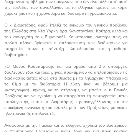
διαχρονικό πρόβλημα των ομογενών, που δεν είναι άλλο από αυτό
της ευελιξίας των συναλλαγών με το ελληνικό κράτος, με κύριο
χαρακτηριστικό τη χρονοβόρα και δύσκαμπτη γραφειοκρατία.
Ο κ. Διαματάρης, αφού έπλεξε το εγκώμιο του γενικού προξένου
της Ελλάδας στη Νέα Υόρκη, Δρα Κωνσταντίνου Κούτρα, αλλά και
του συνεργάτη του, Εμμανουήλ Κουμπαράκη, ανέφερε πως σε
πρώτο πλάνο βρίσκεται η απλούστευση των διαδικασιών για
υπηρεσίες όπως η σύνταξη πληρεξουσίου και η έκδοση
διαβατηρίου.
«Ο Μανος Κουμπαράκης και μια ομάδα από 2-3 υπουργεία
δουλεύουν εδώ και τρεις μήνες, προκειμένου να απλοποιήσουν τις
διαδικασίες αυτές, ιδίως στα θέματα με τα ληξιαρχεία. Υπάρχει και
το θέμα με τα διαβατήρια. Η λύση είναι να βάλουμε μια
φωτογραφική μηχανή, να τη στήσουμε, να μπαίνει ο κ. Γενικός
Πρόξενος και να εγκρίνει ή να απορρίπτει τη φωτογραφία μέσω
υπολογιστή», είπε ο κ. Διαματάρης, προαναγγέλλοντας και την
επικείμενη ανανέωση του εξοπλισμού των Προξενείων, με νέους
ηλεκτρονικούς υπολογιστές.
Αναφορικά με την Παιδεία και τα ελληνικά σχολεία του εξωτερικού,
ο Υφυπουργός Εξωτερικών έκανε λόγο για ένα πολύ κρίσιμο