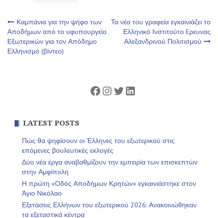
Πλοήγηση
Καμπάνια για την ψήφο των
Τα νέα του γραφεία εγκαινιάζει το
Αποδήμων από το υφυπουργείο
Ελληνικό Ινστιτούτο Eρευνας
Εξωτερικών για τον Απόδημο
Αλεξανδρινού Πολιτισμού
άρθρων
Ελληνισμό (βίντεο)
Facebook
Instagram
Twitter
Linkedin
LATEST POSTS
Πώς θα ψηφίσουν οι Έλληνες του εξωτερικού στις
επόμενες βουλευτικές εκλογές
Δύο νέα έργα αναβαθμίζουν την εμπειρία των επισκεπτών
στην Αμφίπολη
Η πρώτη «Οδός Αποδήμων Κρητών» εγκαινιάστηκε στον
Άγιο Νικόλαο
Εξετάσεις Ελλήνων του εξωτερικού 2026: Ανακοινώθηκαν
τα εξεταστικά κέντρα