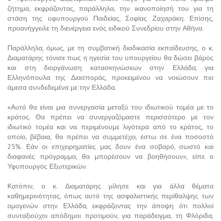
ζήτημα, εκφράζοντας, παράλληλα, την ικανοποίησή του για τη
στάση της υφυπουργού Παιδείας, Σοφίας Ζαχαράκη. Επίσης,
προανήγγειλε τη διενέργεια ενός ειδικού Συνεδρίου στην Αθήνα.
Παράλληλα, όμως, με τη συμβατική διαδικασία εκπαίδευσης, ο κ.
Διαματάρης τόνισε πως η ηγεσία του υπουργείου θα δώσει βάρος
και στη διοργάνωση κατασκηνώσεων στην Ελλάδα, για
Ελληνόπουλα της Διασποράς, προκειμένου να νοιώσουν πιο
άμεσα συνδεδεμένα με την Ελλάδα.
«Αυτό θα είναι μια συνεργασία μεταξύ του ιδιωτικού τομέα με το
κράτος. Θα πρέπει να συνεργαζόμαστε περισσότερο με τον
ιδιωτικό τομέα και να περιμένουμε λιγότερα από το κράτος, το
οποίο, βέβαια, θα πρέπει να συμμετέχει, έστω σε ένα ποσοστό
25%. Εάν οι επιχειρηματίες μας δουν ένα σοβαρό, σωστό και
διαφανές πρόγραμμα, θα μπορέσουν να βοηθήσουν», είπε ο
Υφυπουργός Εξωτερικών.
Κατόπιν, ο κ. Διαματάρης μίλησε και για άλλα θέματα
καθημερινότητας, όπως αυτό της ασφαλιστικής περίθαλψης των
ομογενών στην Ελλάδα, εκφράζοντας την άποψη ότι πολλοί
συνταξιούχοι απόδημοι προτιμούν, για παράδειγμα, τη Φλόριδα,