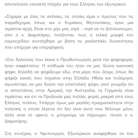
αποτελούσε «ανοικτή πληγή» για τους Ελληνες του εξωτερικού.
«Σήμερα, με όλες τις ατέλειες, τις οποίες είμαι ο πρώτος που τις
παραδέχομαι, όπως και ο Κυριάκος Μητσοτάκης, έγινε μια
τεράστια αρχή. Είναι στο χέρι μας, σιγά – σιγά να το βελτιώσουμε»,
είπε ο κ. Διαματάρης, τονίζοντας πως η τελική μορφή του
νομοσχεδίου συντάχθηκε με βάση τις ρεαλιστικές δυνατότητες
που υπήρχαν για υπερψήφιση.
«Στις δηλώσεις που έκανε ο Πρωθυπουργός μετά την ψηφοφορία,
ήταν σαφέστατος: Η επιθυμία του ήταν να μας δώσει κανονική
ψήφο, δηλαδή να ψηφίζουμε εδώ, στα μέρη που ζούμε, όπως θα
ψήφιζε κανείς που πηγαίνει στην Ελλάδα. Ηθελε και πολέμησε,
αγωνίστηκε, να μας δώσει την επιστολική ψήφο, γιατί γνωρίζει ότι
οι αποστάσεις στην Αμερική, την Αυστραλία, τη Γερμανία, είναι
τεράστιες και ότι τα Προξενεία μας πολλές φορές μακριά από τους
Ελληνες πολίτες. Υπάρχει όμως μια μεγάλη πραγματικότητα στην
πολιτική, η οποία λέγεται ότι δεν είναι αυτό που θέλουμε μόνο,
αλλά είναι το εφικτό, τι μπορούμε να πάρουμε», τόνισε ο κ.
Διαματάρης.
Στη συνέχεια, ο Υφυπουργός Εξωτερικών αναφέρθηκε σε ένα