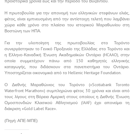
προϊστορικά χρόνια έως και την περίοδο του Βυζαντίου.
Η πρωτοβουλία για την απονομή των ελληνικών στεφάνων ελιάς,
φέτος, είναι εμπνευσμένη από την αντίστοιχη τελετή που λαμβάνει
χώρα κάθε χρόνο στο πλαίσιο του ιστορικού Μαραθωνίου στη
Βοστώνη των ΗΠΑ.
Για την υλοποίηση της πρωτοβουλίας στο Τορόντο
συνεργάστηκαν το Γενικό Προξενείο της Ελλάδας στο Τορόντο και
η Ελληνο-Καναδική Ένωση Ακαδημαϊκών Οντάριο (HCAAO), στην
οποία συμμετέχουν πάνω από 150 καθηγητές ελληνικής
καταγωγής, που διδάσκουν στα πανεπιστήμια του Οντάριο.
Υποστηρίζεται οικονομικά από το Hellenic Heritage Foundation.
Ο Διεθνής Μαραθώνιος του Τορόντο («Scotiabank Toronto
Waterfront Marathon») συμπληρώνει φέτος 30 χρόνια και είναι από
τους λίγους στη Βόρεια Αμερική στους οποίους η Διεθνής Ένωση
Ομοσπονδιών Κλασικού Αθλητισμού (IAAF) έχει απονείμει τη
διάκριση «Gold Label Race».
(Πηγή: ΑΠΕ-ΜΠΕ)