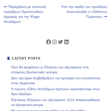
Πλοήγηση
Παρέμβαση με επιστολή
Υπό την αιγίδα του προέδρου
προέδρων Ομοσπονδιών
Αναστασιάδη ο «Οιδίπους
Αμερικής για την Ψήφο
Τύραννος»
άρθρων
Αποδήμων
Facebook
Instagram
Twitter
Linkedin
LATEST POSTS
Πώς θα ψηφίσουν οι Έλληνες του εξωτερικού στις
επόμενες βουλευτικές εκλογές
Δύο νέα έργα αναβαθμίζουν την εμπειρία των επισκεπτών
στην Αμφίπολη
Η πρώτη «Οδός Αποδήμων Κρητών» εγκαινιάστηκε στον
Άγιο Νικόλαο
Εξετάσεις Ελλήνων του εξωτερικού 2026: Ανακοινώθηκαν
τα εξεταστικά κέντρα
Με επιτυχία πραγματοποιήθηκε το 4ο Φεστιβάλ