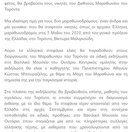
φέτος, θα βραβεύσει τους νικητές του Διεθνούς Μαραθωνίου του
Τορόντο.
Μια ιδιαίτερη τιμή για τους δύο μαραθωνοδρόμους- έναν άνδρα και
μία γυναίκα- που θα στεφτούν νικητές, όπως οι αρχαίοι Έλληνες
μαραθωνοδρόμοι, στις 3 Μαΐου του 2020, από τον γενικό πρόξενο
της Ελλάδας στο Τορόντο, Βίκτωρα Μαλιγκούδη.
Αύριο τα ελληνικά στεφάνια ελιάς θα παραδοθούν στους
διοργανωτές του Μαραθωνίου του Τορόντο σε ειδική εκδήλωση
στο Βασιλικό Μουσείο του Οντάριο. Κεντρικός ομιλητής στην
εκδήλωση θα είναι ο καθηγητής του Πανεπιστημίου Αθηνών
Κώστας Μπουραζέλης, με θέμα τη Μάχη του Μαραθώνα και τη
σημασία της για την παγκόσμια ιστορία.
Στο πλαίσιο της εκδήλωσης θα βραβευθούν, επίσης, μαθητές των
σχολείων του Τορόντο, οι οποίοι συμμετείχαν σε διαγωνισμό
έκθεσης με το ίδιο θέμα. Τα στεφάνια είχαν αποσταλεί από την
Ελλάδα στις αρχές Σεπτεμβρίου, και είχαν στη συνέχεια
τοποθετηθεί σε ειδικές προθήκες στο Βασιλικό Μουσείο του
Οντάριο, όπου στεγάζεται μία από τις πληρέστερες συλλογές
ελληνικής τέχνης, με εκθέματα που χρονολογούνται από τα