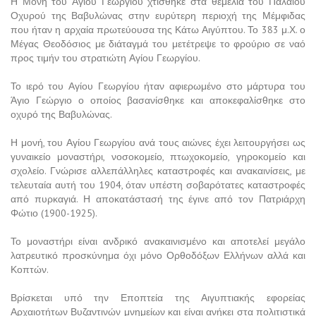
Η Μονή του Αγίου Γεωργίου χτίσθηκε στα θεμέλια του Παλαιού
Οχυρού της Βαβυλώνας στην ευρύτερη περιοχή της Μέμφιδας
που ήταν η αρχαία πρωτεύουσα της Κάτω Αιγύπτου. Το 383 μ.Χ. ο
Μέγας Θεοδόσιος με διάταγμά του μετέτρεψε το φρούριο σε ναό
προς τιμήν του στρατιώτη Αγίου Γεωργίου.
Το ιερό του Αγίου Γεωργίου ήταν αφιερωμένο στο μάρτυρα του
Άγιο Γεώργιο ο οποίος βασανίσθηκε και αποκεφαλίσθηκε στο
οχυρό της Βαβυλώνας.
Η μονή, του Αγίου Γεωργίου ανά τους αιώνες έχει λειτουργήσει ως
γυναικείο μοναστήρι, νοσοκομείο, πτωχοκομείο, γηροκομείο και
σχολείο. Γνώρισε αλλεπάλληλες καταστροφές και ανακαινίσεις, με
τελευταία αυτή του 1904, όταν υπέστη σοβαρότατες καταστροφές
από πυρκαγιά. Η αποκατάστασή της έγινε από τον Πατριάρχη
Φώτιο (1900-1925).
Το μοναστήρι είναι ανδρικό ανακαινισμένο και αποτελεί μεγάλο
λατρευτικό προσκύνημα όχι μόνο Ορθοδόξων Ελλήνων αλλά και
Κοπτών.
Βρίσκεται υπό την Εποπτεία της Αιγυπτιακής εφορείας
Αρχαιοτήτων Βυζαντινών μνημείων και είναι ανήκει στα πολιτιστικά