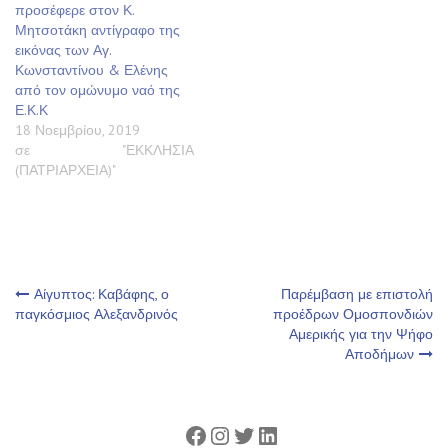
προσέφερε στον Κ.
Μητσοτάκη αντίγραφο της
εικόνας των Αγ.
Κωνσταντίνου & Ελένης
από τον ομώνυμο ναό της
Ε.Κ.Κ
18 Νοεμβρίου, 2019
σε "ΕΚΚΛΗΣΙΑ
(ΠΑΤΡΙΑΡΧΕΙΑ)"
Πλοήγηση
Αίγυπτος: Καβάφης, ο
Παρέμβαση με επιστολή
παγκόσμιος Αλεξανδρινός
προέδρων Ομοσπονδιών
Αμερικής για την Ψήφο
άρθρων
Αποδήμων
Facebook
Instagram
Twitter
Linkedin