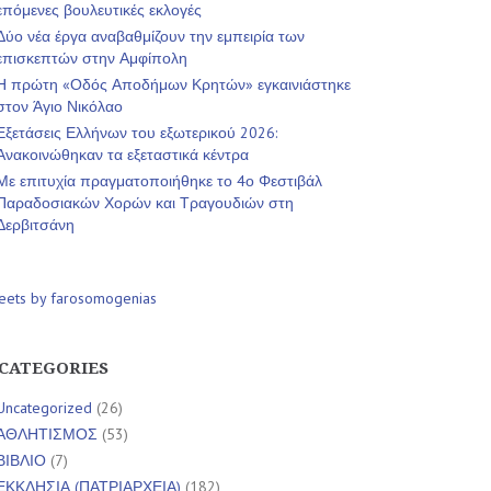
επόμενες βουλευτικές εκλογές
Δύο νέα έργα αναβαθμίζουν την εμπειρία των
επισκεπτών στην Αμφίπολη
Η πρώτη «Οδός Αποδήμων Κρητών» εγκαινιάστηκε
στον Άγιο Νικόλαο
Εξετάσεις Ελλήνων του εξωτερικού 2026:
Ανακοινώθηκαν τα εξεταστικά κέντρα
Με επιτυχία πραγματοποιήθηκε το 4ο Φεστιβάλ
Παραδοσιακών Χορών και Τραγουδιών στη
Δερβιτσάνη
eets by farosomogenias
CATEGORIES
Uncategorized
(26)
ΑΘΛΗΤΙΣΜΟΣ
(53)
ΒΙΒΛΙΟ
(7)
ΕΚΚΛΗΣΙΑ (ΠΑΤΡΙΑΡΧΕΙΑ)
(182)