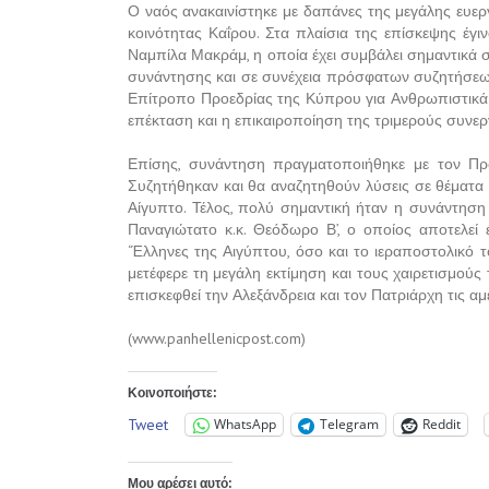
Ο ναός ανακαινίστηκε με δαπάνες της μεγάλης ευερ
κοινότητας Καΐρου. Στα πλαίσια της επίσκεψης έγ
Ναμπίλα Μακράμ, η οποία έχει συμβάλει σημαντικά 
συνάντησης και σε συνέχεια πρόσφατων συζητήσεω
Επίτροπο Προεδρίας της Κύπρου για Ανθρωπιστικά
επέκταση και η επικαιροποίηση της τριμερούς συνε
Επίσης, συνάντηση πραγματοποιήθηκε με τον Πρό
Συζητήθηκαν και θα αναζητηθούν λύσεις σε θέματα 
Αίγυπτο. Τέλος, πολύ σημαντική ήταν η συνάντηση
Παναγιώτατο κ.κ. Θεόδωρο Β’, ο οποίος αποτελεί 
‘Έλληνες της Αιγύπτου, όσο και το ιεραποστολικό 
μετέφερε τη μεγάλη εκτίμηση και τους χαιρετισμού
επισκεφθεί την Αλεξάνδρεια και τον Πατριάρχη τις α
(www.panhellenicpost.com)
Κοινοποιήστε:
Tweet
WhatsApp
Telegram
Reddit
Μου αρέσει αυτό: