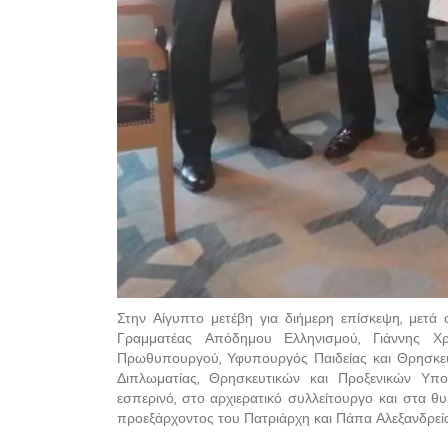
Στην Αίγυπτο μετέβη για διήμερη επίσκεψη, μετά
Γραμματέας Απόδημου Ελληνισμού, Γιάννης 
Πρωθυπουργού, Υφυπουργός Παιδείας και Θρησκευ
Διπλωματίας, Θρησκευτικών και Προξενικών Υπ
εσπερινό, στο αρχιερατικό συλλείτουργο και στα θ
προεξάρχοντος του Πατριάρχη και Πάπα Αλεξανδρεία