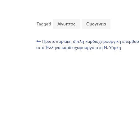
Tagged
Αίγυπτος
Ομογένεια
Πλοήγηση
Πρωτοποριακή διπλή καρδιοχειρουργική επέμβα
από Έλληνα καρδιοχειρουργό στη Ν. Υόρκη
άρθρων