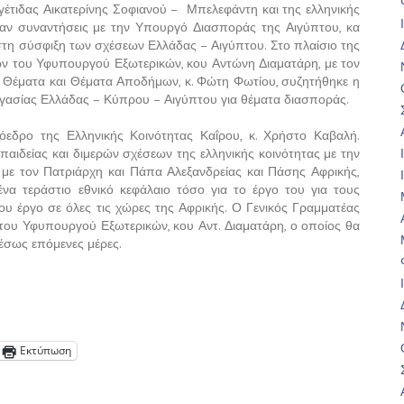
γέτιδας Αικατερίνης Σοφιανού – Μπελεφάντη και της ελληνικής
ιναν συναντήσεις με την Υπουργό Διασποράς της Αιγύπτου, κα
στη σύσφιξη των σχέσεων Ελλάδας – Αιγύπτου. Στο πλαίσιο της
ν του Υφυπουργού Εξωτερικών, κου Αντώνη Διαματάρη, με τον
 Θέματα και Θέματα Αποδήμων, κ. Φώτη Φωτίου, συζητήθηκε η
ργασίας Ελλάδας – Κύπρου – Αιγύπτου για θέματα διασποράς.
εδρο της Ελληνικής Κοινότητας Καΐρου, κ. Χρήστο Καβαλή.
παιδείας και διμερών σχέσεων της ελληνικής κοινότητας με την
 με τον Πατριάρχη και Πάπα Αλεξανδρείας και Πάσης Αφρικής,
ένα τεράστιο εθνικό κεφάλαιο τόσο για το έργο του για τους
του έργο σε όλες τις χώρες της Αφρικής. Ο Γενικός Γραμματέας
ς του Υφυπουργού Εξωτερικών, κου Αντ. Διαματάρη, ο οποίος θα
μέσως επόμενες μέρες.
Εκτύπωση