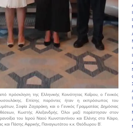
 από πρόσκληση της Ελληνικής Κοινότητας Καΐρου, ο Γενικός
Χρυσουλάκης. Επίσης παρόντες ήταν η εκπρόσωπος του
μάτων, Σοφία Ζαχαράκη, και ο Γενικός Γραμματέας Δημόσιας
οθέσεων, Κωστής Αλεξανδρής. Όλοι μαζί παρέστησαν στον
υρανοίξια του Ιερού Ναού Κωνσταντίνου και Ελένης στο Κάιρο,
ς και Πάσης Αφρικής, Παναγιωτάτου κ.κ. Θεόδωρου Β’.