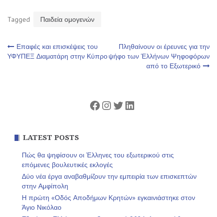
Tagged
Παιδεία ομογενών
Πλοήγηση
Επαφές και επισκέψεις του
Πληθαίνουν οι έρευνες για την
ΥΦΥΠΕΞ Διαματάρη στην Κύπρο
ψήφο των Έλλήνων Ψηφοφόρων
από το Εξωτερικό
άρθρων
Facebook
Instagram
Twitter
Linkedin
LATEST POSTS
Πώς θα ψηφίσουν οι Έλληνες του εξωτερικού στις
επόμενες βουλευτικές εκλογές
Δύο νέα έργα αναβαθμίζουν την εμπειρία των επισκεπτών
στην Αμφίπολη
Η πρώτη «Οδός Αποδήμων Κρητών» εγκαινιάστηκε στον
Άγιο Νικόλαο