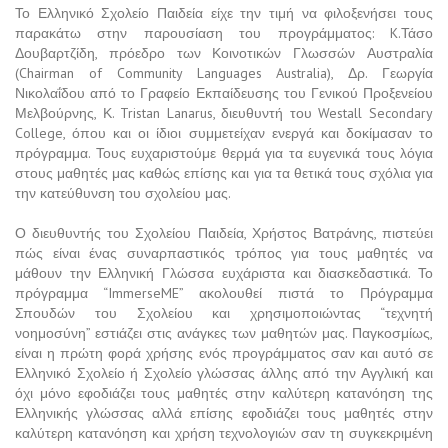
Το Ελληνικό Σχολείο Παιδεία είχε την τιμή να φιλοξενήσει τους
παρακάτω στην παρουσίαση του προγράμματος: K.Τάσο
Δουβαρτζίδη, πρόεδρο των Κοινοτικών Γλωσσών Αυστραλία
(Chairman of Community Languages Australia), Δρ. Γεωργία
Νικολαΐδου από το Γραφείο Εκπαίδευσης του Γενικού Προξενείου
Μελβούρνης, Κ. Tristan Lanarus, διευθυντή του Westall Secondary
College, όπου και οι ίδιοι συμμετείχαν ενεργά και δοκίμασαν το
πρόγραμμα. Τους ευχαριστούμε θερμά για τα ευγενικά τους λόγια
στους μαθητές μας καθώς επίσης και για τα θετικά τους σχόλια για
την κατεύθυνση του σχολείου μας.
Ο διευθυντής του Σχολείου Παιδεία, Χρήστος Βατράνης, πιστεύει
πώς είναι ένας συναρπαστικός τρόπος για τους μαθητές να
μάθουν την Ελληνική Γλώσσα ευχάριστα και διασκεδαστικά. Το
πρόγραμμα “ImmerseME” ακολουθεί πιστά το Πρόγραμμα
Σπουδών του Σχολείου και χρησιμοποιώντας “τεχνητή
νοημοσύνη” εστιάζει στις ανάγκες των μαθητών μας. Παγκοσμίως,
είναι η πρώτη φορά χρήσης ενός προγράμματος σαν και αυτό σε
Ελληνικό Σχολείο ή Σχολείο γλώσσας άλλης από την Αγγλική και
όχι μόνο εφοδιάζει τους μαθητές στην καλύτερη κατανόηση της
Ελληνικής γλώσσας αλλά επίσης εφοδιάζει τους μαθητές στην
καλύτερη κατανόηση και χρήση τεχνολογιών σαν τη συγκεκριμένη