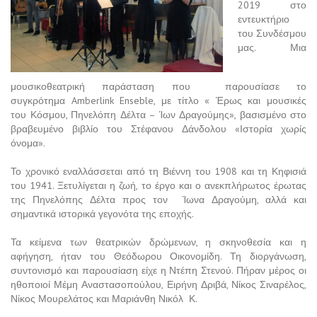
2019 στο
εντευκτήριο
του Συνδέσμου
μας. Μια
μουσικοθεατρική παράσταση που
παρουσίασε το
συγκρότημα
Amberlink Enseble
,
με τίτλο « Έρως και μουσικές
του
Κόσμου, Πηνελόπη Δέλτα – Ίων Δραγούμης», βασισμένο στο
βραβευμένο βιβλίο του Στέφανου Δάνδολου «Ιστορία χωρίς
όνομα».
Το χρονικό εναλλάσσεται από τη Βιέννη του 1908 και τη Κηφισιά
του 1941. Ξετυλίγεται η ζωή, το έργο και ο ανεκπλήρωτος έρωτας
της Πηνελόπης Δέλτα προς τον
Ίωνα Δραγούμη, αλλά και
σημαντικά ιστορικά γεγονότα της εποχής.
Τα κείμενα των θεατρικών δρώμενων, η σκηνοθεσία και η
αφήγηση, ήταν του Θεόδωρου Οικονομίδη. Τη διοργάνωση,
συντονισμό και παρουσίαση είχε η Ντέπη Στενού. Πήραν μέρος οι
ηθοποιοί Μέμη Αναστασοπούλου, Ειρήνη Δριβά, Νίκος Σιναρέλος,
Νίκος Μουρελάτος και
Μαριάνθη Νικόλ
Κ.