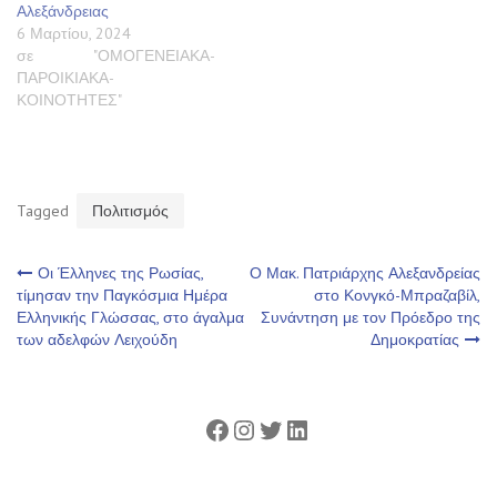
Αλεξάνδρειας
6 Μαρτίου, 2024
σε "ΟΜΟΓΕΝΕΙΑΚΑ-
ΠΑΡΟΙΚΙΑΚΑ-
ΚΟΙΝΟΤΗΤΕΣ"
Tagged
Πολιτισμός
Πλοήγηση
Οι Έλληνες της Ρωσίας,
Ο Μακ. Πατριάρχης Αλεξανδρείας
τίμησαν την Παγκόσμια Ημέρα
στο Κονγκό-Μπραζαβίλ,
Ελληνικής Γλώσσας, στο άγαλμα
Συνάντηση με τον Πρόεδρο της
άρθρων
των αδελφών Λειχούδη
Δημοκρατίας
Facebook
Instagram
Twitter
Linkedin