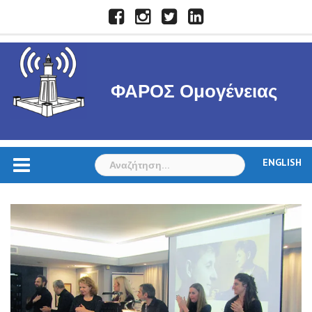
Skip
Facebook
Instagram
Twitter
LinkedIn
to
content
ΦΑΡΟΣ Ομογένειας
Αναζήτηση
ENGLISH
για: