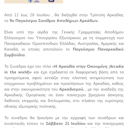
Από 22 έως 28 Ιουλίου , θα διεξαχθεί στην Τρίπολη Αρκαδίας
το
9ο Παγκόσμιο Συνέδριο Αποδήμων Αρκάδων.
Είναι υπό την αιγίδα της Γενικής Γραμματείας Αποδήμου
Ελληνισμού του Υπουργείου Εξωτερικών, με τη συμμετοχή των
Παναρκαδικών Ομοσπονδιών Ελλάδας, Αυστραλίας, Αμερικής και
Καναδά, οι οποίες αποτελούν το
Παγκόσμιο Παναρκαδικό
Συμβούλιο.
Το Συνέδριο έχει τον τίτλο «
Η Αρκαδία στην Οικουμένη
(
Arcadia
in the world)»
και έχει σχεδιαστεί σε διαφορετική βάση από τα
προηγούμενα, αφού εστιάζει στην ολιστική αντιμετώπιση των
σύγχρονων προβλημάτων και προκλήσεων της Αρκαδίας, καθώς
και στην οικουμενικότητα του
Αρκαδισμού,
, με την ανάδειξη της
Αρκαδικής Ομογένειας σε έναν πανίσχυρο βραχίονα άσκησης
διεθνούς επιρροής και διπλωματίας, στο πλαίσιο της ευρύτερης
εθνικής εξωτερικής πολιτικής.
Το συνέδριο θα ξεκινήσει με την εγγραφή των συνέδρων και
συνέντευξη τύπου το
Σάββατο 21 Ιουλίου
και την πανηγυρική