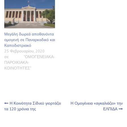
Μεγάλη δωρεά αποθανόντα
ομογενή σε Παναρκαδικό και
Καποδιστριακό
25 Φεβρουαρίου, 2020
σε "ΟΜΟΓΕΝΕΙΑΚΑ-
ΠΑΡΟΙΚΙΑΚΑ-
ΚΟΙΝΟΤΗΤΕΣ"
Πλοήγηση
Η Κοινότητα Σίδνεϋ γιορτάζει
Η Ομογένεια «αγκαλιάζει» την
τα 120 χρόνια της
ΕΛΠΙΔΑ
άρθρων