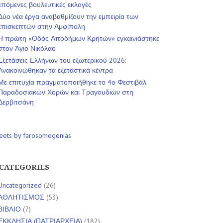
επόμενες βουλευτικές εκλογές
Δύο νέα έργα αναβαθμίζουν την εμπειρία των
επισκεπτών στην Αμφίπολη
Η πρώτη «Οδός Αποδήμων Κρητών» εγκαινιάστηκε
στον Άγιο Νικόλαο
Εξετάσεις Ελλήνων του εξωτερικού 2026:
Ανακοινώθηκαν τα εξεταστικά κέντρα
Με επιτυχία πραγματοποιήθηκε το 4ο Φεστιβάλ
Παραδοσιακών Χορών και Τραγουδιών στη
Δερβιτσάνη
eets by farosomogenias
CATEGORIES
Uncategorized
(26)
ΑΘΛΗΤΙΣΜΟΣ
(53)
ΒΙΒΛΙΟ
(7)
ΕΚΚΛΗΣΙΑ (ΠΑΤΡΙΑΡΧΕΙΑ)
(182)