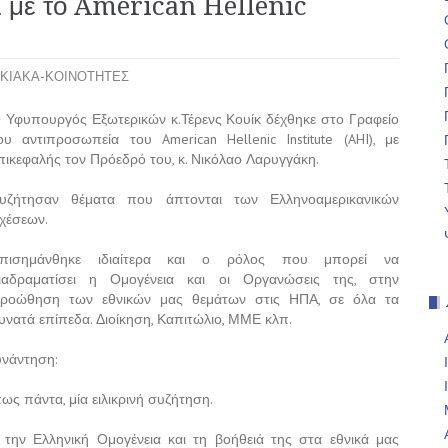
με το American Hellenic
ΚΙΑΚΑ-ΚΟΙΝΟΤΗΤΕΣ
 Υφυπουργός Εξωτερικών κ.Τέρενς Κουίκ δέχθηκε
στο Γραφείο
ου αντιπροσωπεία του American Hellenic Institute (AHI), με
πικεφαλής τον Πρόεδρό του, κ. Νικόλαο Λαρυγγάκη.
υζήτησαν θέματα που άπτονται των Ελληνοαμερικανικών
χέσεων.
πισημάνθηκε ιδιαίτερα και ο ρόλος που μπορεί να
ιαδραματίσει η Ομογένεια και οι Οργανώσεις της, στην
ροώθηση των εθνικών μας θεμάτων στις ΗΠΑ, σε όλα τα
υνατά επίπεδα. Διοίκηση, Καπιτώλιο, ΜΜΕ κλπ.
υνάντηση:
ως πάντα, μία ειλικρινή συζήτηση.
την Ελληνική Ομογένεια και τη βοήθειά της στα εθνικά μας