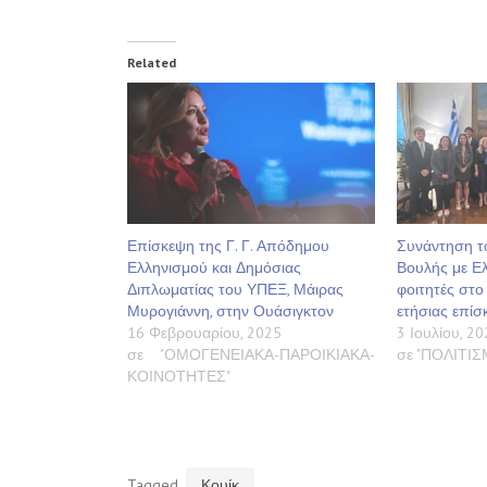
Related
Επίσκεψη της Γ. Γ. Απόδημου
Συνάντηση τ
Ελληνισμού και Δημόσιας
Βουλής με Ε
Διπλωματίας του ΥΠΕΞ, Μάιρας
φοιτητές στο
Μυρογιάννη, στην Ουάσιγκτον
ετήσιας επίσ
16 Φεβρουαρίου, 2025
3 Ιουλίου, 20
σε "ΟΜΟΓΕΝΕΙΑΚΑ-ΠΑΡΟΙΚΙΑΚΑ-
σε "ΠΟΛΙΤΙ
ΚΟΙΝΟΤΗΤΕΣ"
Tagged
Κουίκ