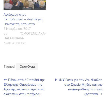
Αφιέρωμα στον
Εκπαιδευτικό – Λογοτέχνη
Παναγιώτη Καρματζό
7 Νοεμβρίου, 2017
σε "ΟΜΟΓΕΝΕΙΑΚΑ-
ΠΑΡΟΙΚΙΑΚΑ-
ΚΟΙΝΟΤΗΤΕΣ"
Tagged
Ομογένεια
Πλοήγηση
Πάνω από 60 παιδιά της
Η «ΝΥ Post» για τον Αγ. Νικόλαο
Ελληνικής Ομογένειας της
στο Σημείο Μηδέν και την
Αφρικής, σε κατασκηνώσεις
αντιπαράθεση που έχει
άρθρων
διακοπών στην πατρίδα!
ξεσπάσει