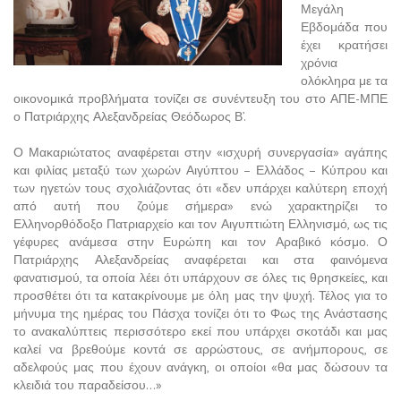
Μεγάλη
Εβδομάδα που
έχει κρατήσει
χρόνια
ολόκληρα με τα
οικονομικά προβλήματα τονίζει σε συνέντευξη του στο ΑΠΕ-ΜΠΕ
ο Πατριάρχης Αλεξανδρείας Θεόδωρος Β’.
Ο Μακαριώτατος αναφέρεται στην «ισχυρή συνεργασία» αγάπης
και φιλίας μεταξύ των χωρών Αιγύπτου – Ελλάδος – Κύπρου και
των ηγετών τους σχολιάζοντας ότι «δεν υπάρχει καλύτερη εποχή
από αυτή που ζούμε σήμερα» ενώ χαρακτηρίζει το
Ελληνορθόδοξο Πατριαρχείο και τον Αιγυπτιώτη Ελληνισμό, ως τις
γέφυρες ανάμεσα στην Ευρώπη και τον Αραβικό κόσμο. Ο
Πατριάρχης Αλεξανδρείας αναφέρεται και στα φαινόμενα
φανατισμού, τα οποία λέει ότι υπάρχουν σε όλες τις θρησκείες, και
προσθέτει ότι τα κατακρίνουμε με όλη μας την ψυχή. Τέλος για το
μήνυμα της ημέρας του Πάσχα τονίζει ότι το Φως της Ανάστασης
το ανακαλύπτεις περισσότερο εκεί που υπάρχει σκοτάδι και μας
καλεί να βρεθούμε κοντά σε αρρώστους, σε ανήμπορους, σε
αδελφούς μας που έχουν ανάγκη, οι οποίοι «θα μας δώσουν τα
κλειδιά του παραδείσου…»