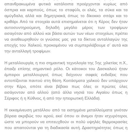
απανθρακωμένα φυτικά κατάλοιπα προέρχονται κυρίως από
όσπρια και καρπούς, όπως το σταφύλι, οι ελιές, τα σύκα και τα
αμύγδαλα, αλλά και δημητριακά, όπως το δίκοκκο σιτάρι και το
κριθάρι. Από τα στοιχεία αυτά επισημαίνεται ότι η Κέρος δεν ήταν
αυτοσυντηρούμενη, δηλαδή μεγάλο μέρος των τροφίμων
εισαγόταν από αλλού και βάσει αυτών των νέων στοιχείων, πρέπει
να αναθεωρηθούν οι γνώσεις μας για τα δίκτυα ανταλλαγών της
εποχής του Χαλκού, προκειμένου να συμπεριλάβουμε σ’ αυτά και
την ανταλλαγή τροφίμων.
Η μεταλλουργία, η πιο σημαντική τεχνολογία της 3ης χιλιετίας π.Χ.,
έπαιξε επίσης σημαντικό ρόλο. Οι κάτοικοι του Δασκαλιού ήταν
έμπειροι μεταλλουργοί, όπως δείχνουν σαφείς ενδείξεις που
εντοπίζονται παντού στη θέση. Κοιτάσματα χαλκού δεν υπάρχουν
στην Κέρο, οπότε είναι βέβαιο πως όλες οι πρώτες ύλες
εισάγονταν από αλλού (από άλλα νησιά του Αιγαίου όπως η
Σέριφος ή η Κύθνος, ή από την ηπειρωτική Ελλάδα).
Η εκκαμίνευση μετάλλου από τα εισηγμένα μεταλλεύματα γινόταν
βόρεια ακριβώς του ιερού, εκεί όπου οι άνεμοι ήταν ισχυρότεροι,
ώστε να μπορούν να επιτευχθούν οι πολύ υψηλές θερμοκρασίες
που απαιτούνται για τη διαδικασία αυτή. Δραστηριότητες όπως η