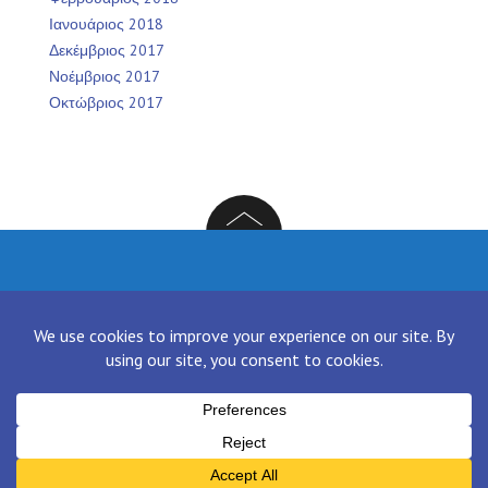
Ιανουάριος 2018
Δεκέμβριος 2017
Νοέμβριος 2017
Οκτώβριος 2017
Facebook
Twitter
Instagram
LinkedIn
[contact-form-7 id="136" title="Contact form 1"]
Proudly powered by WordPress
|
Theme:
NewsAnchor
by aThemes.