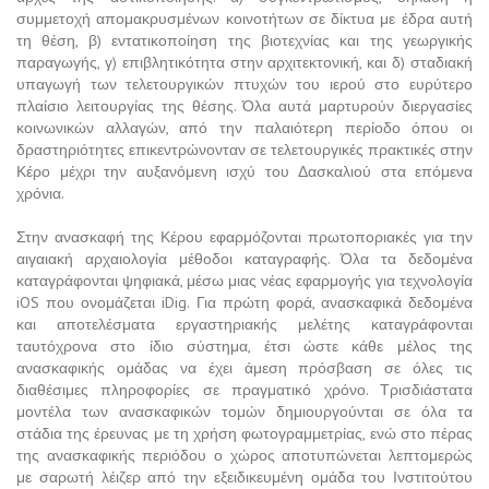
συμμετοχή απομακρυσμένων κοινοτήτων σε δίκτυα με έδρα αυτή
τη θέση, β) εντατικοποίηση της βιοτεχνίας και της γεωργικής
παραγωγής, γ) επιβλητικότητα στην αρχιτεκτονική, και δ) σταδιακή
υπαγωγή των τελετουργικών πτυχών του ιερού στο ευρύτερο
πλαίσιο λειτουργίας της θέσης. Όλα αυτά μαρτυρούν διεργασίες
κοινωνικών αλλαγών, από την παλαιότερη περίοδο όπου οι
δραστηριότητες επικεντρώνονταν σε τελετουργικές πρακτικές στην
Κέρο μέχρι την αυξανόμενη ισχύ του Δασκαλιού στα επόμενα
χρόνια.
Στην ανασκαφή της Κέρου εφαρμόζονται πρωτοποριακές για την
αιγαιακή αρχαιολογία μέθοδοι καταγραφής. Όλα τα δεδομένα
καταγράφονται ψηφιακά, μέσω μιας νέας εφαρμογής για τεχνολογία
iOS που ονομάζεται iDig. Για πρώτη φορά, ανασκαφικά δεδομένα
και αποτελέσματα εργαστηριακής μελέτης καταγράφονται
ταυτόχρονα στο ίδιο σύστημα, έτσι ώστε κάθε μέλος της
ανασκαφικής ομάδας να έχει άμεση πρόσβαση σε όλες τις
διαθέσιμες πληροφορίες σε πραγματικό χρόνο. Τρισδιάστατα
μοντέλα των ανασκαφικών τομών δημιουργούνται σε όλα τα
στάδια της έρευνας με τη χρήση φωτογραμμετρίας, ενώ στο πέρας
της ανασκαφικής περιόδου ο χώρος αποτυπώνεται λεπτομερώς
με σαρωτή λέιζερ από την εξειδικευμένη ομάδα του Ινστιτούτου