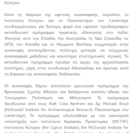
Κύπρου.
Κατά τη διάρκεια της εφετινής ανασκαφικής περιόδου, το
Ινστιτούτο Κύπρου και το Πανεπιστήμιο του Cambridge
συνδιοργάνωσαν για δεύτερη φορά ένα υψηλών προδιαγραφών
εκπαιδευτικό πρόγραμμα πρακτικής εξάσκησης στο πεδίο.
Φοιτητές από την Ελλάδα, την Αυστραλία, τη Νέα Ζηλανδία, τις
ΗΠΑ, τον Καναδά και το Ηνωμένο Βασίλειο συμμετείχαν στην
ανασκαφή, αποκομίζοντας πολύτιμη εμπειρία σε σύγχρονες
ανασκαφικές μεθόδους και καινοτόμες επιστημονικές τεχνικές. Το
εκπαιδευτικό πρόγραμμα προάγει τις αρχές της αρχαιολογικής
επιστήμης, χάρη στον συνδυασμό διδασκαλίας και έρευνας κατά
τη διάρκεια της ανασκαφικής διαδικασίας.
Οι ανασκαφές Κέρου αποτελούν ερευνητικό πρόγραμμα της
Βρετανικής Σχολής Αθηνών και διεξάγονται κατόπιν άδειας του
Υπουργείου Πολιτισμού και Αθλητισμού. Το πρόγραμμα
διευθύνεται από τους Καθ. Colin Renfrew και Δρ. Michael Boyd
(McDonald Institute for Archaeological Research, Πανεπιστήμιο του
Cambridge). Το πρόγραμμα υλοποιήθηκε με την οικονομική
υποστήριξη των: Ινστιτούτο Αιγαιακής Προϊστορίας (INSTAP),
Ινστιτούτο Κύπρου (the Cyprus Institute), the McDonald Institute for