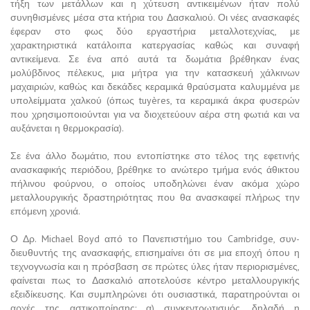
τήξη των μετάλλων και η χύτευση αντικειμένων ήταν πολύ
συνηθισμένες μέσα στα κτήρια του Δασκαλιού. Οι νέες ανασκαφές
έφεραν στο φως δύο εργαστήρια μεταλλοτεχνίας, με
χαρακτηριστικά κατάλοιπα κατεργασίας καθώς και συναφή
αντικείμενα. Σε ένα από αυτά τα δωμάτια βρέθηκαν ένας
μολύβδινος πέλεκυς, μια μήτρα για την κατασκευή χάλκινων
μαχαιριών, καθώς και δεκάδες κεραμικά θραύσματα καλυμμένα με
υπολείμματα χαλκού (όπως tuyères, τα κεραμικά άκρα φυσερών
που χρησιμοποιούνται για να διοχετεύουν αέρα στη φωτιά και να
αυξάνεται η θερμοκρασία).
Σε ένα άλλο δωμάτιο, που εντοπίστηκε στο τέλος της εφετινής
ανασκαφικής περιόδου, βρέθηκε το ανώτερο τμήμα ενός άθικτου
πήλινου φούρνου, ο οποίος υποδηλώνει έναν ακόμα χώρο
μεταλλουργικής δραστηριότητας που θα ανασκαφεί πλήρως την
επόμενη χρονιά.
Ο Δρ. Michael Boyd από το Πανεπιστήμιο του Cambridge, συν-
διευθυντής της ανασκαφής, επισημαίνει ότι σε μια εποχή όπου η
τεχνογνωσία και η πρόσβαση σε πρώτες ύλες ήταν περιορισμένες,
φαίνεται πως το Δασκαλιό αποτελούσε κέντρο μεταλλουργικής
εξειδίκευσης. Και συμπληρώνει ότι ουσιαστικά, παρατηρούνται οι
αρχές της αστικοποίησης: α) συγκεντρωτισμός, δηλαδή η