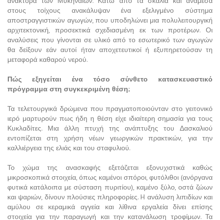
ανάκτορα των Μυκηναίων. Κάτω από τα σκαλιά και ανάμεσα
στους τοίχους ανακάλυψαν ένα εξελιγμένο σύστημα
αποστραγγιστικών αγωγών, που υποδηλώνει μια πολυλειτουργική
αρχιτεκτονική, προσεκτικά σχεδιασμένη εκ των προτέρων. Οι
αναλύσεις που γίνονται σε υλικό από το εσωτερικό των αγωγών
θα δείξουν εάν αυτοί ήταν αποχετευτικοί ή εξυπηρετούσαν τη
μεταφορά καθαρού νερού.
Πώς εξηγείται ένα τόσο σύνθετο κατασκευαστικό
πρόγραμμα στη συγκεκριμένη θέση;
Τα τελετουργικά δρώμενα που πραγματοποιούνταν στο γειτονικό
ιερό μαρτυρούν πως ήδη η θέση είχε ιδιαίτερη σημασία για τους
Κυκλαδίτες. Μια άλλη πτυχή της ανάπτυξης του Δασκαλιού
εντοπίζεται στη χρήση νέων γεωργικών πρακτικών, για την
καλλιέργεια της ελιάς και του σταφυλιού.
Το χώμα της ανασκαφής εξετάζεται εξονυχιστικά καθώς
μικροσκοπικά στοιχεία, όπως καμένοι σπόροι, φυτόλιθοι (ανόργανα
φυτικά κατάλοιπα με σύσταση πυριτίου), καμένο ξύλο, οστά ζώων
και ψαριών, δίνουν πλούσιες πληροφορίες. H ανάλυση λιπιδίων και
αμύλου σε κεραμικά αγγεία και λίθινα εργαλεία δίνει επίσης
στοιχεία για την παραγωγή και την κατανάλωση τροφίμων. Τα