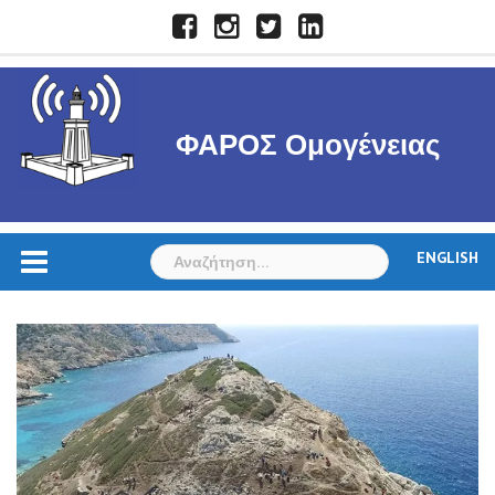
Skip
Facebook
Instagram
Twitter
LinkedIn
to
content
ΦΑΡΟΣ Ομογένειας
Αναζήτηση
ENGLISH
για: