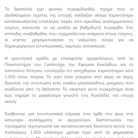
Το Δασκαλιό έχει φυσικό πυραμιδοειδές σχήμα που οι
εξειδικευμένοι τεχνίτες της εποχής ανέδειξαν ακόμα περισσότερο
κατασκευάζοντας επάλληλες σειρές από ογκώδεις αναλημματικούς
τοίχους, κάνοντάς το να μοιάζει με βαθμιδωτή πυραμίδα. Στις
επίπεδες αναβαθμίδες που σχηματίζονταν ανάμεσα στους τοίχους,
οι κτίστες χρησιμοποίησαν τη ναξιώτικη πέτρα για να
δημιουργήσουν εντυπωσιακές, λαμπρές κατασκευές.
Η ερευνητική ομάδα, με επικεφαλής αρχαιολόγους από το
Πανεπιστήμιο του Cambridge, την Εφορεία Κυκλάδων και το
Ινστιτούτο Κύπρου, υπολογίζει ότι εισήχθησαν περισσότεροι από
1.000 τόνοι πέτρας. Το νησί ήταν χτισμένο από άκρη σε άκρη,
δίνοντας την εντύπωση ενός ενιαίου μεγαλειώδους μνημείου που
αναδύεται από τη θάλασσα. Το οικιστικό αυτό συγκρότημα είναι
έως σήμερα το μεγαλύτερο γνωστό στις Κυκλάδες την εποχή
εκείνη.
Σκάβοντας μια εντυπωσιακή κλίμακα που ήρθε στο φως στα
κατώτερα αναλήμματα, οι αρχαιολόγοι διαπίστωσαν την
προηγμένη τεχνογνωσία και κατασκευαστική δεινότητα αυτού του
πολιτισμού, 1.000 ολόκληρα χρόνια πριν από τα φημισμένα