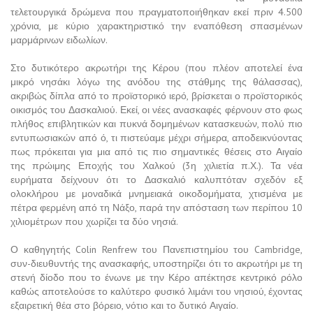
τελετουργικά δρώμενα που πραγματοποιήθηκαν εκεί πριν 4.500
χρόνια, με κύριο χαρακτηριστικό την εναπόθεση σπασμένων
μαρμάρινων ειδωλίων.
Στο δυτικότερο ακρωτήρι της Κέρου (που πλέον αποτελεί ένα
μικρό νησάκι λόγω της ανόδου της στάθμης της θάλασσας),
ακριβώς δίπλα από το προϊστορικό ιερό, βρίσκεται ο προϊστορικός
οικισμός του Δασκαλιού. Εκεί, οι νέες ανασκαφές φέρνουν στο φως
πλήθος επιβλητικών και πυκνά δομημένων κατασκευών, πολύ πιο
εντυπωσιακών από ό, τι πιστεύαμε μέχρι σήμερα, αποδεικνύοντας
πως πρόκειται για μια από τις πιο σημαντικές θέσεις στο Αιγαίο
της πρώιμης Εποχής του Χαλκού (3η χιλιετία π.Χ.). Τα νέα
ευρήματα δείχνουν ότι το Δασκαλιό καλυπτόταν σχεδόν εξ
ολοκλήρου με μοναδικά μνημειακά οικοδομήματα, χτισμένα με
πέτρα φερμένη από τη Νάξο, παρά την απόσταση των περίπου 10
χιλιομέτρων που χωρίζει τα δύο νησιά.
Ο καθηγητής Colin Renfrew του Πανεπιστημίου του Cambridge,
συν-διευθυντής της ανασκαφής, υποστηρίζει ότι το ακρωτήρι με τη
στενή δίοδο που το ένωνε με την Κέρο απέκτησε κεντρικό ρόλο
καθώς αποτελούσε το καλύτερο φυσικό λιμάνι του νησιού, έχοντας
εξαιρετική θέα στο βόρειο, νότιο και το δυτικό Αιγαίο.