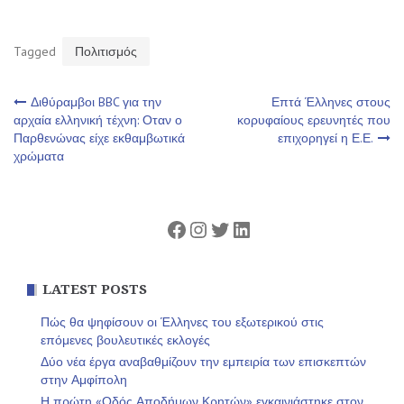
Tagged
Πολιτισμός
Πλοήγηση
Διθύραμβοι BBC για την
Επτά Έλληνες στους
αρχαία ελληνική τέχνη: Οταν ο
κορυφαίους ερευνητές που
Παρθενώνας είχε εκθαμβωτικά
επιχορηγεί η Ε.Ε.
άρθρων
χρώματα
Facebook
Instagram
Twitter
Linkedin
LATEST POSTS
Πώς θα ψηφίσουν οι Έλληνες του εξωτερικού στις
επόμενες βουλευτικές εκλογές
Δύο νέα έργα αναβαθμίζουν την εμπειρία των επισκεπτών
στην Αμφίπολη
Η πρώτη «Οδός Αποδήμων Κρητών» εγκαινιάστηκε στον