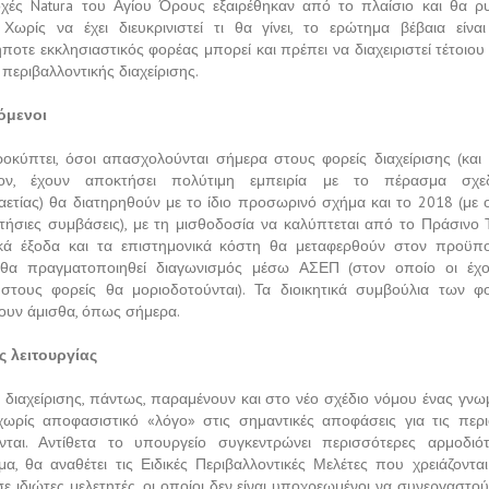
οχές Natura του Αγίου Όρους εξαιρέθηκαν από το πλαίσιο και θα ρ
 Χωρίς να έχει διευκρινιστεί τι θα γίνει, το ερώτημα βέβαια είνα
ποτε εκκλησιαστικός φορέας μπορεί και πρέπει να διαχειριστεί τέτοιου
περιβαλλοντικής διαχείρισης.
όμενοι
κύπτει, όσοι απασχολούνται σήμερα στους φορείς διαχείρισης (και ο
έον, έχουν αποκτήσει πολύτιμη εμπειρία με το πέρασμα σχε
αετίας) θα διατηρηθούν με το ίδιο προσωρινό σχήμα και το 2018 (με 
 ετήσιες συμβάσεις), με τη μισθοδοσία να καλύπτεται από το Πράσινο Τ
ικά έξοδα και τα επιστημονικά κόστη θα μεταφερθούν στον προϋπο
 θα πραγματοποιηθεί διαγωνισμός μέσω ΑΣΕΠ (στον οποίο οι έχο
 στους φορείς θα μοριοδοτούνται). Τα διοικητικά συμβούλια των 
ουν άμισθα, όπως σήμερα.
 λειτουργίας
ς διαχείρισης, πάντως, παραμένουν και στο νέο σχέδιο νόμου ένας γνω
χωρίς αποφασιστικό «λόγο» στις σημαντικές αποφάσεις για τις περ
ζονται. Αντίθετα το υπουργείο συγκεντρώνει περισσότερες αρμοδιότ
μα, θα αναθέτει τις Ειδικές Περιβαλλοντικές Μελέτες που χρειάζονται
ε ιδιώτες μελετητές, οι οποίοι δεν είναι υποχρεωμένοι να συνεργαστο