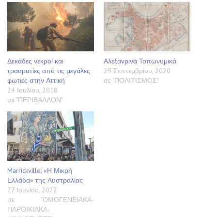
Δεκάδες νεκροί και
Αλεξανρινά Τοπωνυμικά
τραυματίες από τις μεγάλες
25 Σεπτεμβρίου, 2020
φωτιές στην Αττική
σε "ΠΟΛΙΤΙΣΜΟΣ"
24 Ιουλίου, 2018
σε "ΠΕΡΙΒΑΛΛΟΝ"
Marrickville: «Η Μικρή
Ελλάδα» της Αυστραλίας
27 Ιουνίου, 2022
σε "ΟΜΟΓΕΝΕΙΑΚΑ-
ΠΑΡΟΙΚΙΑΚΑ-