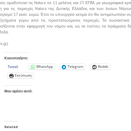
ός ομαδοποιεί τις Natura σε 11 μελέτες και 23 ΕΠΜ, με γεωγραφικά κριτ
τη για τις περιοχές Natura της Δυτικής Ελλάδας και των Ιονίων Νήσων)
ισμό 17 εκατ. ευρώ. Έτσι το υπουργείο εκτιμά ότι θα αντιμετωπίσει σ
ζητήματα γύρω από τις προστατευόμενες περιοχές. Τα ουσιαστικά
ασίζονται στην εφαρμογή του νόμου και, ως εκ τούτου, τα πράγματα δεν
δοξα.
ni.gr)
Κοινοποιήστε:
Tweet
WhatsApp
Telegram
Reddit
Εκτύπωση
Μου αρέσει αυτό:
Related