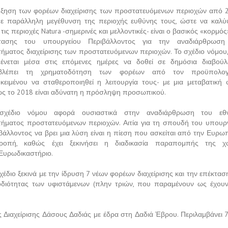
ξηση των φορέων διαχείρισης των προστατευόμενων περιοχών από 
ε παράλληλη μεγέθυνση της περιοχής ευθύνης τους, ώστε να καλ
 τις περιοχές Natura -σημερινές και μελλοντικές- είναι ο βασικός «κορμός
τασης του υπουργείου Περιβάλλοντος για την αναδιάρθρωση
ήματος διαχείρισης των προστατευόμενων περιοχών. Το σχέδιο νόμου
ένεται μέσα στις επόμενες ημέρες να δοθεί σε δημόσια διαβού
βλέπει τη χρηματοδότηση των φορέων από τον προϋπολογ
κειμένου να σταθεροποιηθεί η λειτουργία τους- με μια μεταβατική
ς το 2018 είναι αδύνατη η πρόσληψη προσωπικού.
σχέδιο νόμου αφορά ουσιαστικά στην αναδιάρθρωση του εθν
ήματος προστατευόμενων περιοχών. Αιτία για τη σπουδή του υπουρ
βάλλοντος να βρει μια λύση είναι η πίεση που ασκείται από την Ευρω
τροπή, καθώς έχει ξεκινήσει η διαδικασία παραπομπής της χ
Ευρωδικαστήριο.
χέδιο ξεκινά με την ίδρυση 7 νέων φορέων διαχείρισης και την επέκτασ
διότητας των υφιστάμενων (πλην τριών, που παραμένουν ως έχου
 Διαχείρισης Δάσους Δαδιάς με έδρα στη Δαδιά Έβρου. Περιλαμβάνει 7