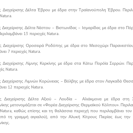
 Διαχείρισης Δέλτα Έβρου με έδρα στην Τραϊανούπολη Έβρου. Περιλ
Natura.
 Διαχείρισης Δέλτα Νέστου – Βιστωνίδας – Ισμαρίδας με έδρα στο Πό
εριλαμβάνει 13 περιοχές Natura.
 Διαχείρισης Οροσειρά Ροδόπης με έδρα στο Μεσοχώρι Παρανεστίο
νει 7 περιοχές Natura.
 Διαχείρισης Λίμνης Κερκίνης με έδρα στα Κάτω Πορόϊα Σερρών. Περ
ές Natura.
 Διαχείρισης Λιμνών Κορώνειας – Βόλβης με έδρα στον Λαγκαδά Θεσσ
νει 12 περιοχές Natura.
ς Διαχείρισης Δέλτα Αξιού – Λουδία – Αλιάκμονα με έδρα στη 
ίκης μετονομάζεται σε «Φορέα Διαχείρισης Θερμαϊκού Κόλπου». Περιλα
 Natura, καθώς επίσης και τη θαλάσσια περιοχή που περιλαμβάνει τον
πό τη γραμμή αιγιαλού), από την Αλυκή Κίτρους Πιερίας έως τη
ίκης.