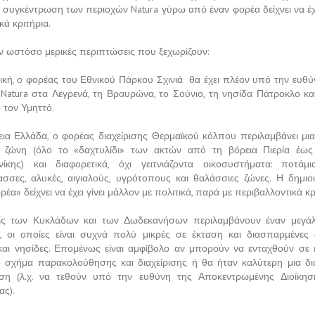
 συγκέντρωση των περιοχών Natura γύρω από έναν φορέα δείχνει να έχε
ά κριτήρια.
 ωστόσο μερικές περιπτώσεις που ξεχωρίζουν:
τική, ο φορέας του Εθνικού Πάρκου Σχινιά θα έχει πλέον υπό την ευθύν
 Natura στα Λεγρενά, τη Βραυρώνα, το Σούνιο, τη νησίδα Πάτροκλο κ
 τον Υμηττό.
εια Ελλάδα, ο φορέας διαχείρισης Θερμαϊκού κόλπου περιλαμβάνει μια
 ζώνη (όλο το «δαχτυλίδι» των ακτών από τη βόρεια Πιερία έω
ίκης) και διαφορετικά, όχι γειτνιάζοντα οικοσυστήματα: ποτάμια
ασσες, αλυκές, αιγιαλούς, υγρότοπους και θαλάσσιες ζώνες. Η δημιο
έα» δείχνει να έχει γίνει μάλλον με πολιτικά, παρά με περιβαλλοντικά κρ
ίς των Κυκλάδων και των Δωδεκανήσων περιλαμβάνουν έναν μεγά
, οι οποίες είναι συχνά πολύ μικρές σε έκταση και διασπαρμένες 
και νησίδες. Επομένως είναι αμφίβολο αν μπορούν να ενταχθούν σε έ
κό σχήμα παρακολούθησης και διαχείρισης ή θα ήταν καλύτερη μια δι
ση (λ.χ. να τεθούν υπό την ευθύνη της Αποκεντρωμένης Διοίκη
ας).