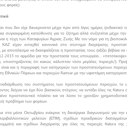
υς φορείς).
τικά
ο που δεν είχε διευκρινιστεί μέχρι πριν από λίγες ημέρες (ενδεικτικό τ
μια συγκεκριμένη κατεύθυνση για το ζήτημα αλλά συζητείται μέχρι την 
ίναι η τύχη των Καταφυγίων Άγριας Ζωής. Με τον νόμο για τη βιοποικι
 ΚΑΖ είχαν ενταχθεί κανονικά στο σύστημα διαχείρισης προστα
 με αποτέλεσμα να διασφαλίζεται η προστασίας τους (αξίζει βέβαια να
012-2013 το αρμόδιο για την προστασία τους υπουργείο… «πετσόκοψε»
, υποστηρίζοντας ότι κακώς κάλυπταν τόσο μεγάλες περιοχές!). Προ
να είναι και η περιγραφή των κατηγοριών των προστατευόμενων περιοχ
έση Εθνικών Πάρκων και περιοχών Ramsar με την υφιστάμεη κατηγοριοπ
ναδιάρθωση του συστήματος των προστατευόμενων περιοχών, το 
ντος δείχνει να έχει δύο βασικούς στόχους: να εντάξει όλες τις Natura 
μένο προστατευτικό πλαίσιο και να λύσει το χρονίζον χρηματοδοτικό
ικό) πρόβλημα των φορέων.
α στα μέσα Οκτωβρίου ενέκρινε τη διενέργεια διαγωνισμού για την
περιβαλλοντικών μελετών (ΕΠΜ), σχεδίων προεδρικών διαταγμάτω
κομμάτι) και σχεδίων διαχείρισης για όλες τις περιοχές Natura της