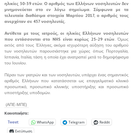
ηλικίες 30-39 ετών. Ο αριθμός των Ελλήνων νοσηλευτών δεν
μνημονεύεται στο εν λόγω σημείωμα. Σύμφωνα με τα
τελευταία διαθέσιμα στοιχεία Μαρτίου 2017, ο αριθμός τους
ανερχόταν σε 457 νοσηλευτές.
Αντίθετα με τους ιατρούς, οι ηλικίες Ελλήνων νοσηλευτών
που εντάσσονται στο NHS είναι κυρίως 25-29 ετών.
Όμως
εκτός από τους Έλληνες, ακόμα ισχυρότερη αύξηση του αριθμού
των νοσηλευτών παρουσιάστηκε για χώρες όπως Πορτογαλία,
Ισπανία, Ιταλία, τάση η οποία έχει ανατραπεί μετά το δημοψήφισμα
του Ιουνίου.
Πέραν των γιατρών και των νοσηλευτών, υπάρχει ένας σημαντικός
αριθμός Ελλήνων που κατατάσσεται ως επαγγελματικό κλινικό
προσωπικό, προσωπικό κλινικής υποστήριξης και προσωπικό
υποστήριξης υποδομών.
(ΑΠΕ-ΜΠΕ)
Κοινοποιήστε:
Tweet
WhatsApp
Telegram
Reddit
Εκτύπωση