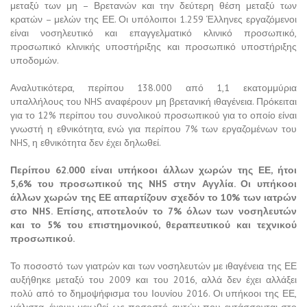
μεταξύ των μη – Βρετανών και την δεύτερη θέση μεταξύ των
κρατών – μελών της ΕΕ. Οι υπόλοιποι 1.259 Έλληνες εργαζόμενοι
είναι νοσηλευτικό και επαγγελματικό κλινικό προσωπικό,
προσωπικό κλινικής υποστήριξης και προσωπικό υποστήριξης
υποδομών.
Αναλυτικότερα, περίπου 138.000 από 1,1 εκατομμύρια
υπαλλήλους του NHS αναφέρουν μη βρετανική ιθαγένεια. Πρόκειται
για το 12% περίπου του συνολικού προσωπικού για το οποίο είναι
γνωστή η εθνικότητα, ενώ για περίπου 7% των εργαζομένων του
NHS, η εθνικότητα δεν έχει δηλωθεί.
Περίπου 62.000 είναι υπήκοοι άλλων χωρών της ΕΕ, ήτοι
5,6% του προσωπικού της NHS στην Αγγλία. Οι υπήκοοι
άλλων χωρών της ΕΕ απαρτίζουν σχεδόν το 10% των ιατρών
στο NHS. Επίσης, αποτελούν το 7% όλων των νοσηλευτών
και το 5% του επιστημονικού, θεραπευτικού και τεχνικού
προσωπικού.
Το ποσοστό των γιατρών και των νοσηλευτών με ιθαγένεια της ΕΕ
αυξήθηκε μεταξύ του 2009 και του 2016, αλλά δεν έχει αλλάξει
πολύ από το δημοψήφισμα του Ιουνίου 2016. Οι υπήκοοι της ΕΕ,