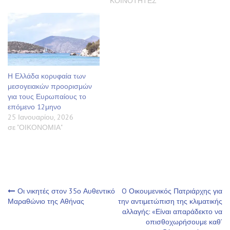
ΚΟΙΝΟΤΗΤΕΣ"
Η Ελλάδα κορυφαία των
μεσογειακών προορισμών
για τους Ευρωπαίους το
επόμενο 12μηνο
25 Ιανουαρίου, 2026
σε "ΟΙΚΟΝΟΜΙΑ"
Πλοήγηση
Οι νικητές στον 35ο Αυθεντικό
O Οικουμενικός Πατριάρχης για
Μαραθώνιο της Αθήνας
την αντιμετώπιση της κλιματικής
αλλαγής: «Είναι απαράδεκτο να
άρθρων
οπισθοχωρήσουμε καθ’