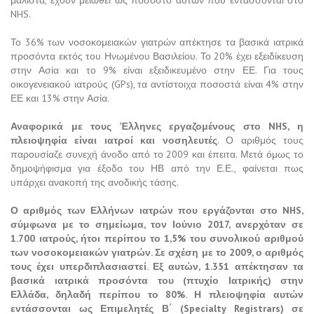
μάλιστα, έχουν μειωθεί ως ποσοστό αυτών που εντάσσονται στο
NHS.
Το 36% των νοσοκομειακών γιατρών απέκτησε τα βασικά ιατρικά
προσόντα εκτός του Ηνωμένου Βασιλείου. Το 20% έχει εξειδίκευση
στην Ασία και το 9% είναι εξειδικευμένο στην ΕΕ. Για τους
οικογενειακού ιατρούς (GPs), τα αντίστοιχα ποσοστά είναι 4% στην
ΕΕ και 13% στην Ασία.
Αναφορικά με τους Έλληνες εργαζομένους στο NHS, η
πλειοψηφία είναι ιατροί και νοσηλευτές
. Ο αριθμός τους
παρουσίαζε συνεχή άνοδο από το 2009 και έπειτα. Μετά όμως το
δημοψήφισμα για έξοδο του ΗΒ από την Ε.Ε., φαίνεται πως
υπάρχει ανακοπή της ανοδικής τάσης.
Ο αριθμός των Ελλήνων ιατρών που εργάζονται στο NHS,
σύμφωνα με το σημείωμα, τον Ιούνιο 2017, ανερχόταν σε
1.700 ιατρούς, ήτοι περίπου το 1,5% του συνολικού αριθμού
των νοσοκομειακών γιατρών. Σε σχέση με το 2009, ο αριθμός
τους έχει υπερδιπλασιαστεί. Εξ αυτών, 1.351 απέκτησαν τα
βασικά ιατρικά προσόντα του (πτυχίο Ιατρικής) στην
Ελλάδα, δηλαδή περίπου το 80%. Η πλειοψηφία αυτών
εντάσσονται ως Επιμελητές Β΄ (Specialty Registrars) σε