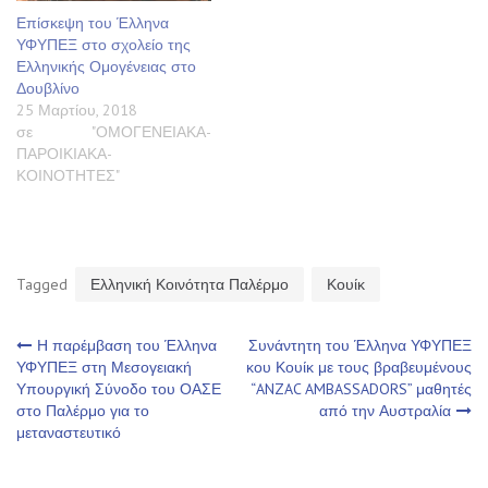
Επίσκεψη του Έλληνα
ΥΦΥΠΕΞ στο σχολείο της
Ελληνικής Ομογένειας στο
Δουβλίνο
25 Μαρτίου, 2018
σε "ΟΜΟΓΕΝΕΙΑΚΑ-
ΠΑΡΟΙΚΙΑΚΑ-
ΚΟΙΝΟΤΗΤΕΣ"
Tagged
Ελληνική Κοινότητα Παλέρμο
Κουίκ
Πλοήγηση
Η παρέμβαση του Έλληνα
Συνάντητη του Έλληνα ΥΦΥΠΕΞ
ΥΦΥΠΕΞ στη Μεσογειακή
κου Κουίκ με τους βραβευμένους
Υπουργική Σύνοδο του ΟΑΣΕ
“ANZAC AMBASSADORS” μαθητές
άρθρων
στο Παλέρμο για το
από την Αυστραλία
μεταναστευτικό