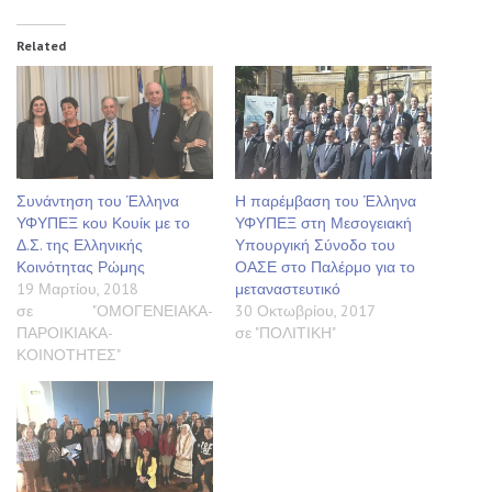
Related
Συνάντηση του Έλληνα
Η παρέμβαση του Έλληνα
ΥΦΥΠΕΞ κου Κουίκ με το
ΥΦΥΠΕΞ στη Μεσογειακή
Δ.Σ. της Ελληνικής
Υπουργική Σύνοδο του
Κοινότητας Ρώμης
ΟΑΣΕ στο Παλέρμο για το
19 Μαρτίου, 2018
μεταναστευτικό
σε "ΟΜΟΓΕΝΕΙΑΚΑ-
30 Οκτωβρίου, 2017
ΠΑΡΟΙΚΙΑΚΑ-
σε "ΠΟΛΙΤΙΚΗ"
ΚΟΙΝΟΤΗΤΕΣ"