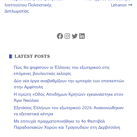
Πλοήγηση
Ινστιτούτου Πολιτιστικής
Lebanon
Διπλωματίας
άρθρων
Facebook
Instagram
Twitter
Linkedin
LATEST POSTS
Πώς θα ψηφίσουν οι Έλληνες του εξωτερικού στις
επόμενες βουλευτικές εκλογές
Δύο νέα έργα αναβαθμίζουν την εμπειρία των επισκεπτών
στην Αμφίπολη
Η πρώτη «Οδός Αποδήμων Κρητών» εγκαινιάστηκε στον
Άγιο Νικόλαο
Εξετάσεις Ελλήνων του εξωτερικού 2026: Ανακοινώθηκαν
τα εξεταστικά κέντρα
Με επιτυχία πραγματοποιήθηκε το 4ο Φεστιβάλ
Παραδοσιακών Χορών και Τραγουδιών στη Δερβιτσάνη