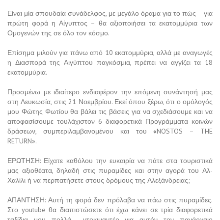
Είναι μία σπουδαία συνάδελφος, με μεγάλο όραμα για το πώς – για
πρώτη φορά η Αίγυπτος – θα αξιοποιήσει τα εκατομμύρια των
Ομογενών της σε όλο τον κόσμο.
Επίσημα μιλούν για πάνω από 10 εκατομμύρια, αλλά με αναγωγές
η Διασπορά της Αιγύπτου παγκόσμια, πρέπει να αγγίζει τα 18
εκατομμύρια.
Προσμένω με ιδιαίτερο ενδιαφέρον την επόμενη συνάντησή μας
στη Λευκωσία, στις 21 Νοεμβρίου. Εκεί όπου ξέρω, ότι ο ομόλογός
μου Φώτης Φωτίου θα βάλει τις βάσεις για να σχεδιάσουμε και να
αποφασίσουμε τουλάχιστον 6 διαφορετικά Προγράμματα κοινών
δράσεων, συμπεριλαμβανομένου και του
«
NOSTOS – THE
RETURN».
ΕΡΩΤΗΣΗ: Είχατε καθόλου την ευκαιρία να πάτε στα τουριστικά
μας αξιοθέατα, δηλαδή στις πυραμίδες και στην αγορά του Αλ-
Χαλίλι ή να περπατήσετε στους δρόμους της Αλεξάνδρειας;
ΑΠΑΝΤΗΣΗ: Αυτή τη φορά δεν πρόλαβα να πάω στις πυραμίδες.
Στο youtube θα διαπιστώσετε ότι έχω κάνει σε τρία διαφορετικά
ταξίδια μου πολλά ντοκιμαντέρ για αυτόν τον πανάρχαιο