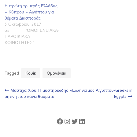
Η πρώτη τριμερής Ελλάδας
– Κύπρου – Αιγύπτου για
θέματα Διασποράς
3 Οκτωβρίου, 2017
σε "ΟΜΟΓΕΝΕΙΑΚΑ-
ΠΑΡΟΙΚΙΑΚΑ-
ΚΟΙΝΟΤΗΤΕΣ"
Tagged
Κουίκ
Ομογένεια
Πλοήγηση
Μαστίχα Χίου: Η μυστηριώδης
«Ελληνισμός Αιγύπτου/Greeks in
ρητίνη που κάνει θαύματα
Egypt»
άρθρων
Facebook
Instagram
Twitter
Linkedin