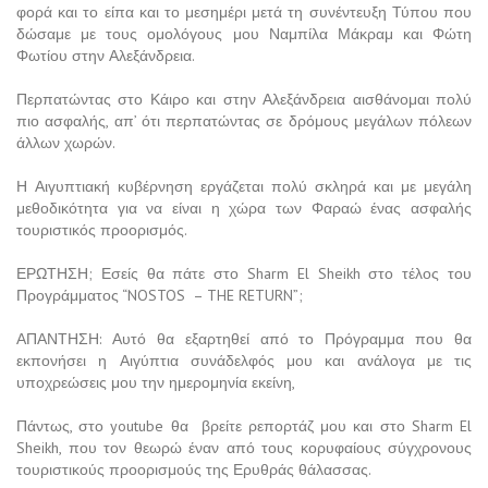
φορά και το είπα και το μεσημέρι μετά τη συνέντευξη Τύπου που
δώσαμε με τους ομολόγους μου Ναμπίλα Μάκραμ και Φώτη
Φωτίου στην Αλεξάνδρεια.
Περπατώντας στο Κάιρο και στην Αλεξάνδρεια αισθάνομαι πολύ
πιο ασφαλής, απ’ ότι περπατώντας σε δρόμους μεγάλων πόλεων
άλλων χωρών.
Η Αιγυπτιακή κυβέρνηση εργάζεται πολύ σκληρά και με μεγάλη
μεθοδικότητα για να είναι η χώρα των Φαραώ ένας ασφαλής
τουριστικός προορισμός.
ΕΡΩΤΗΣΗ; Εσείς θα πάτε στο Sharm El Sheikh στο τέλος του
Προγράμματος “NOSTOS – THE RETURN”;
ΑΠΑΝΤΗΣΗ: Αυτό θα εξαρτηθεί από το Πρόγραμμα που θα
εκπονήσει η Αιγύπτια συνάδελφός μου και ανάλογα με τις
υποχρεώσεις μου την ημερομηνία εκείνη,
Πάντως, στο youtube θα βρείτε ρεπορτάζ μου και στο Sharm El
Sheikh, που τον θεωρώ έναν από τους κορυφαίους σύγχρονους
τουριστικούς προορισμούς της Ερυθράς θάλασσας.