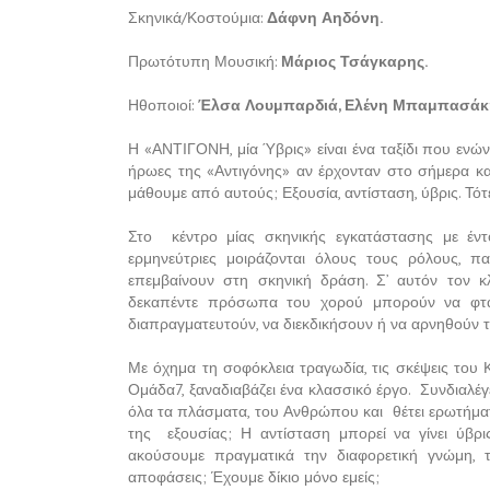
Σκηνικά/Κοστούμια:
Δάφνη Αηδόνη.
Πρωτότυπη Μουσική:
Μάριος Τσάγκαρης.
Ηθοποιοί:
Έλσα Λουμπαρδιά, Ελένη Μπαμπασάκη
Η «ΑΝΤΙΓΟΝΗ, μία Ύβρις» είναι ένα ταξίδι που ενώ
ήρωες της «Αντιγόνης» αν έρχονταν στο σήμερα και 
μάθουμε από αυτούς; Εξουσία, αντίσταση, ύβρις. Τότ
Στο κέντρο μίας σκηνικής εγκατάστασης με έντ
ερμηνεύτριες μοιράζονται όλους τους ρόλους, π
επεμβαίνουν στη σκηνική δράση. Σ’ αυτόν τον κ
δεκαπέντε πρόσωπα του χορού μπορούν να φτάσ
διαπραγματευτούν, να διεκδικήσουν ή να αρνηθούν τ
Με όχημα τη σοφόκλεια τραγωδία, τις σκέψεις του 
Ομάδα7, ξαναδιαβάζει ένα κλασσικό έργο. Συνδιαλέγ
όλα τα πλάσματα, του Ανθρώπου και θέτει ερωτήματ
της εξουσίας; Η αντίσταση μπορεί να γίνει ύβρ
ακούσουμε πραγματικά την διαφορετική γνώμη, τ
αποφάσεις; Έχουμε δίκιο μόνο εμείς;