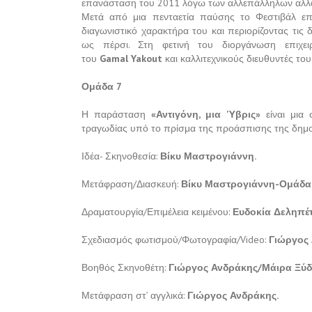
επανάσταση του 2011 λόγω των αλλεπάλληλων αλλαγ
Μετά από μια πενταετία παύσης το Φεστιβάλ ε
διαγωνιστικό χαρακτήρα του και περιορίζοντας τις 
ως πέρσι. Στη φετινή του διοργάνωση επιχει
του
Gamal
Yakout
και καλλιτεχνικούς διευθυντές το
Ομάδα 7
Η παράσταση
«Αντιγόνη, μια Ύβρις»
είναι μια 
τραγωδίας υπό το πρίσμα της προάσπισης της δημοκ
Ιδέα- Σκηνοθεσία:
Βίκυ Μαστρογιάννη.
Μετάφραση/Διασκευή:
Βίκυ Μαστρογιάννη-Ομάδα
Δραματουργία/Επιμέλεια κειμένου:
Ευδοκία Δεληπέ
Σχεδιασμός φωτισμού/Φωτογραφία/Video:
Γιώργος 
Βοηθός Σκηνοθέτη:
Γιώργος Ανδράκης/Μάιρα Ξύδ
Μετάφραση στ’ αγγλικά:
Γιώργος Ανδράκης.