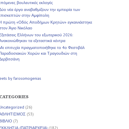
επόμενες βουλευτικές εκλογές
Δύο νέα έργα αναβαθμίζουν την εμπειρία των
επισκεπτών στην Αμφίπολη
Η πρώτη «Οδός Αποδήμων Κρητών» εγκαινιάστηκε
στον Άγιο Νικόλαο
Εξετάσεις Ελλήνων του εξωτερικού 2026:
Ανακοινώθηκαν τα εξεταστικά κέντρα
Με επιτυχία πραγματοποιήθηκε το 4ο Φεστιβάλ
Παραδοσιακών Χορών και Τραγουδιών στη
Δερβιτσάνη
eets by farosomogenias
CATEGORIES
Uncategorized
(26)
ΑΘΛΗΤΙΣΜΟΣ
(53)
ΒΙΒΛΙΟ
(7)
ΕΚΚΛΗΣΙΑ (ΠΑΤΡΙΑΡΧΕΙΑ)
(182)