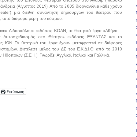
πιτροπής του Διεθνούς Φεστιβάλ Θεάτρου στο Αγαδίρ (Μαρόκο
ξάνδρεια (Αίγυπτος 2019). Από το 2005 διοργανώνει κάθε χρόνο
ing Theater) μια διεθνή συνάντηση δημιουργών του θεάτρου που
ς από διάφορα μέρη του κόσμου.
 άνευ Διδασκάλου» εκδόσεις ΚΟΑΝ, τα θεατρικά έργα «Αθήνα –
Ο Αυτοσχεδιασμός στο Θέατρο» εκδόσεις ΕΞΑΝΤΑΣ και το
ς ΙΩΝ. Τα θεατρικά του έργα έχουν μεταφραστεί σε διάφορες
στημίων. Διετέλεσε μέλος του ΔΣ του Ε.Κ.Δ.Ι.Θ. από το 2010
Ηθοποιών (Σ.Ε.Η.). Γνωρίζει Αγγλικά, Ιταλικά και Γαλλικά.
Εκτύπωση