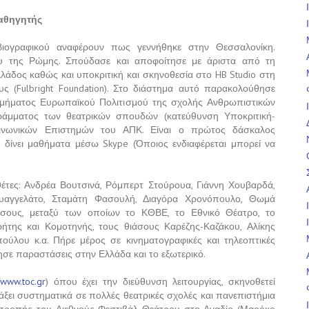
καθηγητής
ιογραφικού αναφέρουν πως γεννήθηκε στην Θεσσαλονίκη.
ου της Ρώμης. Σπούδασε και αποφοίτησε με άριστα από τη
άδος καθώς και υποκριτική και σκηνοθεσία στο HB Studio στη
ς (Fulbright Foundation). Στο διάστημα αυτό παρακολούθησε
υ τμήματος Ευρωπαϊκού Πολιτισμού της σχολής Ανθρωπιστικών
άμματος των θεατρικών σπουδών (κατεύθυνση Υποκριτική-
οινωνικών Επιστημών του ΑΠΚ. Είναι ο πρώτος δάσκαλος
 δίνει μαθήματα μέσω Skype (Όποιος ενδιαφέρεται μπορεί να
τες: Ανδρέα Βουτσινά, Ρόμπερτ Στούρουα, Γιάννη Χουβαρδά,
υαγγελάτο, Σταμάτη Φασουλή, Διαγόρα Χρονόπουλο, Θωμά
άσους, μεταξύ των οποίων το ΚΘΒΕ, το Εθνικό Θέατρο, το
της και Κομοτηνής, τους θιάσους Καρέζης-Καζάκου, Αλίκης
ούλου κ.α. Πήρε μέρος σε κινηματογραφικές και τηλεοπτικές
ησε παραστάσεις στην Ελλάδα και το εξωτερικό.
//www.toc.gr
) όπου έχει την διεύθυνση λειτουργίας, σκηνοθετεί
δάξει συστηματικά σε πολλές θεατρικές σχολές και πανεπιστήμια