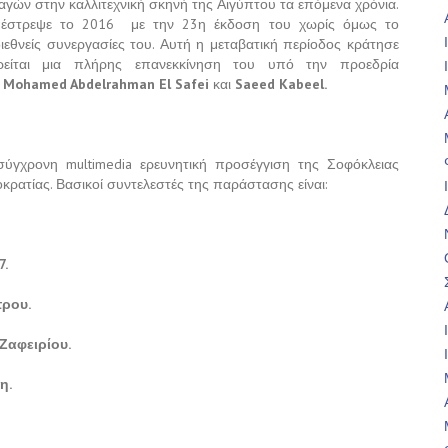
ών στην καλλιτεχνική σκηνή της Αιγύπτου τα επόμενα χρόνια.
πέστρεψε το 2016 με την 23η έκδοση του χωρίς όμως το
διεθνείς συνεργασίες του. Αυτή η μεταβατική περίοδος κράτησε
ρείται μια πλήρης επανεκκίνηση του υπό την προεδρία
υ
Mohamed
Abdelrahman
El
Safei
και
Saeed
Kabeel
.
σύγχρονη multimedia ερευνητική προσέγγιση της Σοφόκλειας
ρατίας. Βασικοί συντελεστές της παράστασης είναι:
7.
τρου.
Ζαφειρίου.
η.