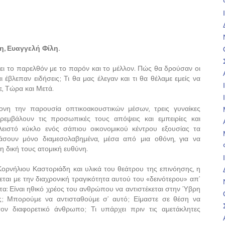
, Ευαγγελή Φίλη.
νει το παρελθόν με το παρόν και το μέλλον. Πώς θα δρούσαν οι
έβλεπαν ειδήσεις; Τι θα μας έλεγαν και τι θα θέλαμε εμείς να
ε, Τώρα και Μετά.
ονη την παρουσία οπτικοακουστικών μέσων, τρεις γυναίκες
αρεμβάλουν τις προσωπικές τους απόψεις και εμπειρίες και
λειστό κύκλο ενός σάπιου οικονομικού κέντρου εξουσίας τα
ουν μόνο διαμεσολαβημένα, μέσα από μια οθόνη, για να
η δική τους ατομική ευθύνη.
Κορνήλιου Καστοριάδη και υλικά του θεάτρου της επινόησης, η
εται με την διαχρονική τραγικότητα αυτού του «δεινότερου» απ’
α: Είναι ηθικό χρέος του ανθρώπου να αντιστέκεται στην Ύβρη
ις; Μπορούμε να αντισταθούμε σ’ αυτό; Είμαστε σε θέση να
ον διαφορετικό άνθρωπο; Τι υπάρχει πριν τις αμετάκλητες