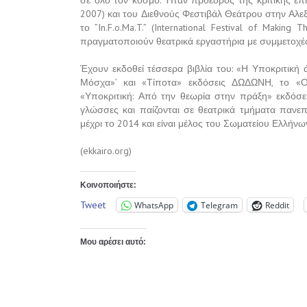
σε όλο τον κόσμο. Ήταν πρόεδρος της κριτικής ε
2007) και του Διεθνούς Φεστιβάλ Θεάτρου στην Αλε
το ”In.F.o.Ma.T.” (International Festival of Mak
πραγματοποιούν θεατρικά εργαστήρια με συμμετοχέ
Έχουν εκδοθεί τέσσερα βιβλία του: «Η Υποκριτική
Μόσχα»’ και «Τίποτα» εκδόσεις ΔΩΔΩΝΗ, το «
«Υποκριτική: Από την θεωρία στην πράξη» εκδόσει
γλώσσες και παίζονται σε θεατρικά τμήματα πανεπι
μέχρι το 2014 και είναι μέλος του Σωματείου Ελλήνων 
(ekkairo.org)
Κοινοποιήστε:
Tweet
WhatsApp
Telegram
Reddit
Μου αρέσει αυτό: