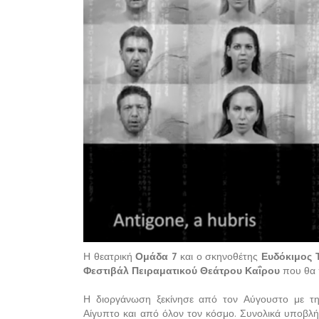
Η θεατρική
Ομάδα 7
και ο σκηνοθέτης
Ευδόκιμος 
Φεστιβάλ Πειραματικού Θεάτρου Καΐρου
που θα 
Η διοργάνωση ξεκίνησε από τον Αύγουστο με τ
Αίγυπτο και από όλον τον κόσμο. Συνολικά υποβλή