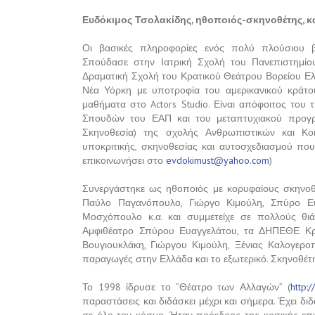
Ευδόκιμος Τσολακίδης, ηθοποιός-σκηνοθέτης, 
Οι βασικές πληροφορίες ενός πολύ πλούσιου β
Σπούδασε στην Ιατρική Σχολή του Πανεπιστημί
Δραματική Σχολή του Κρατικού Θεάτρου Βορείου Ελλ
Νέα Υόρκη με υποτροφία του αμερικανικού κράτου
μαθήματα στο Actors Studio. Είναι απόφοιτος το
Σπουδών του ΕΑΠ και του μεταπτυχιακού προγρ
Σκηνοθεσία) της σχολής Ανθρωπιστικών και Κ
υποκριτικής, σκηνοθεσίας και αυτοσχεδιασμού που
επικοινωνήσει στο
evdokimust@yahoo.com
)
Συνεργάστηκε ως ηθοποιός με κορυφαίους σκηνοθέ
Παύλο Παγανόπουλο, Γιώργο Κιμούλη, Σπύρο Ε
Μοσχόπουλο κ.α. και συμμετείχε σε πολλούς θι
Αμφιθέατρο Σπύρου Ευαγγελάτου, τα ΔΗΠΕΘΕ Κρή
Βουγιουκλάκη, Γιώργου Κιμούλη, Ξένιας Καλογεροπ
παραγωγές στην Ελλάδα και το εξωτερικό. Σκηνοθέτ
Το 1998 ίδρυσε το ”Θέατρο των Αλλαγών” (
http:
παραστάσεις και διδάσκει μέχρι και σήμερα. Έχει δι