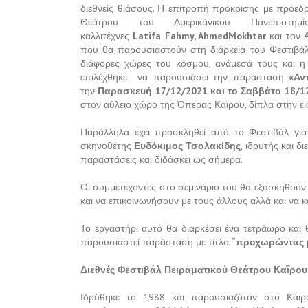
διεθνείς θιάσους. Η επιτροπή πρόκρισης με πρόε
Θεάτρου του Αμερικάνικου Πανεπιστ
καλλιτέχνες
Latifa
Fahmy
,
Ahmed
Mokhtar
και τον
που θα παρουσιαστούν στη διάρκεια του Φεστιβάλ
διάφορες χώρες του κόσμου, ανάμεσά τους και 
επιλέχθηκε να παρουσιάσει την παράσταση
«Αν
την
Παρασκευή 17/12/2021 και το Σαββάτο 18/1
στον αύλειο χώρο της Όπερας Καϊρου, δίπλα στην ει
Παράλληλα έχει προσκληθεί από το Φεστιβάλ για 
σκηνοθέτης
Ευδόκιμος Τσολακίδης
, ιδρυτής και δ
παραστάσεις και διδάσκει ως σήμερα.
Οι συμμετέχοντες στο σεμινάριο του θα εξασκηθούν
και να επικοινωνήσουν με τους άλλους αλλά και να 
Το εργαστήρι αυτό θα διαρκέσει ένα τετράωρο και 
παρουσιαστεί παράσταση με τίτλο
“προχωρώντας μ
Διεθνές Φεστιβάλ Πειραματικού Θεάτρου Καΐρου
Ιδρύθηκε το 1988 και παρουσιαζόταν στο Κάιρ