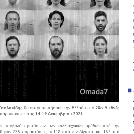
Τσολακίδης
θα εκπροσωπήσουν την Ελλάδα στο
28ο Διεθνές
παρουσιαστεί στις
14-19 Δεκεμβρίου 2021.
ην υποβολή προτάσεων των καλλιτεχνικών ομάδων από την
θηκαν 285 παραστάσεις, οι 118 από την Αίγυπτο και 167 από