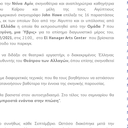
δρο την
Ντίνα Αμίν
, σκηνοθέτρια και αναπληρώτρια καθηγήτρια
ημίου Καΐρου και μέλη της τους Αιγύπτιους
 Αμερικανό σκηνογράφο
John
Howe
επέλεξε τις 16 παραστάσεις
, εκ των οποίων δύο από την Αίγυπτο και οι υπόλοιπες από
η
Ελλάδα
η οποία θα εκπροσωπηθεί από την
Ομάδα
7
που
τιγόνη, μια Ύβρις»
για το επίσημο διαγωνιστικό μέρος του,
2/2021,
στις 21:00,, στο
El
Hanager
Arts
Center
που βρίσκεται
σοδο του παρκιγκ.
να διδάξει σε θεατρικό εργαστήρι, ο διακεκριμένος Έλληνας
ιευθυντής του
Θεάτρου των Αλλαγών,
όπου επίσης σκηνοθετεί
 με διαφορετικές τεχνικές που θα τους βοηθήσουν να εστιάσουν
κατανοήσουν βαθύτερα την έννοια της σκηνικής παρουσίας.
θα βασιστεί στον αυτοσχεδιασμό. Στο τέλος του σεμιναρίου θα
προστά ενάντια στην πτώση”.
ο συνήθως κάθε Σεπτέμβριο. Ωστόσο διακόπηκε μετά την