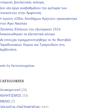
επόμενες βουλευτικές εκλογές
Δύο νέα έργα αναβαθμίζουν την εμπειρία των
επισκεπτών στην Αμφίπολη
Η πρώτη «Οδός Αποδήμων Κρητών» εγκαινιάστηκε
στον Άγιο Νικόλαο
Εξετάσεις Ελλήνων του εξωτερικού 2026:
Ανακοινώθηκαν τα εξεταστικά κέντρα
Με επιτυχία πραγματοποιήθηκε το 4ο Φεστιβάλ
Παραδοσιακών Χορών και Τραγουδιών στη
Δερβιτσάνη
eets by farosomogenias
CATEGORIES
Uncategorized
(26)
ΑΘΛΗΤΙΣΜΟΣ
(53)
ΒΙΒΛΙΟ
(7)
ΕΚΚΛΗΣΙΑ (ΠΑΤΡΙΑΡΧΕΙΑ)
(182)