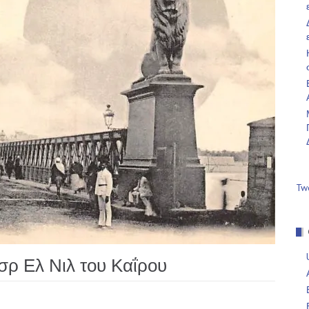
Tw
σρ Ελ Νιλ του Καΐρου