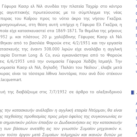
 Γέφυρα Κασρ ελ Νιλ συνδέει την πλατεία Ταχρίρ στο κέντρο
ης αιγυπτιακής πρωτεύουσας με το σύμπλεγμα της νέας
περας του Καΐρου προς το νότιο άκρο της νήσου Γκεζίρα.
ροηγουμένως, στη θέση αυτή υπήρχε η Γέφυρα Ελ Γκεζίρα, η
ποία είχε κατασκευαστεί στα 1869-1871. Τα θεμέλια της μήκους
.932 μ. και πλάτους 20 μ. χαλύβδινης Γέφυρας Κασρ ελ Νιλ
έθηκαν από το βασιλέα Φαρούκ στις 4/2/1931 και την εργασία
ατασκευής της έναντι 308.000 λιρών είχε αναλάβει η αγγλική
ταιρία
Dorman
Long
&
Co
, ενώ εγκαινιάστηκε από το Φαρούκ
τις 6/6/1933 υπό την ονομασία Γέφυρα Χεδίβη Ισμαήλ. Την
νομασία Κασρ ελ Νιλ, δηλαδή ¨Παλάτι του Νείλου¨, έλαβε μετά
ρας είναι τα τέσσερα λίθινα λιοντάρια, που ανά δύο στέκουν
Jacquemart
.
ή της διαβάζουμε στις 7/7/1932 σε άρθρο το αλεξανδρινού
ς την κατασκευήν ανέλαβεν η αγγλική εταιρία Ντόρμαν, θα είναι
ης ταχθείσης προθεσμίας προς μέγα όφελος της συγκοινωνίας εν
τι σημαντικόν ρόλον έπαιξαν οι Δωδεκανήσιοι εις την κατασκευήν
η των βάσεων ανετέθη εις τον γνωστόν Συμαίον μηχανικόν κ.
ον τούτο έργον μετά Συμαίων τολμηρών και ικανών δυτών με