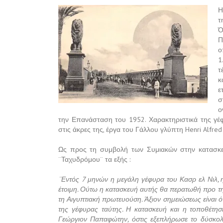
Η
τ
Ό
Π
ο
1
τ
κ
ε
σ
ο
την Επανάσταση του 1952. Χαρακτηριστικά της γέφυ
στις άκρες της, έργα του Γάλλου γλύπτη
Henri
Alfred
Ως προς τη συμβολή των Συμιακών στην κατασκευ
¨Ταχυδρόμου¨ τα εξής :
¨Εντός 7 μηνών η μεγάλη γέφυρα του Κασρ ελ Νιλ, η
έτοιμη. Ούτω η κατασκευή αυτής θα περατωθή προ τ
τη Αιγυπτιακή πρωτευούση. Άξιον σημειώσεως είναι ό
της γέφυρας ταύτης. Η κατασκευή και η τοποθέτησ
Γεώργιον Παπαφώτην, όστις εξεπλήρωσε το δύσκολ