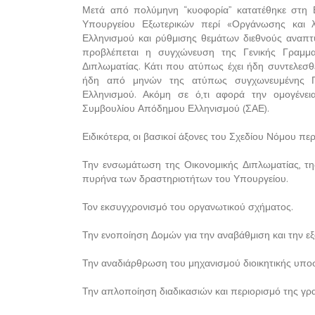
Μετά από πολύμηνη “κυοφορία” κατατέθηκε στη 
Υπουργείου Εξωτερικών περί «Οργάνωσης και λ
Ελληνισμού και ρύθμισης θεμάτων διεθνούς αναπτυ
προβλέπεται η συγχώνευση της Γενικής Γραμμα
Διπλωματίας. Κάτι που ατύπως έχει ήδη συντελεσθ
ήδη από μηνών της ατύπως συγχωνευμένης Γε
Ελληνισμού. Ακόμη σε ό,τι αφορά την ομογένε
Συμβουλίου Απόδημου Ελληνισμού (ΣΑΕ).
Ειδικότερα, οι βασικοί άξονες του Σχεδίου Νόμου πε
Την ενσωμάτωση της Οικονομικής Διπλωματίας, τ
πυρήνα των δραστηριοτήτων του Υπουργείου.
Τον εκσυγχρονισμό του οργανωτικού σχήματος.
Την ενοποίηση Δομών για την αναβάθμιση και την 
Την αναδιάρθρωση του μηχανισμού διοικητικής υποσ
Την απλοποίηση διαδικασιών και περιορισμό της γρα