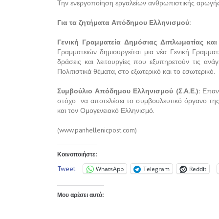
Την ενεργοποίηση εργαλείων ανθρωπιστικής αρωγής
Για τα ζητήματα Απόδημου Ελληνισμού:
Γενική Γραμματεία Δημόσιας Διπλωματίας και
Γραμματειών δημιουργείται μια νέα Γενική Γραμματεί
δράσεις και λειτουργίες που εξυπηρετούν τις ανά
Πολιτιστικά θέματα, στο εξωτερικό και το εσωτερικό.
Συμβούλιο Απόδημου Ελληνισμού (Σ.Α.Ε.):
Επαν
στόχο να αποτελέσει το συμβουλευτικό όργανο τη
και τον Ομογενειακό Ελληνισμό.
(www.panhellenicpost.com)
Κοινοποιήστε:
Tweet
WhatsApp
Telegram
Reddit
Μου αρέσει αυτό: