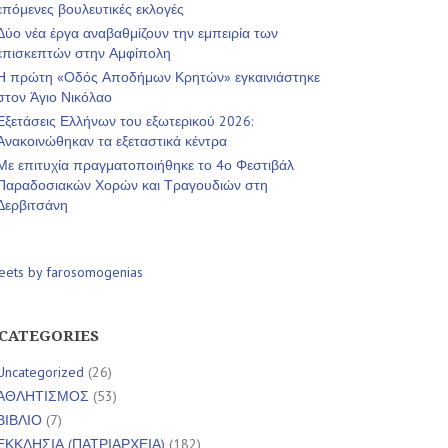
επόμενες βουλευτικές εκλογές
Δύο νέα έργα αναβαθμίζουν την εμπειρία των
επισκεπτών στην Αμφίπολη
Η πρώτη «Οδός Αποδήμων Κρητών» εγκαινιάστηκε
στον Άγιο Νικόλαο
Εξετάσεις Ελλήνων του εξωτερικού 2026:
Ανακοινώθηκαν τα εξεταστικά κέντρα
Με επιτυχία πραγματοποιήθηκε το 4ο Φεστιβάλ
Παραδοσιακών Χορών και Τραγουδιών στη
Δερβιτσάνη
eets by farosomogenias
CATEGORIES
Uncategorized
(26)
ΑΘΛΗΤΙΣΜΟΣ
(53)
ΒΙΒΛΙΟ
(7)
ΕΚΚΛΗΣΙΑ (ΠΑΤΡΙΑΡΧΕΙΑ)
(182)