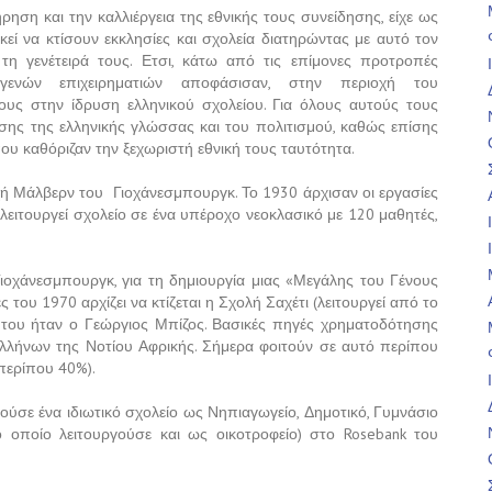
ρηση και την καλλιέργεια της εθνικής τους συνείδησης, είχε ως
ί να κτίσουν εκκλησίες και σχολεία διατηρώντας με αυτό τον
τη γενέτειρά τους. Ετσι, κάτω από τις επίμονες προτροπές
γενών επιχειρηματιών αποφάσισαν, στην περιοχή του
ους στην ίδρυση ελληνικού σχολείου. Για όλους αυτούς τους
σης της ελληνικής γλώσσας και του πολιτισμού, καθώς επίσης
που καθόριζαν την ξεχωριστή εθνική τους ταυτότητα.
χή Μάλβερν του Γιοχάνεσμπουργκ. Το 1930 άρχισαν οι εργασίες
 λειτουργεί σχολείο σε ένα υπέροχο νεοκλασικό με 120 μαθητές,
οχάνεσμπουργκ, για τη δημιουργία μιας «Μεγάλης του Γένους
του 1970 αρχίζει να κτίζεται η Σχολή Σαχέτι (λειτουργεί από το
 του ήταν ο Γεώργιος Μπίζος. Βασικές πηγές χρηματοδότησης
λλήνων της Νοτίου Αφρικής. Σήμερα φοιτούν σε αυτό περίπου
(περίπου 40%).
γούσε ένα ιδιωτικό σχολείο ως Νηπιαγωγείο, Δημοτικό, Γυμνάσιο
 οποίο λειτουργούσε και ως οικοτροφείο) στο Rosebank του