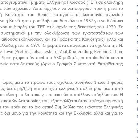
, απογευματινά Τμήματα Ελληνικής Γλώσσας (ΤΕΓ) σε ολόκληρη
ινών σχολείων. Αυτά άρχισαν να λειτουργούν πριν ή μετά το
ή Κοινότητα του Benoni καταγράφεται λειτουργία σχολείου
wn η Κοινότητα προσέλαβε μια δασκάλα το 1957 για να διδάσκει
χουμε έναρξη του ΤΕΓ στις αρχές της δεκαετίας του 1970. Σε
 συστηματικά με την ολοκλήρωση των εγκαταστάσεων των
 αίθουσα εκδηλώσεων και τα Γραφεία της Κοινότητας), αλλά και
λάδα, μετά το 1970. Σήμερα, στα απογευματινά σχολεία της Ν.
e Town (Pretoria, Johannesburg, Vaal, Krugersdorp, Benoni, Durban,
n, Springs), φοιτούν περίπου 550 μαθητές, οι οποίοι διδάσκονται
είς εκπαιδευτικούς (Αρχείο Γραφείο Συντονιστή Εκπαίδευσης
ς ώρες, μετά το πρωινό τους σχολείο, συνήθως 1 έως 3 φορές
ς δεύτερη/ξένη και στοιχεία ελληνικού πολιτισμού μέσα από
αι τέλεση πολιτιστικών, επετειακών και άλλων εκδηλώσεων. Η
κοπών λειτουργίας του, εξασφαλίζεται όταν υπάρχει αρμονική
 τον ιερέα και το Διοικητικό Συμβούλιο της εκάστοτε Ελληνικής
 όχι μόνο για την Κοινότητα και την Εκκλησία, αλλά και για το