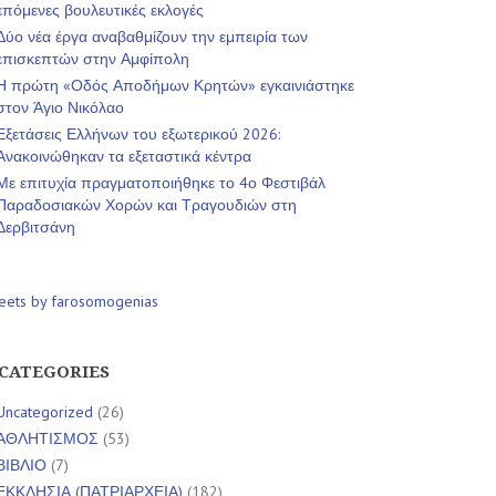
επόμενες βουλευτικές εκλογές
Δύο νέα έργα αναβαθμίζουν την εμπειρία των
επισκεπτών στην Αμφίπολη
Η πρώτη «Οδός Αποδήμων Κρητών» εγκαινιάστηκε
στον Άγιο Νικόλαο
Εξετάσεις Ελλήνων του εξωτερικού 2026:
Ανακοινώθηκαν τα εξεταστικά κέντρα
Με επιτυχία πραγματοποιήθηκε το 4ο Φεστιβάλ
Παραδοσιακών Χορών και Τραγουδιών στη
Δερβιτσάνη
eets by farosomogenias
CATEGORIES
Uncategorized
(26)
ΑΘΛΗΤΙΣΜΟΣ
(53)
ΒΙΒΛΙΟ
(7)
ΕΚΚΛΗΣΙΑ (ΠΑΤΡΙΑΡΧΕΙΑ)
(182)