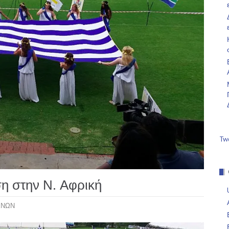
Tw
η στην Ν. Αφρική
ΕΝΩΝ