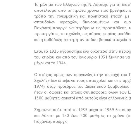
Το μέλημα των Ελλήνων της Ν. Αφρικής για τη διατή
αποτέλεσμα από τα πρώτα χρόνια που βρέθηκαν εκε
τρόπο την πνευματική και πολιτιστική επαφή με 
σπουδαίων ιεραρχών, διανοουμένων και ομο
Γιοχάνεσμπουργκ, να στρέψουν τις προσπάθειές τ
πρωτεργάτες, το σχολείο, ως κύριος φορέας μετάδο
και η ορθόδοξη πίστη, ήταν τα δύο βασικά στοιχεία 
Ετσι, το 1925 αγοράστηκε ένα οικόπεδο στην περιο
του κτιρίου και από τον Ιανουάριο 1931 ξεκίνησε να
μέχρι και το 1944.
Ο στόχος όμως των ομογενών, στην περιοχή του Γι
Σχολής» δεν έπαψε να τους απασχολεί και στις αρχές 
1974), όταν πρόεδρος του Διοικητικού Συμβουλίου
ήταν οι δωρεές και απλές συνεισφορές όλων των Ε
1300 μαθητές, αρκετοί από αυτούς είναι αλλογενείς 
Σημειώνεται ότι από το 1935 μέχρι το 1989 λειτουρ
και Λύκειο με 150 έως 200 μαθητές το χρόνο (το
Γιοχάνεσμπουργκ.