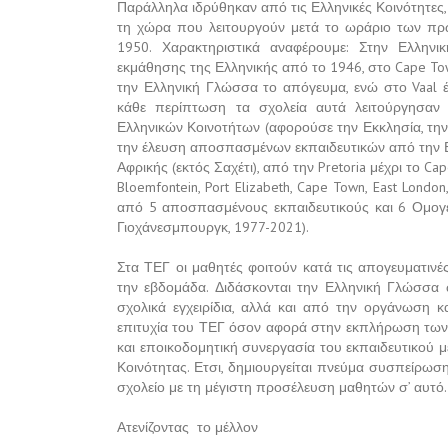
Παράλληλα ιδρύθηκαν από τις Ελληνικές Κοινότητες
τη χώρα που λειτουργούν μετά το ωράριο των πρω
1950. Χαρακτηριστικά αναφέρουμε: Στην Ελληνικ
εκμάθησης της Ελληνικής από το 1946, στο Cape To
την Ελληνική Γλώσσα το απόγευμα, ενώ στο Vaal έ
κάθε περίπτωση τα σχολεία αυτά λειτούργησαν
Ελληνικών Κοινοτήτων (αφορούσε την Εκκλησία, την
την έλευση αποσπασμένων εκπαιδευτικών από την Ελ
Αφρικής (εκτός Σαχέτι), από την Pretoria μέχρι το Cap
Bloemfontein, Port Elizabeth, Cape Town, East Londo
από 5 αποσπασμένους εκπαιδευτικούς και 6 Ομογεν
Γιοχάνεσμπουργκ, 1977-2021).
Στα ΤΕΓ οι μαθητές φοιτούν κατά τις απογευματινέ
την εβδομάδα. Διδάσκονται την Ελληνική Γλώσσα ω
σχολικά εγχειρίδια, αλλά και από την οργάνωση κ
επιτυχία του ΤΕΓ όσον αφορά στην εκπλήρωση των σ
και εποικοδομητική συνεργασία του εκπαιδευτικού με
Κοινότητας. Ετσι, δημιουργείται πνεύμα συσπείρωσης
σχολείο με τη μέγιστη προσέλευση μαθητών σ’ αυτό.
Ατενίζοντας το μέλλον