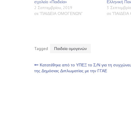
σχολείο «Παιδεία»
Ελληνική Παι
2 Σεπτεμβρίου, 2019
3 Σεπτεμβρίο
σε "ΠΑΙΔΕΙΑ ΟΜΟΓΕΝΩΝ"
σε "ΠΑΙΔΕΙ
Tagged
Παιδεία ομογενών
Πλοήγηση
Κατατέθηκε από το ΥΠΕΞ το Σ/Ν για τη συγχώνε
της Δημόσιας Διπλωματίας με την ΓΓΑΕ
άρθρων