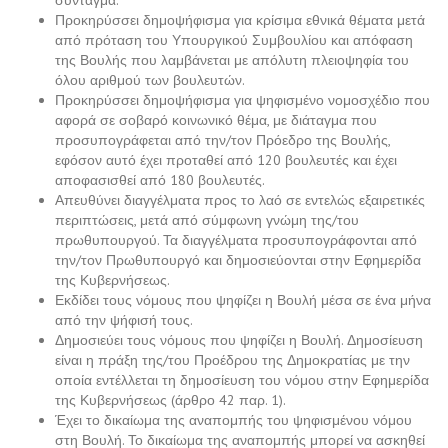
Προκηρύσσει δημοψήφισμα για κρίσιμα εθνικά θέματα μετά
από πρόταση του Υπουργικού Συμβουλίου και απόφαση
της Βουλής που λαμβάνεται με απόλυτη πλειοψηφία του
όλου αριθμού των βουλευτών.
Προκηρύσσει δημοψήφισμα για ψηφισμένο νομοσχέδιο που
αφορά σε σοβαρό κοινωνικό θέμα, με διάταγμα που
προσυπογράφεται από την/τον Πρόεδρο της Βουλής,
εφόσον αυτό έχει προταθεί από 120 βουλευτές και έχει
αποφασισθεί από 180 βουλευτές.
Απευθύνει διαγγέλματα προς το λαό σε εντελώς εξαιρετικές
περιπτώσεις, μετά από σύμφωνη γνώμη της/του
πρωθυπουργού. Τα διαγγέλματα προσυπογράφονται από
την/τον Πρωθυπουργό και δημοσιεύονται στην Εφημερίδα
της Κυβερνήσεως.
Εκδίδει τους νόμους που ψηφίζει η Βουλή μέσα σε ένα μήνα
από την ψήφισή τους.
Δημοσιεύει τους νόμους που ψηφίζει η Βουλή. Δημοσίευση
είναι η πράξη της/του Προέδρου της Δημοκρατίας με την
οποία εντέλλεται τη δημοσίευση του νόμου στην Εφημερίδα
της Κυβερνήσεως (άρθρο 42 παρ. 1).
Έχει το δικαίωμα της αναπομπής του ψηφισμένου νόμου
στη Βουλή. Το δικαίωμα της αναπομπής μπορεί να ασκηθεί