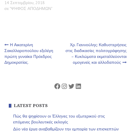
14 Σεπτεμβρίου, 2018
σε "ΨΗΦΟΣ ΑΠΟΔΗΜΩΝ"
Πλοήγηση
Η Αικατερίνη
Χρ. Γιαννούλης: Καθυστερήσεις
Σακελλαροπούλου εξελέγη
στις διαδικασίες πολιτογράφησης
πρώτη γυναίκα Πρόεδρος
– Κυκλώματα εκμεταλλεύονται
άρθρων
Δημοκρατίας.
ομογενείς και αλλοδαπούς
Facebook
Instagram
Twitter
Linkedin
LATEST POSTS
Πώς θα ψηφίσουν οι Έλληνες του εξωτερικού στις
επόμενες βουλευτικές εκλογές
Δύο νέα έργα αναβαθμίζουν την εμπειρία των επισκεπτών