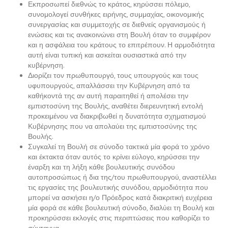
Εκπροσωπεί διεθνώς το κράτος, κηρύσσει πόλεμο,
συνομολογεί συνθήκες ειρήνης, συμμαχίας, οικονομικής
συνεργασίας και συμμετοχής σε διεθνείς οργανισμούς ή
ενώσεις και τις ανακοινώνει στη Βουλή όταν το συμφέρον
και η ασφάλεια του κράτους το επιτρέπουν. Η αρμοδιότητα
αυτή είναι τυπική και ασκείται ουσιαστικά από την
κυβέρνηση.
Διορίζει τον πρωθυπουργό, τους υπουργούς και τους
υφυπουργούς, απαλλάσσει την Κυβέρνηση από τα
καθήκοντά της αν αυτή παραιτηθεί ή απολέσει την
εμπιστοσύνη της Βουλής, αναθέτει διερευνητική εντολή
προκειμένου να διακριβωθεί η δυνατότητα σχηματισμού
Κυβέρνησης που να απολαύει της εμπιστοσύνης της
Βουλής.
Συγκαλεί τη Βουλή σε σύνοδο τακτικά μία φορά το χρόνο
και έκτακτα όταν αυτός το κρίνει εύλογο, κηρύσσει την
έναρξη και τη λήξη κάθε βουλευτικής συνόδου
αυτοπροσώπως ή δια της/του πρωθυπουργού, αναστέλλει
τις εργασίες της βουλευτικής συνόδου, αρμοδιότητα που
μπορεί να ασκήσει η/ο Πρόεδρος κατά διακριτική ευχέρεια
μία φορά σε κάθε βουλευτική σύνοδο, διαλύει τη Βουλή και
προκηρύσσει εκλογές στις περιπτώσεις που καθορίζει το
σύνταγμα.