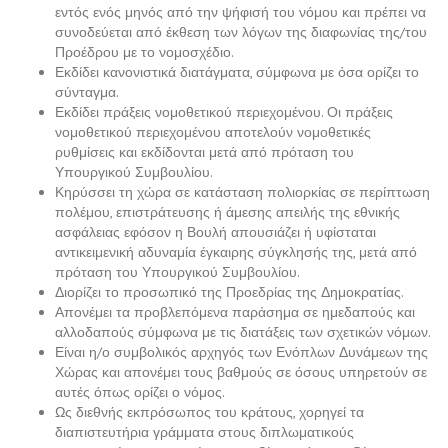
εντός ενός μηνός από την ψήφισή του νόμου και πρέπει να
συνοδεύεται από έκθεση των λόγων της διαφωνίας της/του
Προέδρου με το νομοσχέδιο.
Εκδίδει κανονιστικά διατάγματα, σύμφωνα με όσα ορίζει το
σύνταγμα.
Εκδίδει πράξεις νομοθετικού περιεχομένου. Οι πράξεις
νομοθετικού περιεχομένου αποτελούν νομοθετικές
ρυθμίσεις και εκδίδονται μετά από πρόταση του
Υπουργικού Συμβουλίου.
Κηρύσσει τη χώρα σε κατάσταση πολιορκίας σε περίπτωση
πολέμου, επιστράτευσης ή άμεσης απειλής της εθνικής
ασφάλειας εφόσον η Βουλή απουσιάζει ή υφίσταται
αντικειμενική αδυναμία έγκαιρης σύγκλησής της, μετά από
πρόταση του Υπουργικού Συμβουλίου.
Διορίζει το προσωπικό της Προεδρίας της Δημοκρατίας.
Απονέμει τα προβλεπόμενα παράσημα σε ημεδαπούς και
αλλοδαπούς σύμφωνα με τις διατάξεις των σχετικών νόμων.
Είναι η/ο συμβολικός αρχηγός των Ενόπλων Δυνάμεων της
Χώρας και απονέμει τους βαθμούς σε όσους υπηρετούν σε
αυτές όπως ορίζει ο νόμος.
Ως διεθνής εκπρόσωπος του κράτους, χορηγεί τα
διαπιστευτήρια γράμματα στους διπλωματικούς